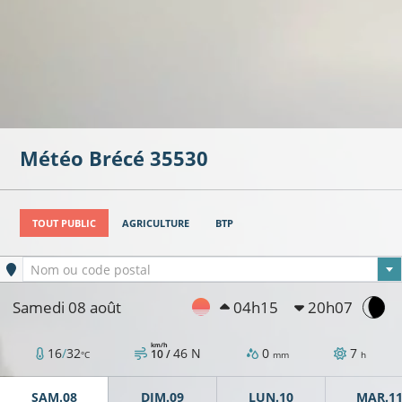
Météo
Brécé
35530
TOUT PUBLIC
AGRICULTURE
BTP
Ville sélectionnée
Nom ou code postal
Samedi 08 août
04h15
20h07
km/h
16
/
32
46
N
0
7
10 /
°C
mm
h
SAM.08
DIM.09
LUN.10
MAR.1