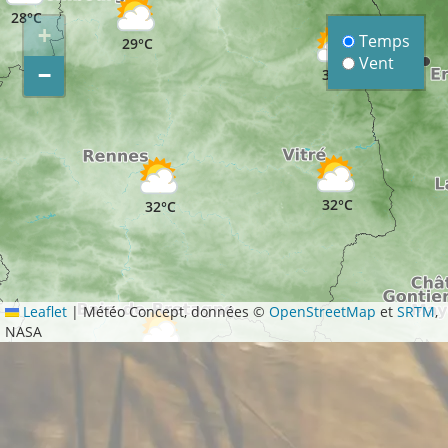
28°C
+
Temps
29°C
Vent
−
31°C
32°C
32°C
Leaflet
|
Météo Concept, données ©
OpenStreetMap
et
SRTM
,
NASA
32°C
32°C