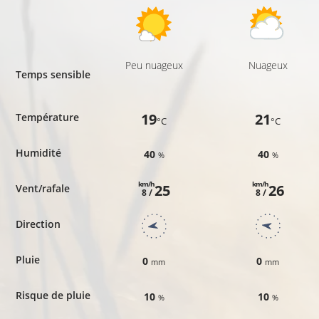
Peu nuageux
Nuageux
Temps sensible
19
21
Température
°C
°C
Humidité
40
40
%
%
km/h
km/h
25
26
Vent/rafale
8 /
8 /
Direction
Pluie
0
0
mm
mm
Risque de pluie
10
10
%
%