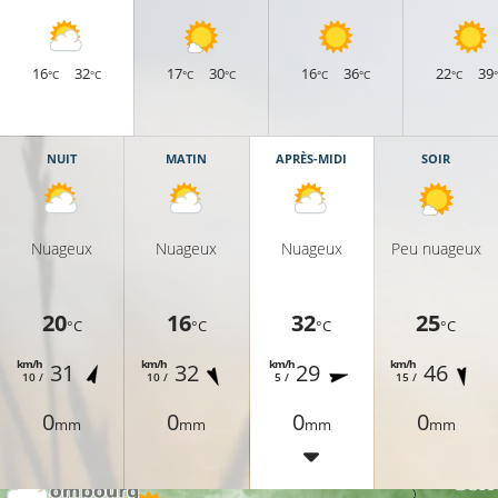
16
32
17
30
16
36
22
39
°C
°C
°C
°C
°C
°C
°C
NUIT
MATIN
APRÈS-MIDI
SOIR
Nuageux
Nuageux
Nuageux
Peu nuageux
20
16
32
25
°C
°C
°C
°C
km/h
km/h
km/h
km/h
31
32
29
46
10 /
10 /
5 /
15 /
25°C
0
0
0
0
mm
mm
mm
mm