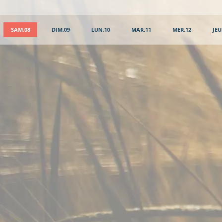
SAM.08
DIM.09
LUN.10
MAR.11
MER.12
JEU