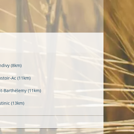
ndivy
(8km)
stoir-Ac
(11km)
nt-Barthélemy
(11km)
stinic
(13km)