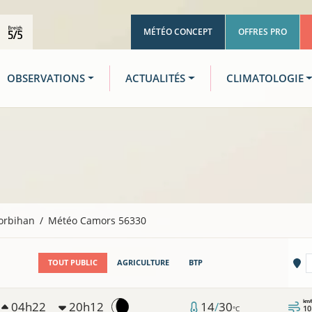
MÉTÉO CONCEPT
OFFRES PRO
OBSERVATIONS
ACTUALITÉS
CLIMATOLOGIE
orbihan
Météo Camors 56330
Vi
TOUT PUBLIC
AGRICULTURE
BTP
km/
04h22
20h12
14
/
30
10
°C