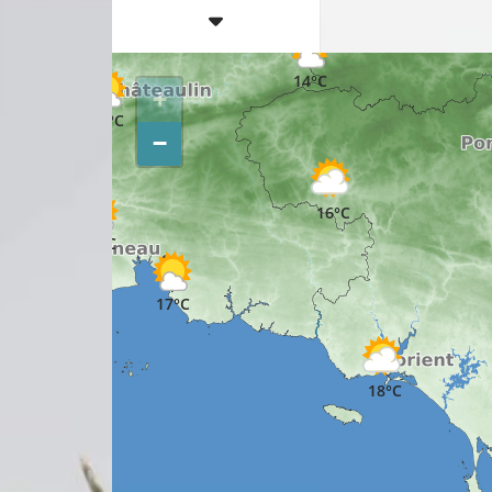
16°C
14°C
+
13°C
−
16°C
15°C
17°C
18°C