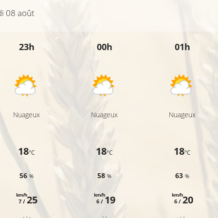
i 08 août
23h
00h
01h
Nuageux
Nuageux
Nuageux
18
18
18
°C
°C
°C
56
58
63
%
%
%
km/h
km/h
km/h
25
19
20
7 /
6 /
6 /