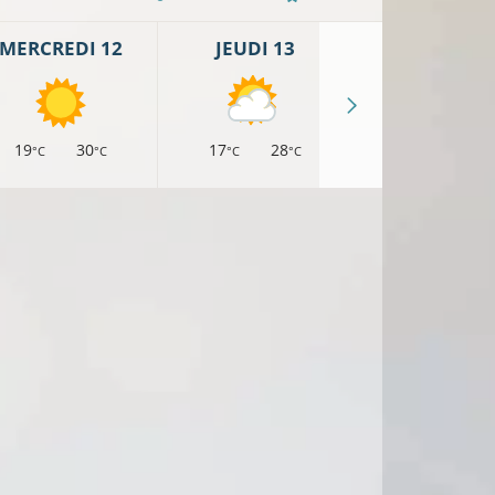
MERCREDI 12
JEUDI 13
VENDREDI 
19
30
17
28
16
26
°C
°C
°C
°C
°C
°
20°C