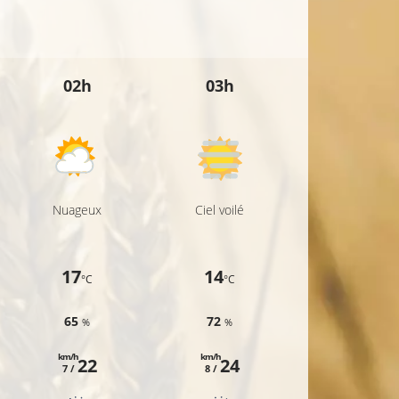
02h
03h
04h
Nuageux
Ciel voilé
Ciel voilé
17
14
14
°C
°C
°C
65
72
73
%
%
%
km/h
km/h
km/h
22
24
24
7 /
8 /
7 /