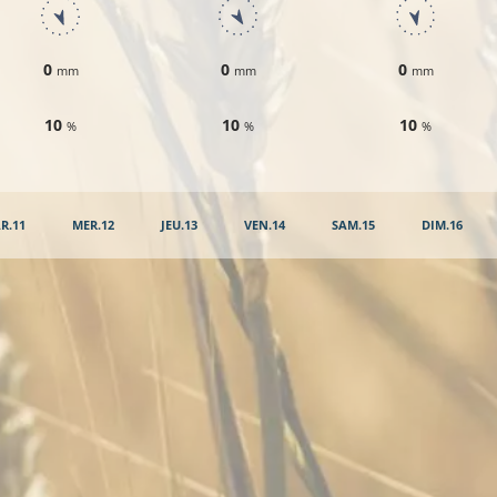
0
0
0
mm
mm
mm
10
10
10
%
%
%
R.11
MER.12
JEU.13
VEN.14
SAM.15
DIM.16