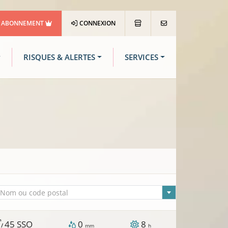
ABONNEMENT
CONNEXION
RISQUES & ALERTES
SERVICES
lle sélectionnée
Nom ou code postal
h
45
SSO
0
8
 /
mm
h