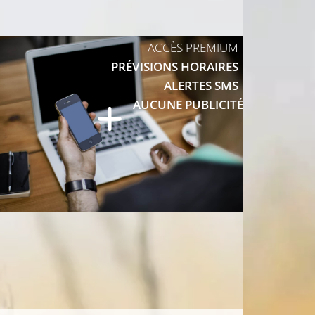
20°C
ACCÈS PREMIUM
PRÉVISIONS HORAIRES
22°C
ALERTES SMS
AUCUNE PUBLICITÉ
21°C
20°C
20°C