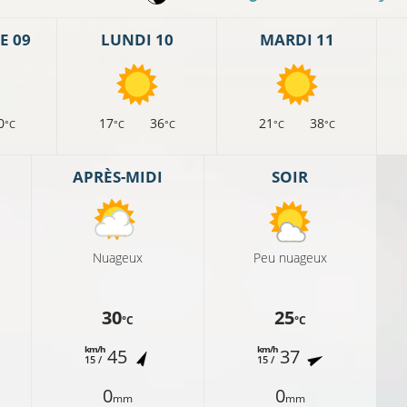
E 09
LUNDI 10
MARDI 11
0
17
36
21
38
°C
°C
°C
°C
°C
APRÈS-MIDI
SOIR
Nuageux
Peu nuageux
17°C
30
25
°C
°C
19°C
km/h
km/h
45
37
15 /
15 /
17°C
20°C
0
0
mm
mm