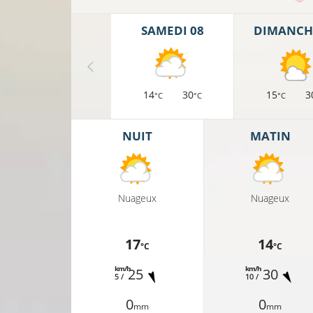
SAMEDI 08
DIMANCH
14
30
15
3
°C
°C
°C
NUIT
MATIN
16°C
Nuageux
Nuageux
13°C
17
14
°C
°C
17°C
km/h
km/h
25
30
5 /
10 /
0
0
mm
mm