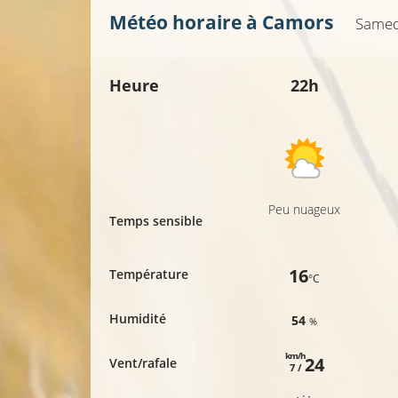
Météo horaire à
Camors
Samed
Heure
22h
Peu nuageux
Temps sensible
16
Température
°C
Humidité
54
%
km/h
24
Vent/rafale
7 /