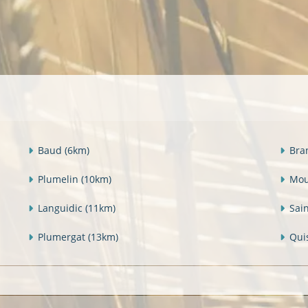
Baud
(6km)
Bra
Plumelin
(10km)
Mou
Languidic
(11km)
Sai
Plumergat
(13km)
Qui