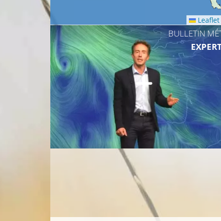
Leaflet
BULLETIN MÉ
EXPERT
17°C