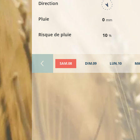
Direction
Pluie
0
mm
Risque de pluie
10
%
SAM.08
DIM.09
LUN.10
MA