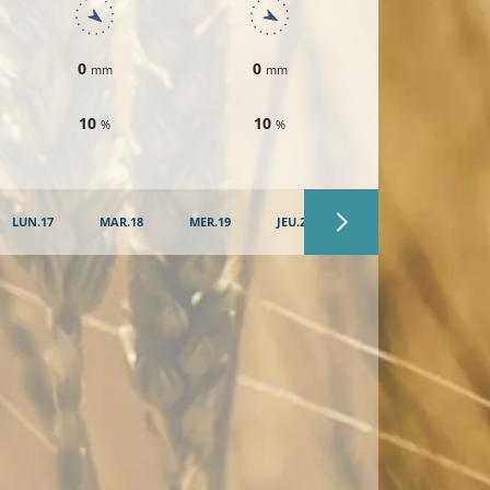
0
0
0
mm
mm
mm
10
10
10
%
%
%
LUN.17
MAR.18
MER.19
JEU.20
VEN.21