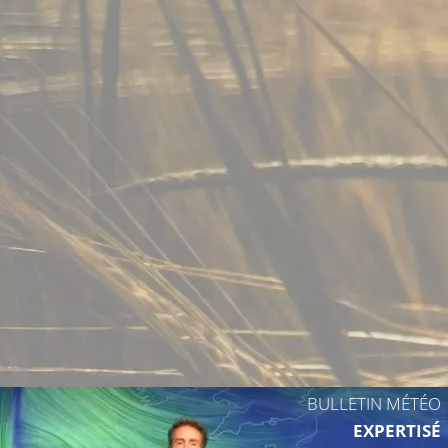
20°C
21°C
19°C
22°C
19°C
20°C
19°C
BULLETIN MÉTÉO
EXPERTISÉ