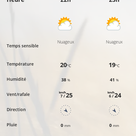
Nuageux
Nuageux
Temps sensible
20
19
Température
°C
°C
Humidité
38
41
%
%
km/h
km/h
25
24
Vent/rafale
7 /
6 /
Direction
Pluie
0
0
mm
mm