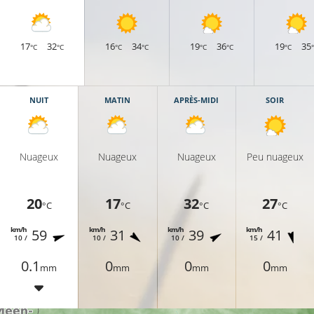
17
32
16
34
19
36
19
35
°C
°C
°C
°C
°C
°C
°C
NUIT
MATIN
APRÈS-MIDI
SOIR
Nuageux
Nuageux
Nuageux
Peu nuageux
18°C
20
17
32
27
°C
°C
°C
°C
km/h
km/h
km/h
km/h
59
31
39
41
10 /
10 /
10 /
15 /
20°C
0.1
0
0
0
mm
mm
mm
mm
20°C
21°C