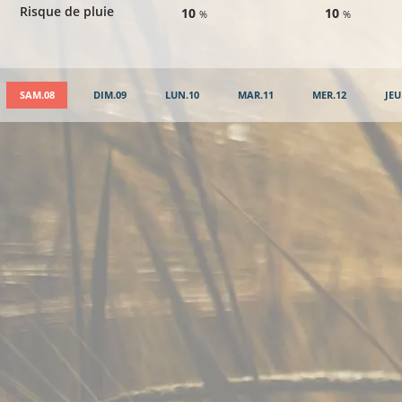
Risque de pluie
10
10
%
%
SAM.08
DIM.09
LUN.10
MAR.11
MER.12
JEU