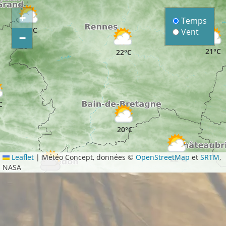
+
Temps
20°C
Vent
−
21°C
22°C
C
20°C
Leaflet
|
Météo Concept, données ©
OpenStreetMap
et
SRTM
,
22°C
NASA
19°C
19°C