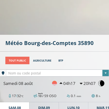
Météo
Bourg-des-Comptes
35890
TOUT PUBLIC
AGRICULTURE
BTP
Ville sélectionnée
Nom ou code postal
Samedi 08 août
04h17
20h07
km/h
17
/
32
59
OSO
0.1
8
10 /
°C
mm
h
SAM.08
DIM.09
LUN.10
MAR.1