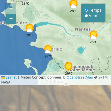
28°C
+
Temps
28°C
Vent
−
28°C
28°C
28°C
29°C
Leaflet
|
Météo Concept, données ©
OpenStreetMap
et
SRTM
,
NASA