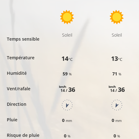
Soleil
Soleil
Temps sensible
14
13
Température
°C
°C
Humidité
59
71
%
%
km/h
km/h
36
36
Vent/rafale
14 /
14 /
Direction
Pluie
0
0
mm
mm
Risque de pluie
0
0
%
%