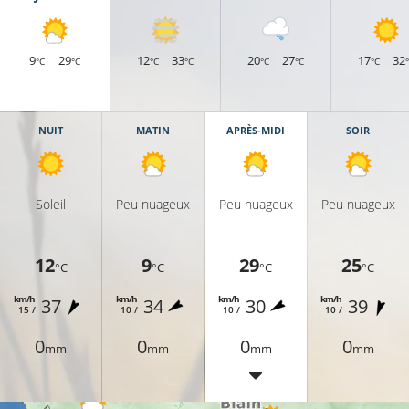
9
29
12
33
20
27
17
32
°C
°C
°C
°C
°C
°C
°C
25°C
26°C
NUIT
MATIN
APRÈS-MIDI
SOIR
Soleil
Peu nuageux
Peu nuageux
Peu nuageux
27°C
12
9
29
25
27°C
°C
°C
°C
°C
km/h
km/h
km/h
km/h
37
34
30
39
15 /
10 /
10 /
10 /
27°
0
0
0
0
mm
mm
mm
mm
28°C