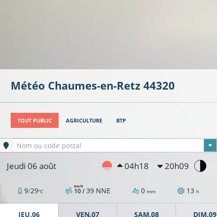
Météo
Chaumes-en-Retz
44320
TOUT PUBLIC
AGRICULTURE
BTP
21°C
Ville sélectionnée
Nom ou code postal
Jeudi 06 août
04h18
20h09
km/h
21°C
9
/
29
39
NNE
0
13
10 /
°C
mm
h
22°C
23°C
JEU.06
VEN.07
SAM.08
DIM.09