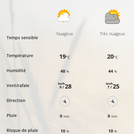
Nuageux
Très nuageux
Temps sensible
19
20
Température
°C
°C
Humidité
48
44
%
%
km/h
km/h
28
25
Vent/rafale
9 /
7 /
Direction
Pluie
0
0
mm
mm
Risque de pluie
10
10
%
%