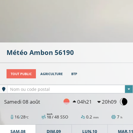
Météo
Ambon
56190
TOUT PUBLIC
AGRICULTURE
BTP
Ville sélectionnée
Nom ou code postal
Samedi 08 août
04h21
20h09
km/h
16
/
28
48
SSO
0.2
7
10 /
°C
mm
h
SAM.08
DIM.09
LUN.10
MAR.1