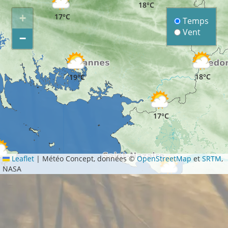
18°C
+
17°C
Temps
Vent
−
18°C
19°C
17°C
Leaflet
|
Météo Concept, données ©
OpenStreetMap
et
SRTM
,
°C
NASA
18°C
19°C