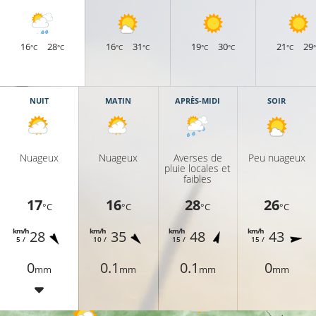
17°
16
28
16
31
19
30
21
29
°C
°C
°C
°C
°C
°C
°C
7°C
19°C
NUIT
MATIN
APRÈS-MIDI
SOIR
17°C
20°C
Nuageux
Nuageux
Averses de
Peu nuageux
pluie locales et
faibles
18°C
17
16
28
26
°C
°C
°C
°C
20°C
km/h
km/h
km/h
km/h
28
35
48
43
5 /
10 /
15 /
15 /
0
0.1
0.1
0
17°C
mm
mm
mm
mm