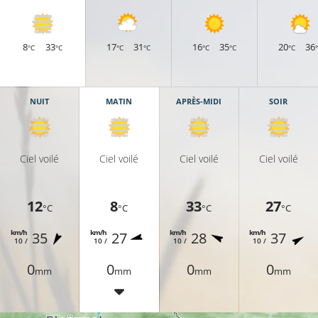
8
33
17
31
16
35
20
36
°C
°C
°C
°C
°C
°C
°C
11°C
NUIT
MATIN
APRÈS-MIDI
SOIR
12°C
8°C
8°C
Ciel voilé
Ciel voilé
Ciel voilé
Ciel voilé
9°C
12
8
33
27
°C
°C
°C
°C
km/h
km/h
km/h
km/h
35
27
28
37
10 /
10 /
10 /
10 /
8°C
0
0
0
0
mm
mm
mm
mm
13°C