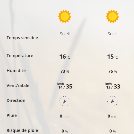
Soleil
Soleil
Temps sensible
16
15
Température
°C
°C
Humidité
73
75
%
%
km/h
km/h
35
33
Vent/rafale
14 /
13 /
Direction
Pluie
0
0
mm
mm
Risque de pluie
0
0
%
%