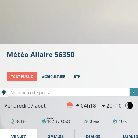
Météo
Allaire
56350
TOUT PUBLIC
AGRICULTURE
BTP
Ville sélectionnée
Nom ou code postal
Vendredi 07 août
04h18
20h10
km/h
8
/
33
37
OSO
0
10
10 /
°C
mm
h
VEN.07
SAM.08
DIM.09
LUN.10