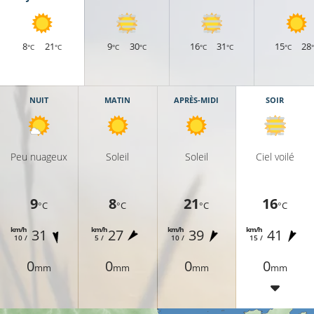
8
21
9
30
16
31
15
28
°C
°C
°C
°C
°C
°C
°C
NUIT
MATIN
APRÈS-MIDI
SOIR
Peu nuageux
Soleil
Soleil
Ciel voilé
9
8
21
16
°C
°C
°C
°C
km/h
km/h
km/h
km/h
31
27
39
41
10 /
5 /
10 /
15 /
0
0
0
0
mm
mm
mm
mm
°C