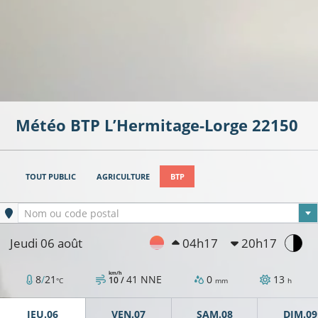
Météo BTP
L’Hermitage-Lorge
22150
TOUT PUBLIC
AGRICULTURE
BTP
Ville sélectionnée
Nom ou code postal
Jeudi 06 août
04h17
20h17
km/h
8
/
21
41
NNE
0
13
10 /
°C
mm
h
JEU.06
VEN.07
SAM.08
DIM.09