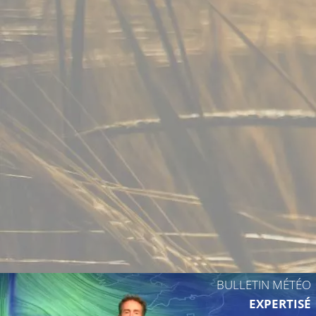
21°C
22°C
24°C
24°C
20°C
23°
BULLETIN MÉTÉO
EXPERTISÉ