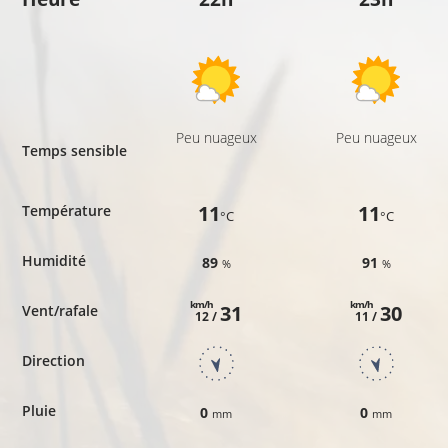
Peu nuageux
Peu nuageux
Temps sensible
11
11
Température
°C
°C
Humidité
89
91
%
%
km/h
km/h
31
30
Vent/rafale
12 /
11 /
Direction
Pluie
0
0
mm
mm