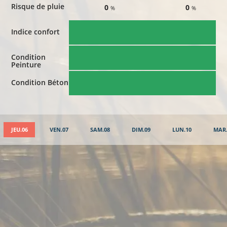
Risque de pluie
0
0
%
%
Indice confort
Condition
Peinture
Condition Béton
JEU.06
VEN.07
SAM.08
DIM.09
LUN.10
MAR