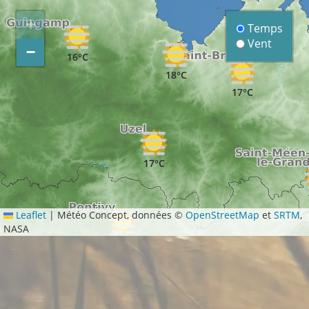
+
Temps
Vent
−
16°C
18°C
17°C
17°C
Leaflet
|
Météo Concept, données ©
OpenStreetMap
et
SRTM
,
NASA
19°C
21°C