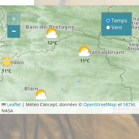
+
Temps
Vent
−
12°C
11°C
11°C
11°C
Leaflet
|
Météo Concept, données ©
OpenStreetMap
et
SRTM
,
NASA
12°C