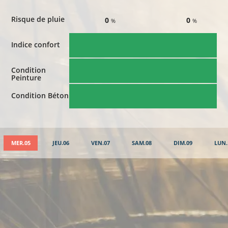
Risque de pluie
0
0
%
%
Indice confort
Condition
Peinture
Condition Béton
MER.05
JEU.06
VEN.07
SAM.08
DIM.09
LUN.