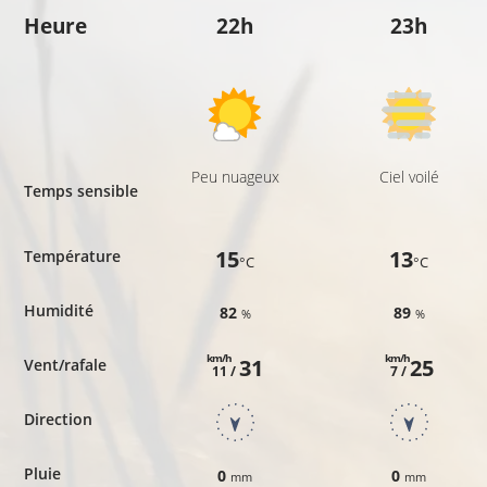
Heure
22h
23h
Peu nuageux
Ciel voilé
Temps sensible
15
13
Température
°C
°C
Humidité
82
89
%
%
km/h
km/h
31
25
Vent/rafale
11 /
7 /
Direction
Pluie
0
0
mm
mm