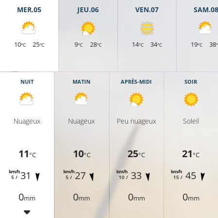
MER.05
JEU.06
VEN.07
SAM.0
10
25
9
28
14
34
19
38
°C
°C
°C
°C
°C
°C
°C
16°C
NUIT
MATIN
APRÈS-MIDI
SOIR
13°C
Nuageux
Nuageux
Peu nuageux
Soleil
11°C
10°C
11
10
25
21
°C
°C
°C
°C
km/h
km/h
km/h
km/h
31
27
33
45
5 /
5 /
10 /
15 /
0
0
0
0
mm
mm
mm
mm
11°C
14°C