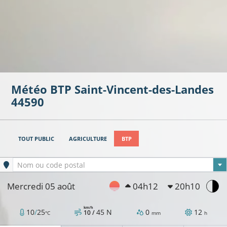
Météo BTP
Saint-Vincent-des-Landes
44590
TOUT PUBLIC
AGRICULTURE
BTP
Ville sélectionnée
Nom ou code postal
Mercredi 05 août
04h12
20h10
km/h
10
/
25
45
N
0
12
10 /
°C
mm
h