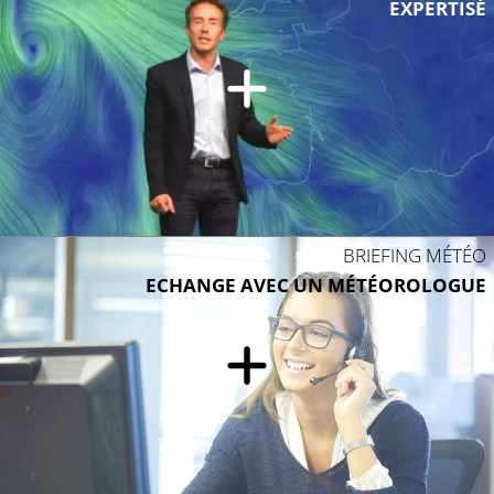
EXPERTISÉ
11°C
10°C
BRIEFING MÉTÉO
ECHANGE AVEC UN MÉTÉOROLOGUE