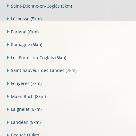
Saint-Étienne-en-Coglès
(5km)
Lécousse
(5km)
Parigné
(6km)
Romagné
(6km)
Les Portes du Coglais
(6km)
Saint-Sauveur-des-Landes
(7km)
Fougères
(7km)
Maen Roch
(8km)
Laignelet
(9km)
Landéan
(9km)
Beaucé
(10km)