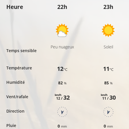
Heure
22h
23h
Peu nuageux
Soleil
Temps sensible
12
11
Température
°C
°C
Humidité
82
85
%
%
km/h
km/h
32
30
Vent/rafale
12 /
11 /
Direction
Pluie
0
0
mm
mm