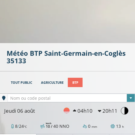
Météo BTP
Saint-Germain-en-Coglès
35133
TOUT PUBLIC
AGRICULTURE
BTP
Ville sélectionnée
Nom ou code postal
Jeudi 06 août
04h10
20h11
km/h
8
/
24
40
NNO
0
13
10 /
°C
mm
h