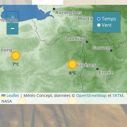
+
Temps
Vent
−
7°C
8°C
Leaflet
|
Météo Concept, données ©
OpenStreetMap
et
SRTM
,
NASA
8°C
10°C