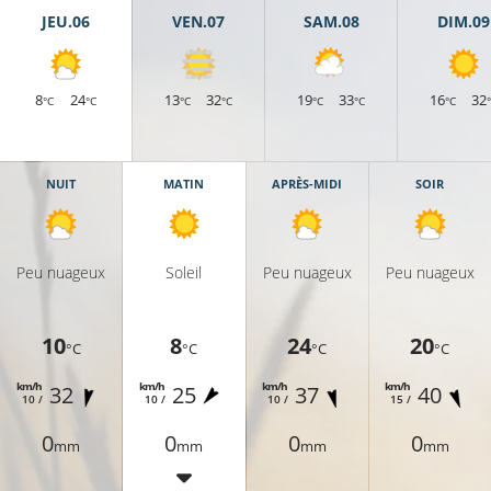
JEU.06
VEN.07
SAM.08
DIM.09
8
24
13
32
19
33
16
32
°C
°C
°C
°C
°C
°C
°C
NUIT
MATIN
APRÈS-MIDI
SOIR
Peu nuageux
Soleil
Peu nuageux
Peu nuageux
10
8
24
20
°C
°C
°C
°C
km/h
km/h
km/h
km/h
32
25
37
40
10 /
10 /
10 /
15 /
0
0
0
0
mm
mm
mm
mm