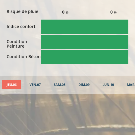
Risque de pluie
0
0
%
%
Indice confort
Condition
Peinture
Condition Béton
JEU.06
VEN.07
SAM.08
DIM.09
LUN.10
MAR