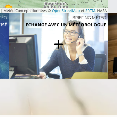
|
Météo Concept, données ©
OpenStreetMap
et
SRTM
, NASA
TÉO
21°C
BRIEFING MÉTÉO
ISÉ
ECHANGE AVEC UN MÉTÉOROLOGUE
22°C
20°C