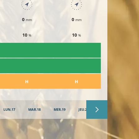
0
0
0
mm
mm
mm
10
10
10
%
%
%
​H
​H
​H
LUN.17
MAR.18
MER.19
JEU.20
VEN.21