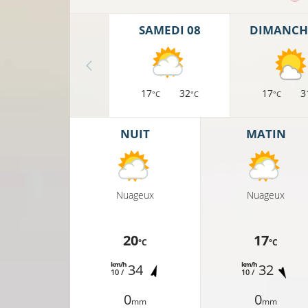
SAMEDI 08
DIMANCH
17
32
17
3
°C
°C
°C
NUIT
MATIN
Nuageux
Nuageux
20
17
°C
°C
km/h
km/h
34
32
10 /
10 /
0
0
mm
mm