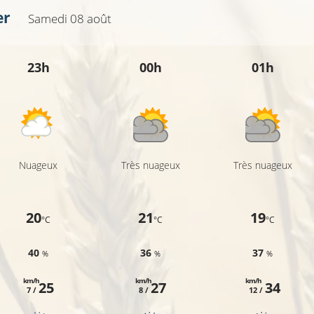
er
Samedi 08 août
23h
00h
01h
Nuageux
Très nuageux
Très nuageux
20
21
19
°C
°C
°C
40
36
37
%
%
%
km/h
km/h
km/h
25
27
34
7 /
8 /
12 /