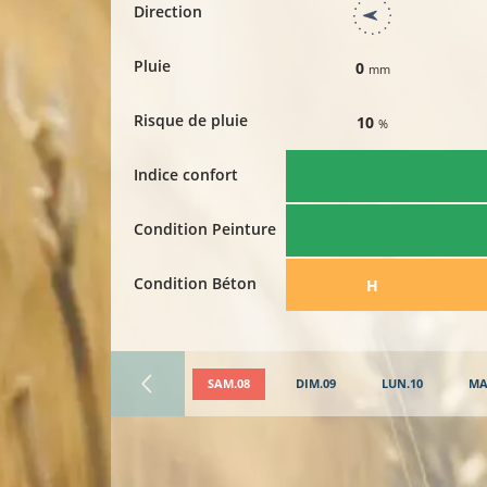
Direction
Pluie
0
mm
Risque de pluie
10
%
Indice confort
Condition Peinture
Condition Béton
​H
SAM.08
DIM.09
LUN.10
MA