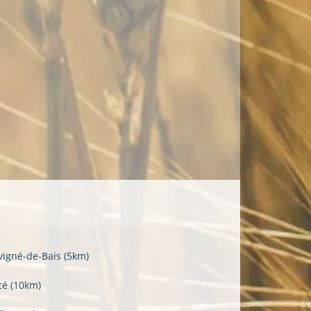
vigné-de-Bais
(5km)
cé
(10km)