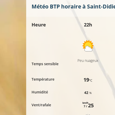
20°C
Météo BTP horaire à
Saint-Didi
Heure
22h
Peu nuageux
Temps sensible
19
Température
°C
Humidité
42
%
km/h
25
Vent/rafale
7 /