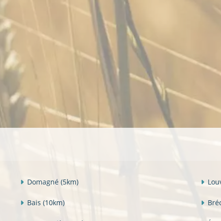
Domagné
(5km)
Lou
Bais
(10km)
Bré