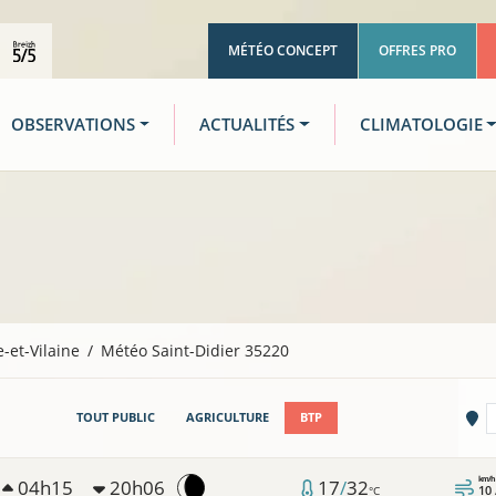
MÉTÉO CONCEPT
OFFRES PRO
OBSERVATIONS
ACTUALITÉS
CLIMATOLOGIE
le-et-Vilaine
Météo Saint-Didier 35220
Vi
TOUT PUBLIC
AGRICULTURE
BTP
km/h
04h15
20h06
17
/
32
10
°C