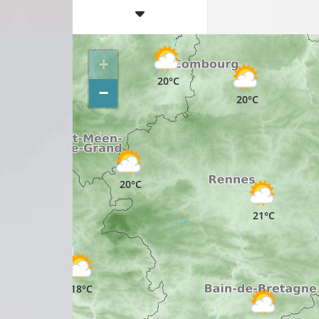
17°C
+
17°C
20°C
−
20°C
20°C
21°C
18°C