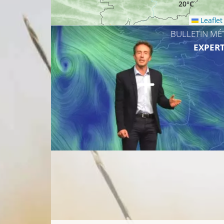
20°C
Leaflet
BULLETIN MÉ
EXPERT
18°C
17°C
20°C
18°C
21°C
19°C