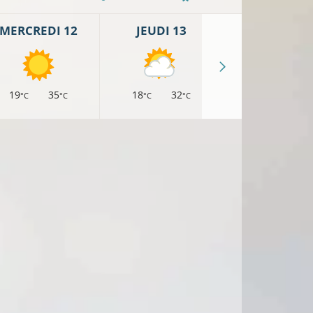
MERCREDI 12
JEUDI 13
VENDREDI 
19
35
18
32
16
30
°C
°C
°C
°C
°C
°