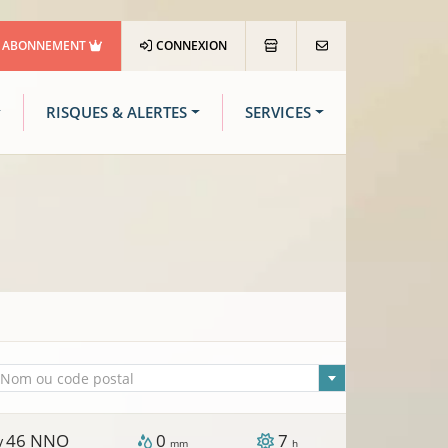
ABONNEMENT
CONNEXION
RISQUES & ALERTES
SERVICES
lle sélectionnée
Nom ou code postal
46
NNO
0
7
 /
mm
h