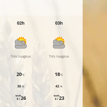
02h
03h
04h
Très nuageux
Très nuageux
Nuageux
20
18
17
°C
°C
°C
38
42
44
%
%
%
km/h
km/h
km/h
26
23
27
8 /
6 /
7 /