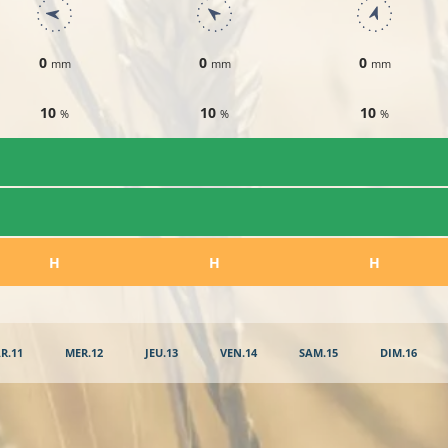
0
0
0
mm
mm
mm
10
10
10
%
%
%
​H
​H
​H
R.11
MER.12
JEU.13
VEN.14
SAM.15
DIM.16