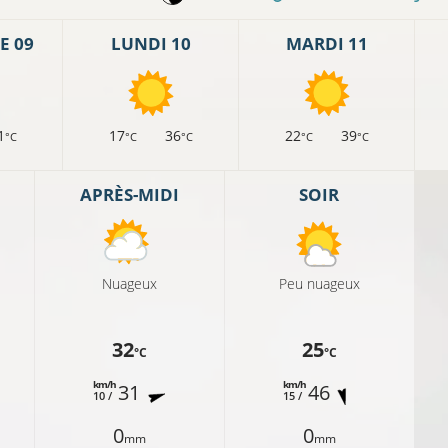
E 09
LUNDI 10
MARDI 11
1
17
36
22
39
°C
°C
°C
°C
°C
APRÈS-MIDI
SOIR
Nuageux
Peu nuageux
32
25
°C
°C
km/h
km/h
31
46
10 /
15 /
0
0
mm
mm