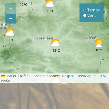
12°C
+
Temps
10°C
Vent
−
11°C
11°C
10°C
13°C
Leaflet
|
Météo Concept, données ©
OpenStreetMap
et
SRTM
,
NASA
11°C
10°C