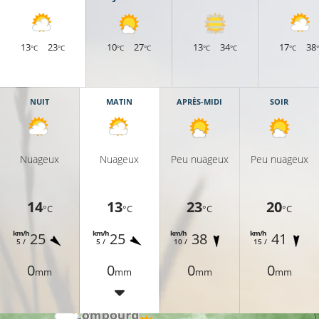
13
23
10
27
13
34
17
38
°C
°C
°C
°C
°C
°C
°C
NUIT
MATIN
APRÈS-MIDI
SOIR
Nuageux
Nuageux
Peu nuageux
Peu nuageux
14
13
23
20
°C
°C
°C
°C
km/h
km/h
km/h
km/h
25
25
38
41
5 /
5 /
10 /
15 /
14°C
0
0
0
0
mm
mm
mm
mm