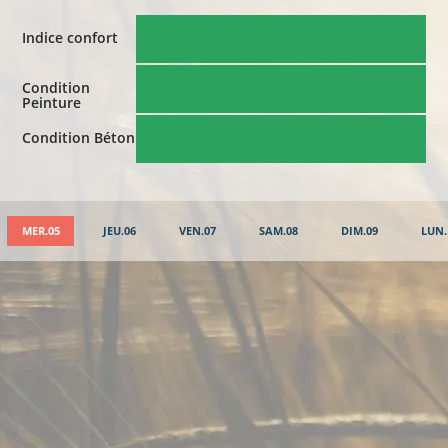
Indice confort
Condition
Peinture
Condition Béton
MER.05
JEU.06
VEN.07
SAM.08
DIM.09
LUN.