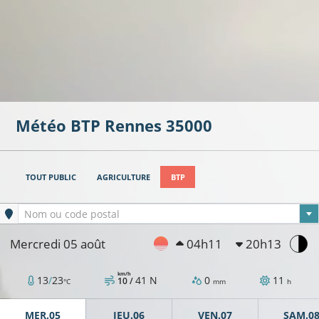
Météo BTP
Rennes
35000
TOUT PUBLIC
AGRICULTURE
BTP
Ville sélectionnée
Nom ou code postal
Mercredi 05 août
04h11
20h13
km/h
13
/
23
41
N
0
11
10 /
°C
mm
h
MER.05
JEU.06
VEN.07
SAM.0