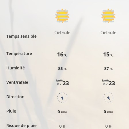
Ciel voilé
Ciel voilé
Temps sensible
16
15
Température
°C
°C
Humidité
85
87
%
%
km/h
km/h
23
23
Vent/rafale
6 /
6 /
Direction
Pluie
0
0
mm
mm
Risque de pluie
0
0
%
%