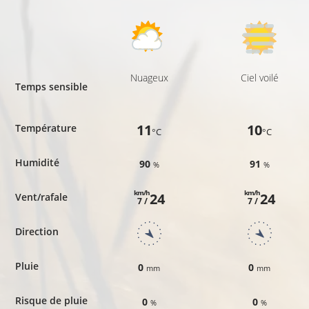
Nuageux
Ciel voilé
Temps sensible
11
10
Température
°C
°C
Humidité
90
91
%
%
km/h
km/h
24
24
Vent/rafale
7 /
7 /
Direction
Pluie
0
0
mm
mm
Risque de pluie
0
0
%
%