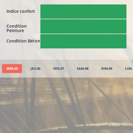
Indice confort
Condition
Peinture
Condition Béton
MER.05
JEU.06
VEN.07
SAM.08
DIM.09
LUN.