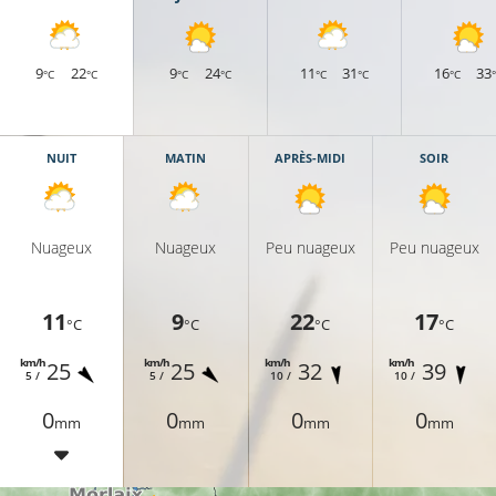
9
22
9
24
11
31
16
33
°C
°C
°C
°C
°C
°C
°C
NUIT
MATIN
APRÈS-MIDI
SOIR
Nuageux
Nuageux
Peu nuageux
Peu nuageux
11
9
22
17
°C
°C
°C
°C
km/h
km/h
km/h
km/h
25
25
32
39
5 /
5 /
10 /
10 /
0
0
0
0
mm
mm
mm
mm
14°C