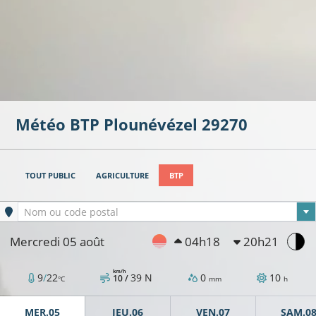
Météo BTP
Plounévézel
29270
TOUT PUBLIC
AGRICULTURE
BTP
Ville sélectionnée
Nom ou code postal
Mercredi 05 août
04h18
20h21
km/h
9
/
22
39
N
0
10
10 /
°C
mm
h
MER.05
JEU.06
VEN.07
SAM.0