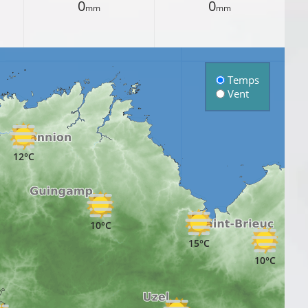
0
0
mm
mm
Temps
Vent
12°C
10°C
15°C
10°C