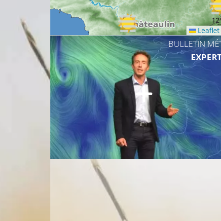
12
Leaflet
12°C
BULLETIN MÉ
EXPERT
14°C
12°C
16°C