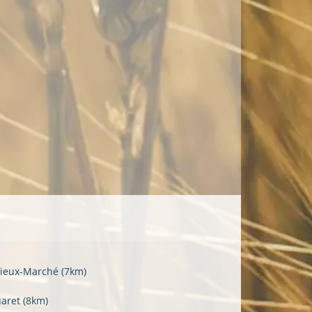
Vieux-Marché
(7km)
uaret
(8km)