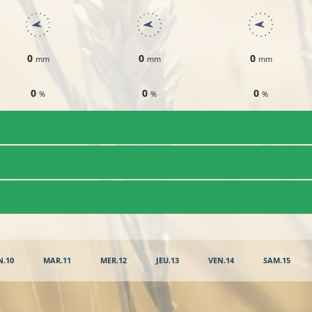
0
0
0
mm
mm
mm
0
0
0
%
%
%
N.10
MAR.11
MER.12
JEU.13
VEN.14
SAM.15