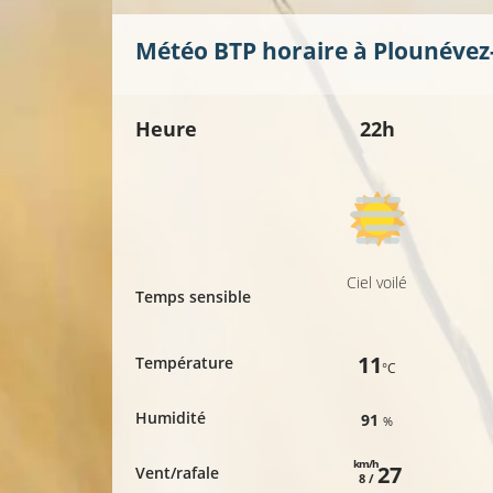
Météo BTP horaire à
Plounéve
Heure
22h
Ciel voilé
Temps sensible
11
Température
°C
Humidité
91
%
km/h
27
Vent/rafale
8 /