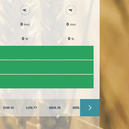
0
0
0
mm
mm
mm
0
0
0
%
%
%
DIM.16
LUN.17
MAR.18
MER.19
JEU.20