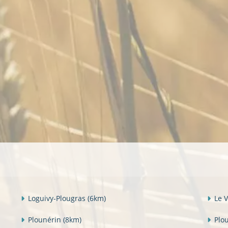
Loguivy-Plougras
(6km)
Le 
Plounérin
(8km)
Plo