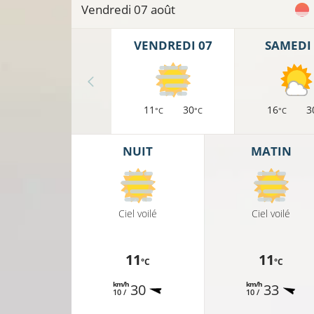
Vendredi 07 août
VENDREDI 07
SAMEDI 
11
30
16
3
°C
°C
°C
NUIT
MATIN
Ciel voilé
Ciel voilé
11
11
°C
°C
km/h
km/h
30
33
10 /
10 /