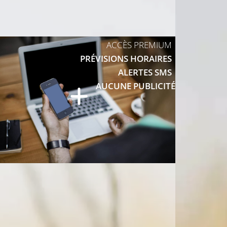
10°C
ACCÈS PREMIUM
PRÉVISIONS HORAIRES
14°C
14°C
ALERTES SMS
AUCUNE PUBLICITÉ
12°C
14°C
12°C
3°C