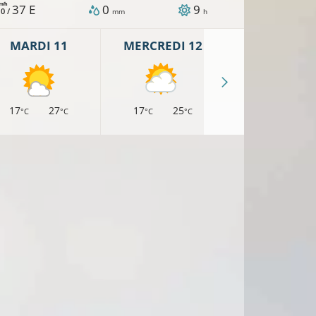
m/h
37
E
0
9
10 /
mm
h
MARDI 11
MERCREDI 12
JEUDI 13
17
27
17
25
16
24
°C
°C
°C
°C
°C
°