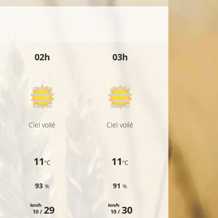
12°C
14°C
02h
03h
04h
13°C
17°C
15°C
16°C
Ciel voilé
Ciel voilé
Ciel voilé
15°C
11
11
11
°C
°C
°C
93
91
86
%
%
%
km/h
km/h
km/h
29
30
29
10 /
10 /
10 /