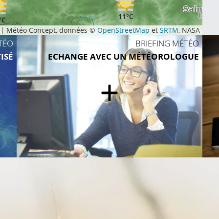
11°C
°C
|
Météo Concept, données ©
OpenStreetMap
et
SRTM
, NASA
TÉO
BRIEFING MÉTÉO
ISÉ
ECHANGE AVEC UN MÉTÉOROLOGUE
11°C
13°C
11°C
13°C
16°C
16°C
1