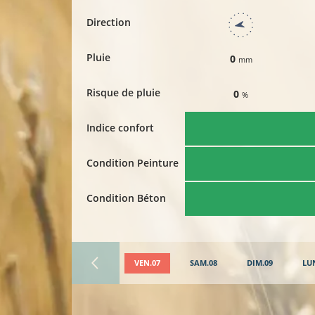
Direction
Pluie
0
mm
Risque de pluie
0
%
Indice confort
Condition Peinture
Condition Béton
VEN.07
SAM.08
DIM.09
LU