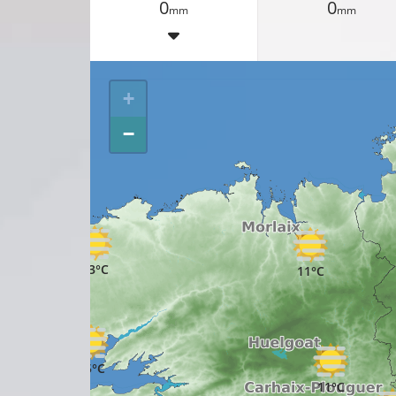
0
0
mm
mm
+
−
13°C
11°C
15°C
11°C