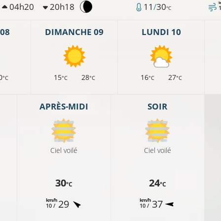
k
04h20
20h18
11
/
30
°C
08
DIMANCHE 09
LUNDI 10
0
15
28
16
27
°C
°C
°C
°C
°C
APRÈS-MIDI
SOIR
Ciel voilé
Ciel voilé
30
24
°C
°C
km/h
km/h
29
37
10 /
10 /