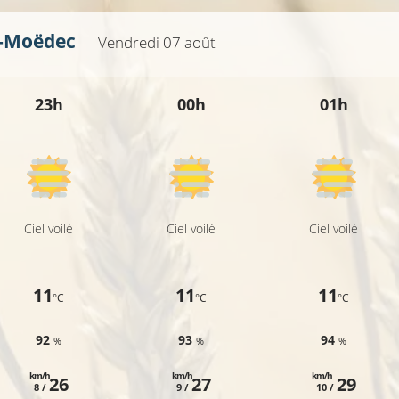
z-Moëdec
Vendredi 07 août
16°C
23h
00h
01h
Ciel voilé
Ciel voilé
Ciel voilé
11
11
11
°C
°C
°C
92
93
94
%
%
%
km/h
km/h
km/h
26
27
29
8 /
9 /
10 /