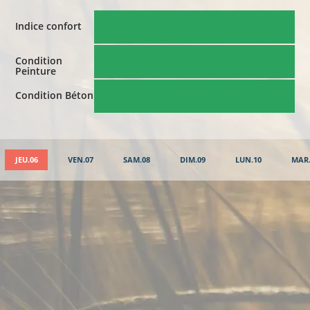
Indice confort
Condition
Peinture
Condition Béton
JEU.06
VEN.07
SAM.08
DIM.09
LUN.10
MAR