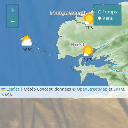
+
Temps
Vent
−
11°C
16°C
13°C
Leaflet
|
Météo Concept, données ©
OpenStreetMap
et
SRTM
,
NASA
11°C