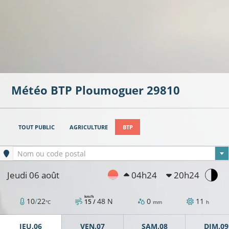
Météo BTP
Ploumoguer
29810
TOUT PUBLIC
AGRICULTURE
BTP
Ville sélectionnée
Nom ou code postal
Jeudi 06 août
04h24
20h24
km/h
10
/
22
48
N
0
11
15 /
°C
mm
h
JEU.06
VEN.07
SAM.08
DIM.09