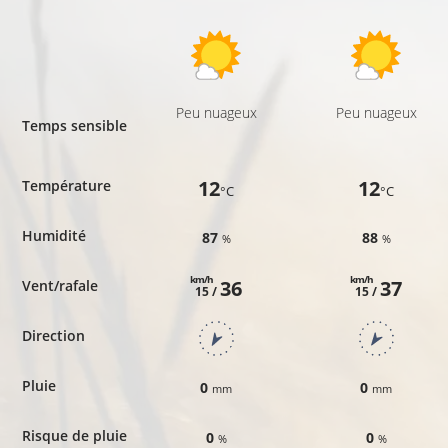
Peu nuageux
Peu nuageux
Temps sensible
12
12
Température
°C
°C
Humidité
87
88
%
%
km/h
km/h
36
37
Vent/rafale
15 /
15 /
Direction
Pluie
0
0
mm
mm
Risque de pluie
0
0
%
%