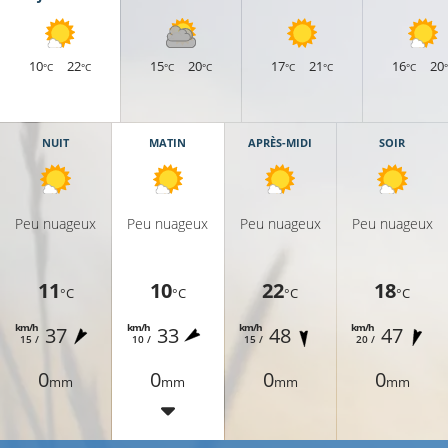
10
22
15
20
17
21
16
20
°C
°C
°C
°C
°C
°C
°C
NUIT
MATIN
APRÈS-MIDI
SOIR
Peu nuageux
Peu nuageux
Peu nuageux
Peu nuageux
11
10
22
18
°C
°C
°C
°C
km/h
km/h
km/h
km/h
37
33
48
47
15 /
10 /
15 /
20 /
0
0
0
0
mm
mm
mm
mm