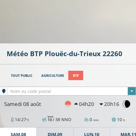
Météo BTP
Plouëc-du-Trieux
22260
TOUT PUBLIC
AGRICULTURE
BTP
Ville sélectionnée
Nom ou code postal
Samedi 08 août
04h20
20h16
km/h
14
/
27
38
NNO
0
10
10 /
°C
mm
h
SAM.08
DIM.09
LUN.10
MAR.1