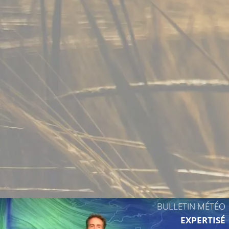
14°C
13°C
14°C
16°C
18°C
BULLETIN MÉTÉO
EXPERTISÉ