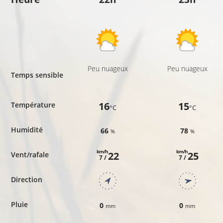
Peu nuageux
Peu nuageux
Temps sensible
16
15
Température
°C
°C
Humidité
66
78
%
%
km/h
km/h
22
25
Vent/rafale
7 /
7 /
Direction
Pluie
0
0
mm
mm