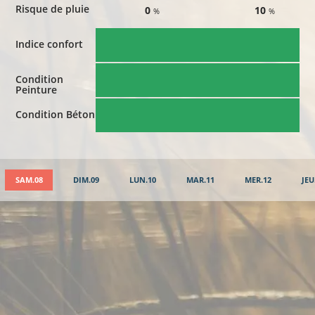
Risque de pluie
0
10
%
%
Indice confort
Condition
Peinture
Condition Béton
SAM.08
DIM.09
LUN.10
MAR.11
MER.12
JEU