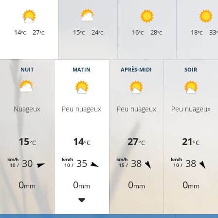
14
27
15
24
16
28
18
33
°C
°C
°C
°C
°C
°C
°C
NUIT
MATIN
APRÈS-MIDI
SOIR
Nuageux
Peu nuageux
Peu nuageux
Peu nuageux
15
14
27
21
°C
°C
°C
°C
km/h
km/h
km/h
km/h
30
35
38
38
10 /
10 /
15 /
10 /
0
0
0
0
mm
mm
mm
mm