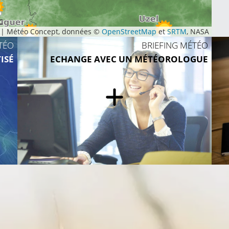
C
|
Météo Concept, données ©
OpenStreetMap
et
SRTM
, NASA
TÉO
BRIEFING MÉTÉO
17°C
19°C
ISÉ
ECHANGE AVEC UN MÉTÉOROLOGUE
19°C
20°C
22°C
23°C
24°C