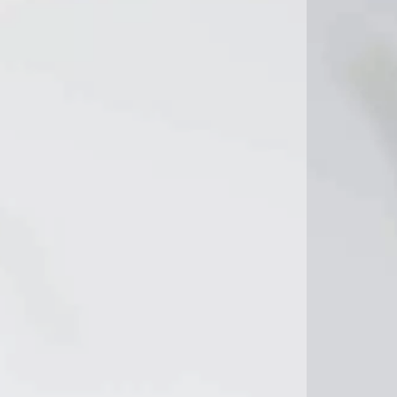
18°C
7°C
18°C