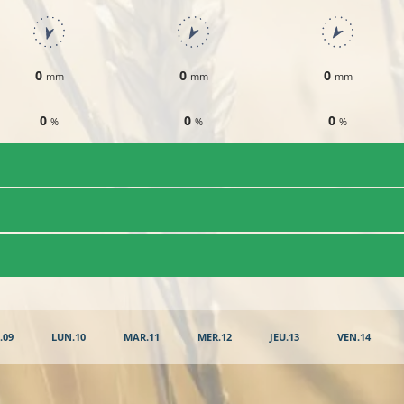
0
0
0
mm
mm
mm
0
0
0
%
%
%
.09
LUN.10
MAR.11
MER.12
JEU.13
VEN.14