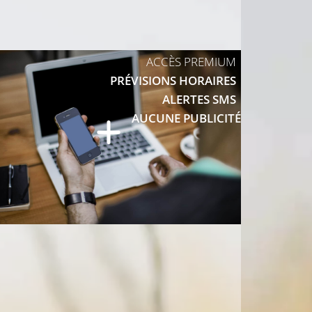
18°C
ACCÈS PREMIUM
PRÉVISIONS HORAIRES
19°C
ALERTES SMS
AUCUNE PUBLICITÉ
22°C
21°C
23°C
24°C
24°C