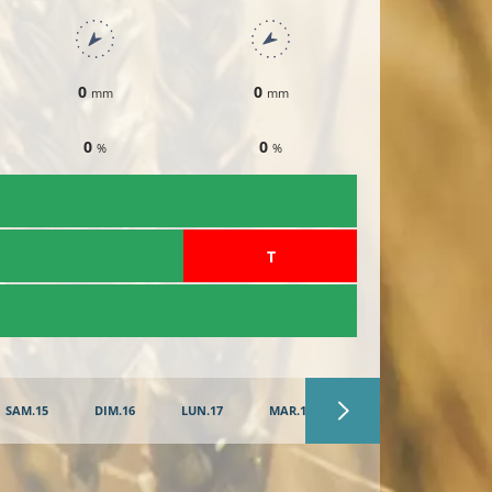
0
0
0
mm
mm
mm
0
0
0
%
%
%
​T
​T
SAM.15
DIM.16
LUN.17
MAR.18
MER.19