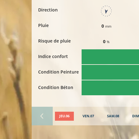
Direction
Pluie
0
mm
Risque de pluie
0
%
Indice confort
Condition Peinture
Condition Béton
JEU.06
VEN.07
SAM.08
DIM