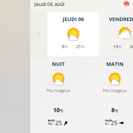
Jeudi 06 août
JEUDI 06
VENDREDI
8
21
13
2
°C
°C
°C
NUIT
MATIN
Peu nuageux
Peu nuageux
10
8
°C
°C
km/h
km/h
25
25
10 /
5 /