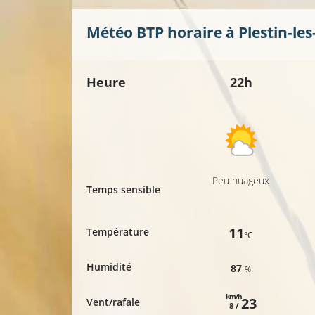
Météo BTP horaire à
Plestin-le
Heure
22h
Peu nuageux
Temps sensible
11
Température
°C
Humidité
87
%
km/h
23
Vent/rafale
8 /