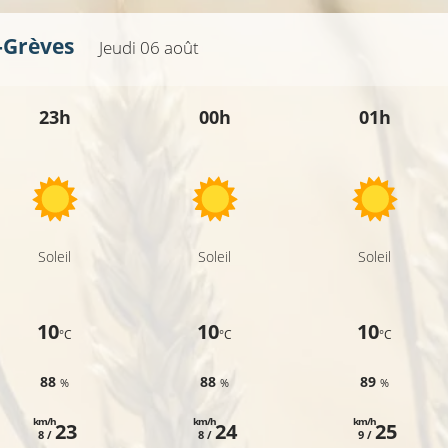
s-Grèves
Jeudi 06 août
23h
00h
01h
22°C
Soleil
Soleil
Soleil
10
10
10
°C
°C
°C
88
88
89
%
%
%
km/h
km/h
km/h
23
24
25
8 /
8 /
9 /