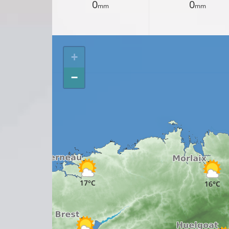
0
0
mm
mm
+
−
17°C
16°C