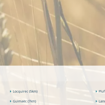
Locquirec
(5km)
Plu
Guimaëc
(7km)
La