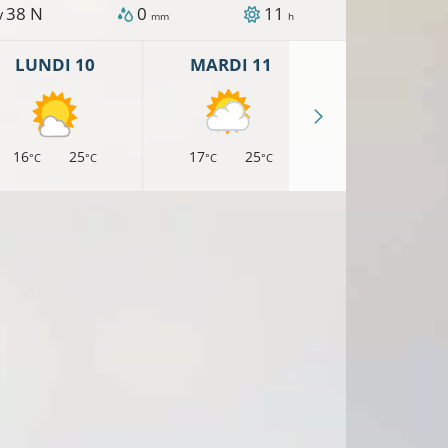
38
N
0
11
 /
mm
h
LUNDI 10
MARDI 11
MERCREDI 
16
25
17
25
17
23
°C
°C
°C
°C
°C
°