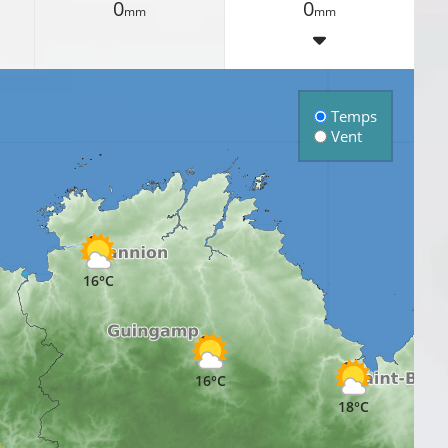
0
0
mm
mm
Temps
Vent
16°C
16°C
18°C
1