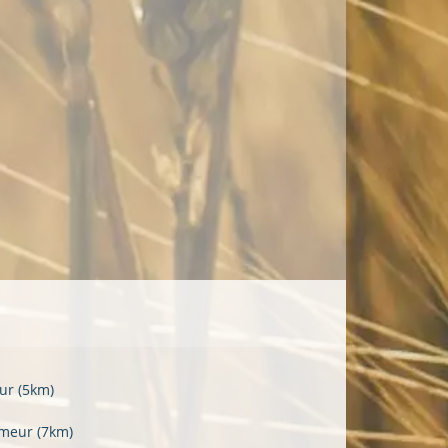
fur
(5km)
nmeur
(7km)