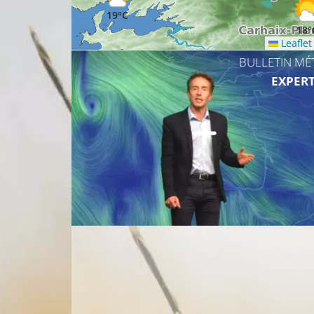
19°C
18°
Leaflet
BULLETIN MÉ
EXPERT
20°C
21°C
22°C
21°C