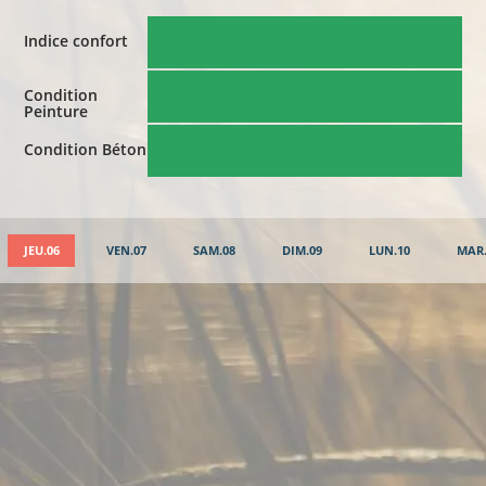
Indice confort
Condition
Peinture
Condition Béton
JEU.06
VEN.07
SAM.08
DIM.09
LUN.10
MAR