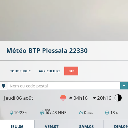
Météo BTP
Plessala
22330
TOUT PUBLIC
AGRICULTURE
BTP
Ville sélectionnée
Nom ou code postal
Jeudi 06 août
04h16
20h16
km/h
10
/
23
43
NNE
0
13
10 /
°C
mm
h
JEU.06
VEN.07
SAM.08
DIM.09