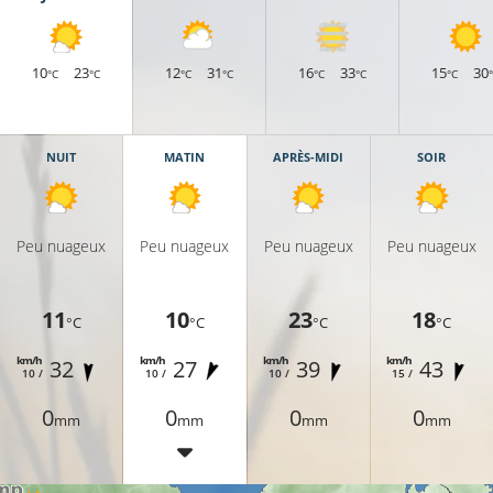
10
23
12
31
16
33
15
30
°C
°C
°C
°C
°C
°C
°C
NUIT
MATIN
APRÈS-MIDI
SOIR
Peu nuageux
Peu nuageux
Peu nuageux
Peu nuageux
11
10
23
18
°C
°C
°C
°C
km/h
km/h
km/h
km/h
32
27
39
43
10 /
10 /
10 /
15 /
0
0
0
0
mm
mm
mm
mm