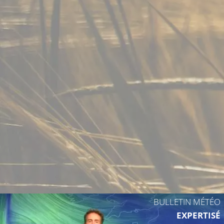
8°C
13°C
10°C
14°C
9°C
10°
BULLETIN MÉTÉO
EXPERTISÉ