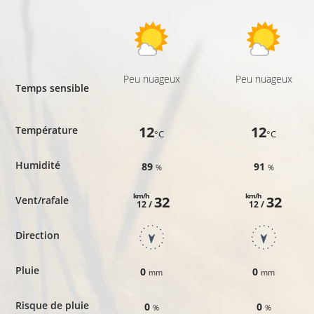
Peu nuageux
Peu nuageux
Temps sensible
12
12
Température
°C
°C
Humidité
89
91
%
%
km/h
km/h
32
32
Vent/rafale
12 /
12 /
Direction
Pluie
0
0
mm
mm
Risque de pluie
0
0
%
%