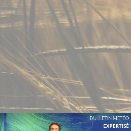
18°C
19°C
17°C
17°C
18°C
19°C
BULLETIN MÉTÉO
EXPERTISÉ