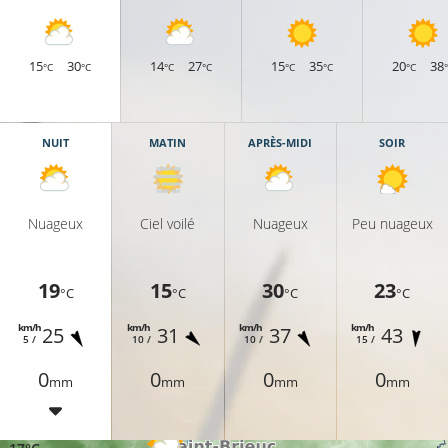
15
30
14
27
15
35
20
38
°C
°C
°C
°C
°C
°C
°C
NUIT
MATIN
APRÈS-MIDI
SOIR
Nuageux
Ciel voilé
Nuageux
Peu nuageux
19
15
30
23
°C
°C
°C
°C
km/h
km/h
km/h
km/h
25
31
37
43
5 /
10 /
10 /
15 /
0
0
0
0
mm
mm
mm
mm
1