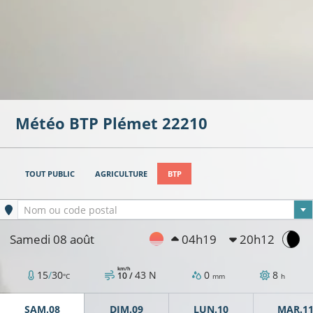
Météo BTP
Plémet
22210
TOUT PUBLIC
AGRICULTURE
BTP
Ville sélectionnée
Nom ou code postal
Samedi 08 août
04h19
20h12
km/h
15
/
30
43
N
0
8
10 /
°C
mm
h
SAM.08
DIM.09
LUN.10
MAR.1