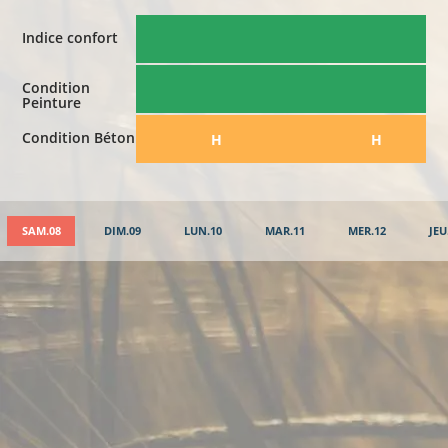
Indice confort
Condition
Peinture
Condition Béton
​H
​H
SAM.08
DIM.09
LUN.10
MAR.11
MER.12
JEU