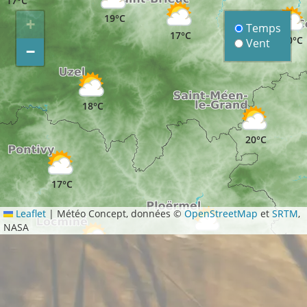
17°C
19°C
+
Temps
17°C
20°C
Vent
−
18°C
20°C
17°C
Leaflet
|
Météo Concept, données ©
OpenStreetMap
et
SRTM
,
NASA
18°C
17°C