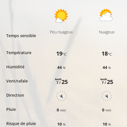
Peu nuageux
Nuageux
Temps sensible
19
18
Température
°C
°C
Humidité
44
44
%
%
km/h
km/h
25
25
Vent/rafale
7 /
7 /
Direction
Pluie
0
0
mm
mm
Risque de pluie
10
10
%
%