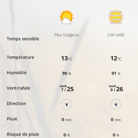
Peu nuageux
Ciel voilé
Temps sensible
13
12
Température
°C
°C
Humidité
90
91
%
%
km/h
km/h
25
26
Vent/rafale
7 /
8 /
Direction
Pluie
0
0
mm
mm
Risque de pluie
0
0
%
%