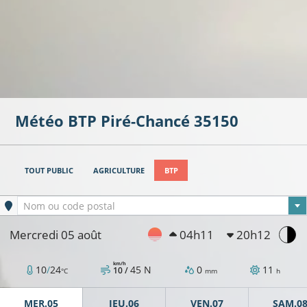
Météo BTP
Piré-Chancé
35150
TOUT PUBLIC
AGRICULTURE
BTP
Ville sélectionnée
Nom ou code postal
Mercredi 05 août
04h11
20h12
km/h
10
/
24
45
N
0
11
10 /
°C
mm
h
MER.05
JEU.06
VEN.07
SAM.0