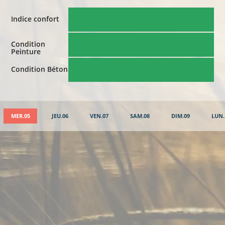
Indice confort
Condition
Peinture
Condition Béton
MER.05
JEU.06
VEN.07
SAM.08
DIM.09
LUN.