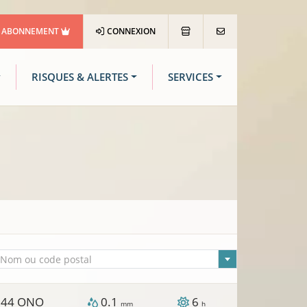
ABONNEMENT
CONNEXION
RISQUES & ALERTES
SERVICES
lle sélectionnée
Nom ou code postal
44
ONO
0.1
6
/
mm
h