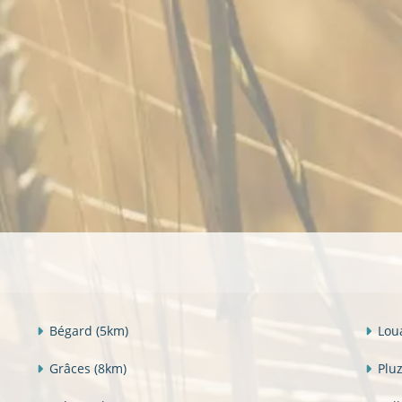
Bégard
(5km)
Lou
Grâces
(8km)
Plu