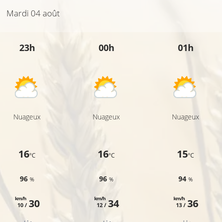
Mardi 04 août
23h
19°C
00h
01h
19°C
Nuageux
Nuageux
Nuageux
16
16
15
°C
°C
°C
96
96
94
%
%
%
km/h
km/h
km/h
30
34
36
10 /
12 /
13 /