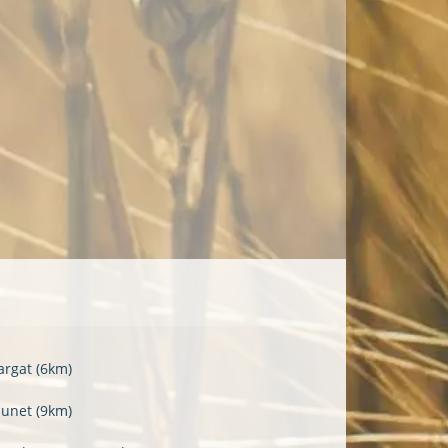
argat
(6km)
zunet
(9km)