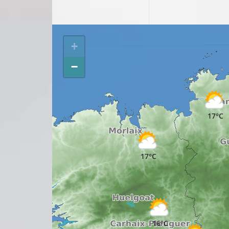
+
−
17°C
18°C
17°C
19°C
16°C