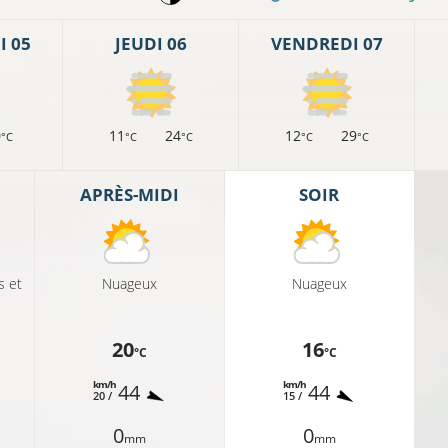
 05
JEUDI 06
VENDREDI 07
0
11
24
12
29
°C
°C
°C
°C
°C
APRÈS-MIDI
SOIR
s et
Nuageux
Nuageux
20
16
°C
°C
km/h
km/h
44
44
20 /
15 /
0
0
mm
mm