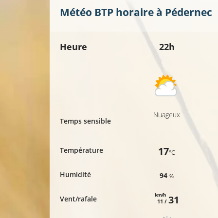
Météo BTP horaire à
Pédernec
Heure
22h
Nuageux
Temps sensible
17
Température
°C
Humidité
94
%
km/h
31
Vent/rafale
11 /