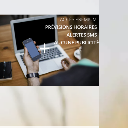
ACCÈS PREMIUM
C
PRÉVISIONS HORAIRES
ALERTES SMS
19°C
20°C
AUCUNE PUBLICITÉ
21°C
21°C
21°C