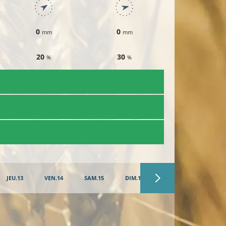
0
0
0.1
mm
mm
mm
20
30
30
%
%
%
JEU.13
VEN.14
SAM.15
DIM.16
LUN.17