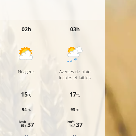
21°C
22°C
02h
03h
04h
22°C
19°C
21°C
Nuageux
Averses de pluie
Averses de plu
locales et faibles
locales et faibl
19°C
15
17
15
°C
°C
°C
94
93
96
%
%
%
km/h
km/h
km/h
37
37
33
15 /
14 /
12 /