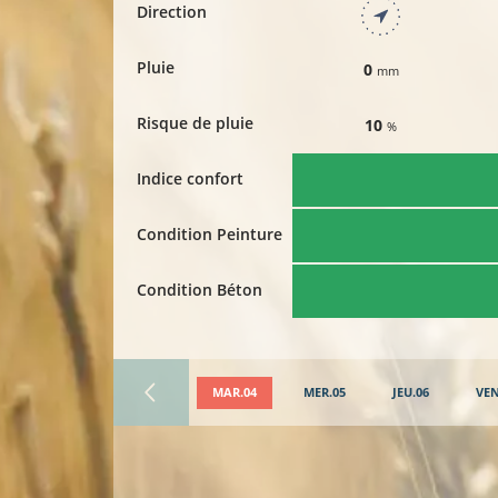
Direction
Pluie
0
mm
Risque de pluie
10
%
Indice confort
Condition Peinture
Condition Béton
MAR.04
MER.05
JEU.06
VEN