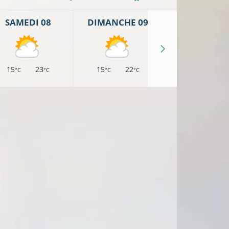
SAMEDI 08
DIMANCHE 09
LUNDI 10
15
23
15
22
15
24
°C
°C
°C
°C
°C
°