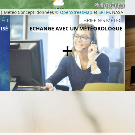
17°C
|
Météo Concept, données ©
OpenStreetMap
et
SRTM
, NASA
TÉO
BRIEFING MÉTÉO
18°
ISÉ
ECHANGE AVEC UN MÉTÉOROLOGUE
19°C
21°C
19°C
0°C
21°C
20°C