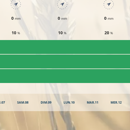
0
0
0
mm
mm
mm
10
10
20
%
%
%
.07
SAM.08
DIM.09
LUN.10
MAR.11
MER.12