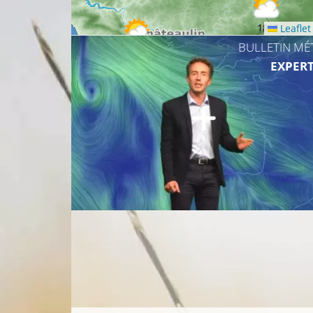
18°C
Leaflet
BULLETIN MÉ
17°C
EXPERT
18°C
17°C
17°C
18°C
2