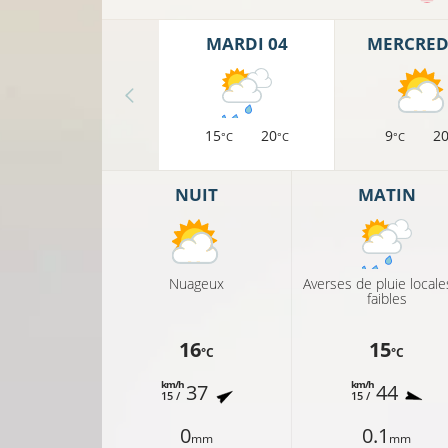
MARDI 04
MERCREDI
15
20
9
2
°C
°C
°C
NUIT
MATIN
Nuageux
Averses de pluie locale
faibles
16
15
°C
°C
km/h
km/h
37
44
15 /
15 /
0
0.1
mm
mm