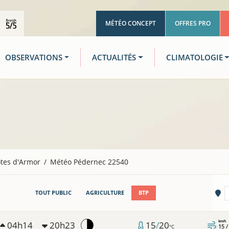
MÉTÉO CONCEPT
OFFRES PRO
OBSERVATIONS
ACTUALITÉS
CLIMATOLOGIE
tes d'Armor
Météo Pédernec 22540
Vi
TOUT PUBLIC
AGRICULTURE
BTP
km/h
04h14
20h23
15
/
20
15 
°C