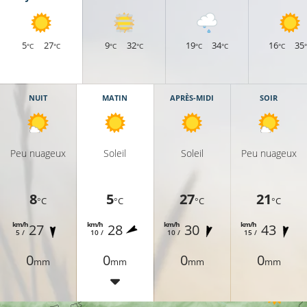
5
27
9
32
19
34
16
35
°C
°C
°C
°C
°C
°C
°C
NUIT
MATIN
APRÈS-MIDI
SOIR
Peu nuageux
Soleil
Soleil
Peu nuageux
8
5
27
21
°C
°C
°C
°C
8°C
km/h
km/h
km/h
km/h
27
28
30
43
5 /
10 /
10 /
15 /
0
0
0
0
mm
mm
mm
mm
7°C
7°C