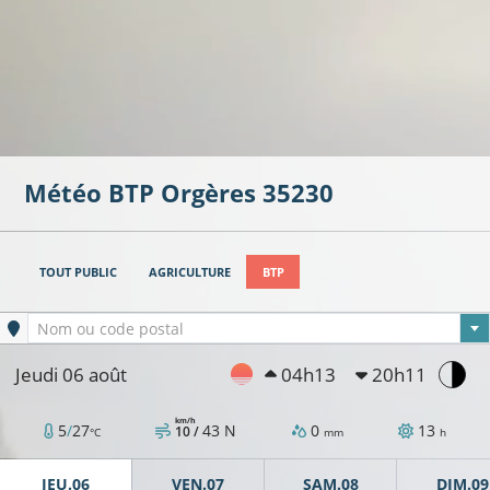
Météo BTP
Orgères
35230
TOUT PUBLIC
AGRICULTURE
BTP
Ville sélectionnée
Nom ou code postal
Jeudi 06 août
04h13
20h11
km/h
5
/
27
43
N
0
13
10 /
°C
mm
h
JEU.06
VEN.07
SAM.08
DIM.09