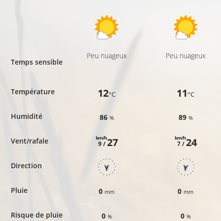
Peu nuageux
Peu nuageux
Temps sensible
12
11
Température
°C
°C
Humidité
86
89
%
%
km/h
km/h
27
24
Vent/rafale
9 /
7 /
Direction
Pluie
0
0
mm
mm
Risque de pluie
0
0
%
%