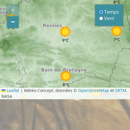
8°C
+
Temps
Vent
−
7°C
7°C
9°C
8°C
Leaflet
|
Météo Concept, données ©
OpenStreetMap
et
SRTM
,
NASA
8°C
7°C