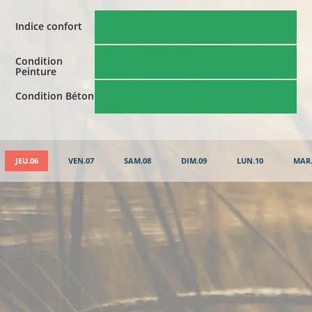
Indice confort
Condition
Peinture
Condition Béton
JEU.06
VEN.07
SAM.08
DIM.09
LUN.10
MAR