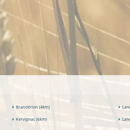
Brandérion
(4km)
Lan
Kervignac
(6km)
Lan