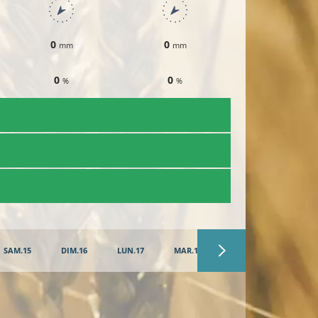
0
0
0
mm
mm
mm
0
0
0
%
%
%
​T
SAM.15
DIM.16
LUN.17
MAR.18
MER.19