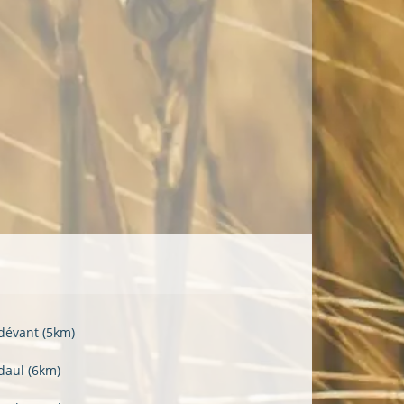
dévant
(5km)
daul
(6km)