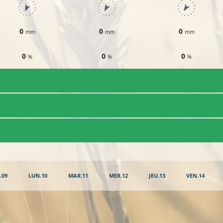
0
0
0
mm
mm
mm
0
0
0
%
%
%
.09
LUN.10
MAR.11
MER.12
JEU.13
VEN.14