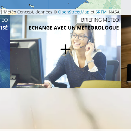
|
Météo Concept, données ©
OpenStreetMap
et
SRTM
, NASA
TÉO
BRIEFING MÉTÉO
15°C
ISÉ
ECHANGE AVEC UN MÉTÉOROLOGUE
12°C
1