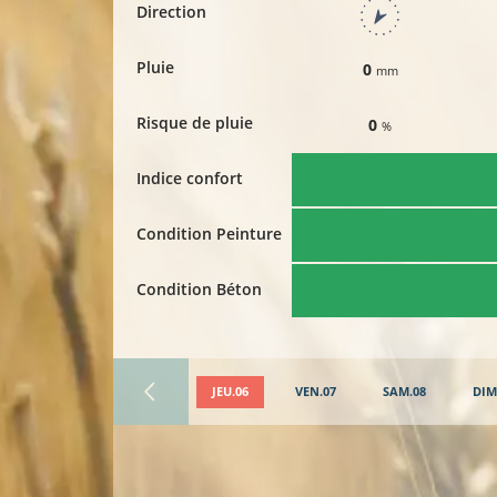
Direction
Pluie
0
mm
Risque de pluie
0
%
Indice confort
Condition Peinture
Condition Béton
JEU.06
VEN.07
SAM.08
DIM