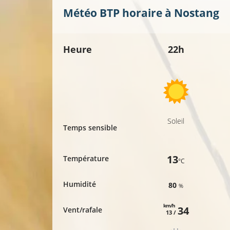
Météo BTP horaire à
Nostang
Heure
22h
Soleil
Temps sensible
13
Température
°C
Humidité
80
%
km/h
34
Vent/rafale
13 /