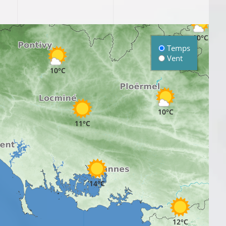
11°C
10°C
Temps
Vent
10°C
10°C
11°C
11°
14°C
12°C