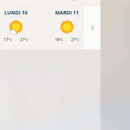
LUNDI 10
MARDI 11
MERCREDI 
17
27
18
27
17
27
°C
°C
°C
°C
°C
°
13°C
1°C
9°C
10°C