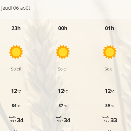
Jeudi 06 août
23h
00h
01h
Soleil
Soleil
Soleil
12
12
12
°C
°C
°C
84
87
89
%
%
%
km/h
km/h
km/h
34
34
33
13 /
13 /
12 /