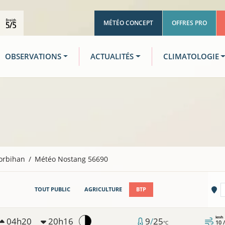
MÉTÉO CONCEPT
OFFRES PRO
OBSERVATIONS
ACTUALITÉS
CLIMATOLOGIE
orbihan
Météo Nostang 56690
Vi
TOUT PUBLIC
AGRICULTURE
BTP
km/h
04h20
20h16
9
/
25
10 
°C