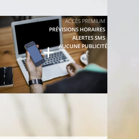
11°C
11°C
ACCÈS PREMIUM
PRÉVISIONS HORAIRES
ALERTES SMS
14°C
AUCUNE PUBLICITÉ
2°C
13°C
13°C