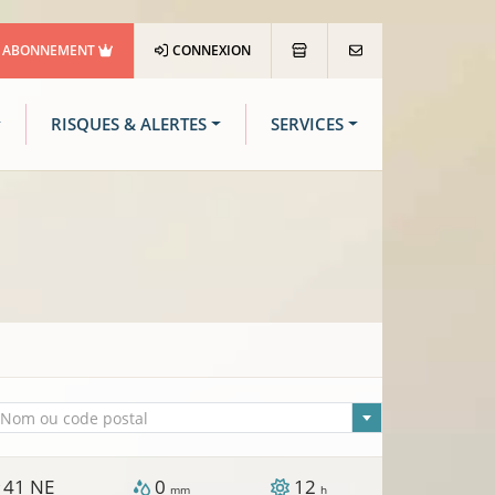
ABONNEMENT
CONNEXION
RISQUES & ALERTES
SERVICES
lle sélectionnée
Nom ou code postal
41
NE
0
12
/
mm
h