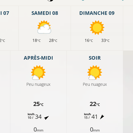
 07
SAMEDI 08
DIMANCHE 09
2
18
28
16
33
°C
°C
°C
°C
°C
APRÈS-MIDI
SOIR
Peu nuageux
Peu nuageux
9°C
25
14°C
22
°C
°C
11°C
1
km/h
km/h
34
41
10 /
15 /
0
0
mm
mm