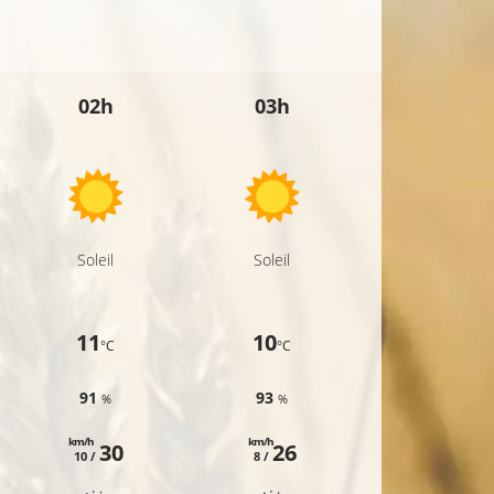
02h
03h
04h
Soleil
Soleil
Soleil
11
10
9
°C
°C
°C
91
93
94
%
%
%
km/h
km/h
km/h
30
26
25
10 /
8 /
7 /