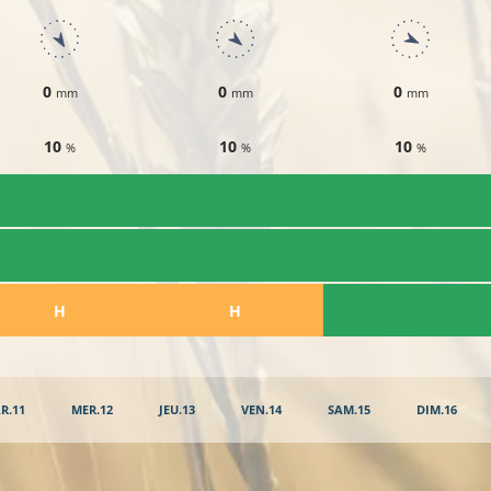
0
0
0
mm
mm
mm
10
10
10
%
%
%
​H
​H
R.11
MER.12
JEU.13
VEN.14
SAM.15
DIM.16