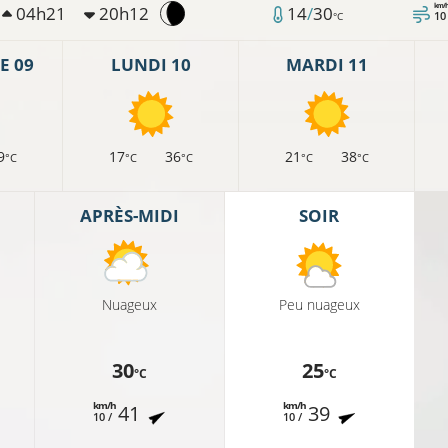
km/
04h21
20h12
14
/
30
10
°C
E 09
LUNDI 10
MARDI 11
9
17
36
21
38
°C
°C
°C
°C
°C
APRÈS-MIDI
SOIR
Nuageux
Peu nuageux
30
25
°C
°C
km/h
km/h
41
39
10 /
10 /
20°C