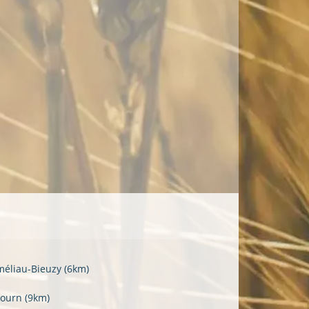
méliau-Bieuzy
(6km)
Sourn
(9km)