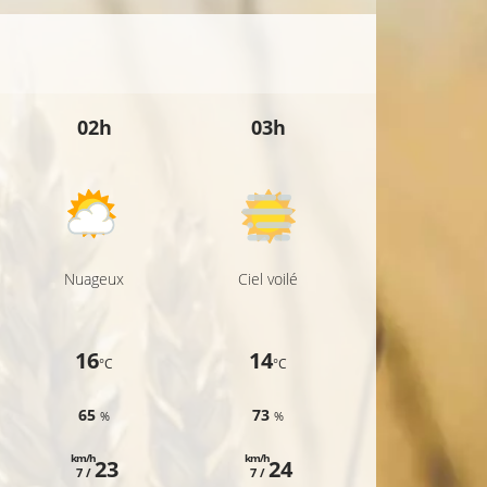
02h
03h
04h
Nuageux
Ciel voilé
Ciel voilé
16
14
14
°C
°C
°C
65
73
75
%
%
%
km/h
km/h
km/h
23
24
26
7 /
7 /
9 /