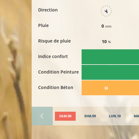
Direction
Pluie
0
mm
Risque de pluie
10
%
Indice confort
Condition Peinture
Condition Béton
​H
SAM.08
DIM.09
LUN.10
MA