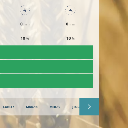
0
0
0
mm
mm
mm
10
10
10
%
%
%
LUN.17
MAR.18
MER.19
JEU.20
VEN.21