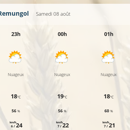
-Remungol
Samedi 08 août
23h
00h
01h
Nuageux
Nuageux
Nuageux
18
19
18
°C
°C
°C
56
56
60
%
%
%
km/h
km/h
km/h
24
22
21
6 /
7 /
7 /