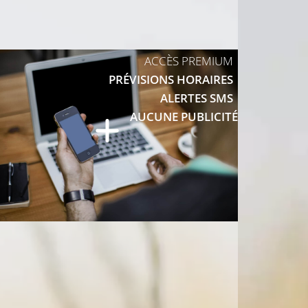
28°C
ACCÈS PREMIUM
PRÉVISIONS HORAIRES
ALERTES SMS
8°C
AUCUNE PUBLICITÉ
29°C
29°C
30°C
C