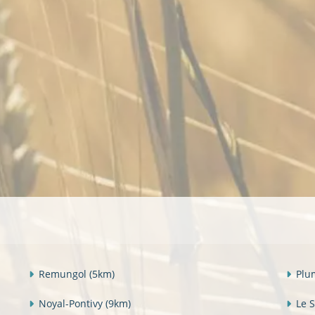
Remungol
(5km)
Plu
Noyal-Pontivy
(9km)
Le 