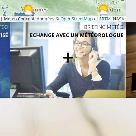
27°C
26°C
|
Météo Concept, données ©
OpenStreetMap
et
SRTM
, NASA
TÉO
BRIEFING MÉTÉO
ISÉ
ECHANGE AVEC UN MÉTÉOROLOGUE
26°C
2
25°C
25°C
26°