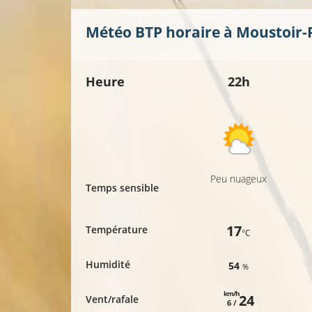
Météo BTP horaire à
Moustoir
Heure
22h
Peu nuageux
Temps sensible
17
Température
°C
Humidité
54
%
km/h
24
Vent/rafale
6 /