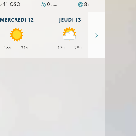
h
41
OSO
0
8
 /
mm
h
MERCREDI 12
JEUDI 13
VENDREDI 
18
31
17
28
16
26
°C
°C
°C
°C
°C
°