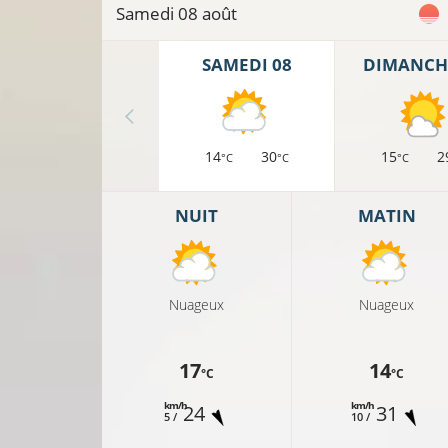
Samedi 08 août
SAMEDI 08
DIMANCH
14
30
15
2
°C
°C
°C
NUIT
MATIN
Nuageux
Nuageux
19°C
17
14
°C
°C
km/h
km/h
24
31
5 /
10 /
20°C