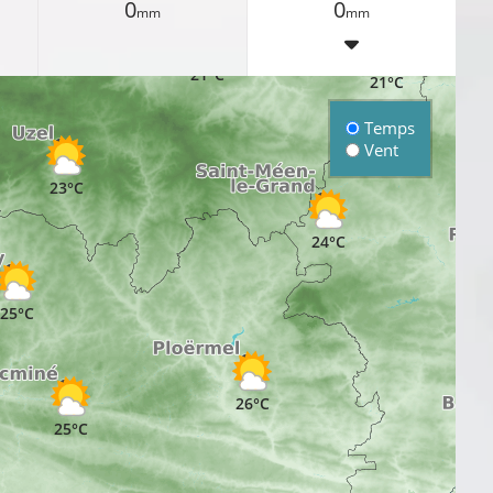
0
0
mm
mm
22°C
21°C
21°C
Temps
Vent
23°C
24°C
25°C
26°C
25°C