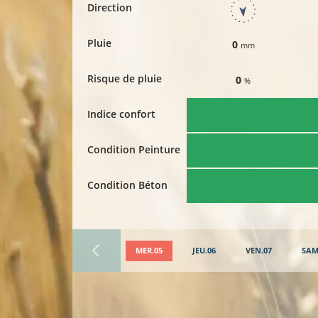
Direction
Pluie
0
mm
Risque de pluie
0
%
Indice confort
Condition Peinture
Condition Béton
MER.05
JEU.06
VEN.07
SAM