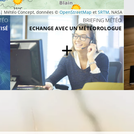
21°C
|
Météo Concept, données ©
OpenStreetMap
et
SRTM
, NASA
22°C
TÉO
BRIEFING MÉTÉO
ISÉ
ECHANGE AVEC UN MÉTÉOROLOGUE
20°C
24°C
20°C
24°
20°C