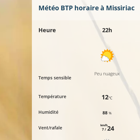
Météo BTP horaire à
Missiriac
Heure
22h
Peu nuageux
Temps sensible
12
Température
°C
Humidité
88
%
km/h
24
Vent/rafale
7 /