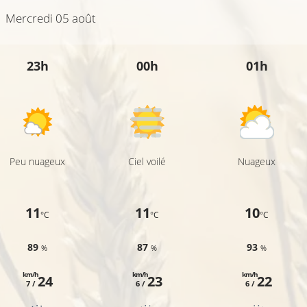
Mercredi 05 août
23h
00h
01h
Peu nuageux
Ciel voilé
Nuageux
11
11
10
°C
°C
°C
89
87
93
%
%
%
km/h
km/h
km/h
24
23
22
7 /
6 /
6 /