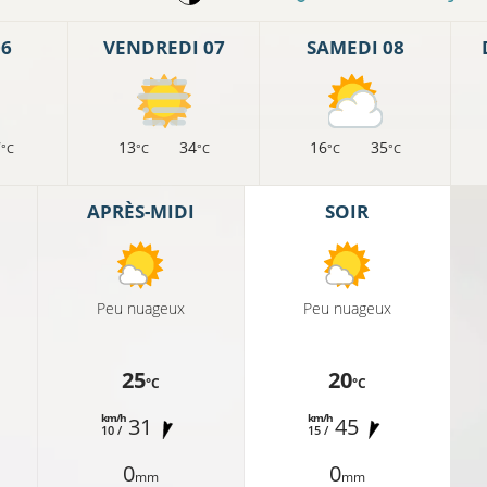
06
VENDREDI 07
SAMEDI 08
7
13
34
16
35
°C
°C
°C
°C
°C
APRÈS-MIDI
SOIR
Peu nuageux
Peu nuageux
17°C
25
20
°C
°C
km/h
km/h
31
45
10 /
15 /
C
16°C
0
0
mm
mm
16°C