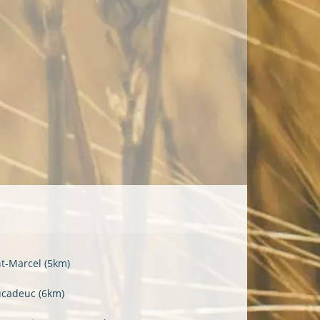
nt-Marcel
(5km)
ucadeuc
(6km)