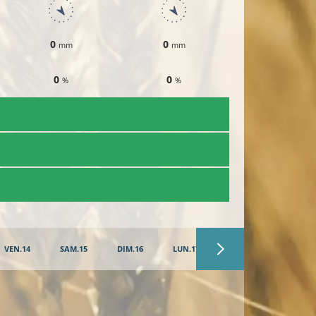
0
0
0
mm
mm
mm
0
0
0
%
%
%
VEN.14
SAM.15
DIM.16
LUN.17
MAR.18