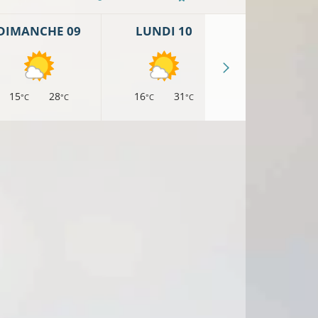
DIMANCHE 09
LUNDI 10
MARDI 11
15
28
16
31
18
32
°C
°C
°C
°C
°C
°