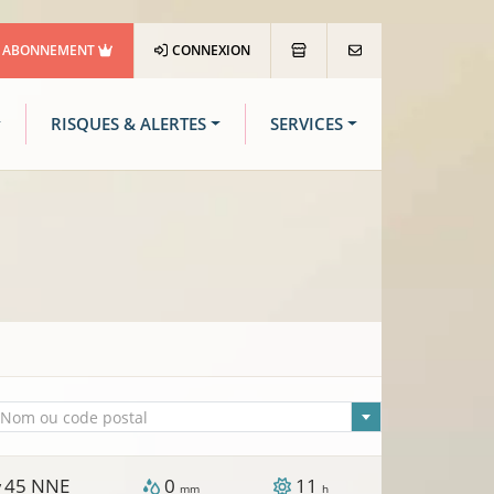
ABONNEMENT
CONNEXION
RISQUES & ALERTES
SERVICES
lle sélectionnée
Nom ou code postal
45
NNE
0
11
/
mm
h