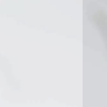
18°C
19°C