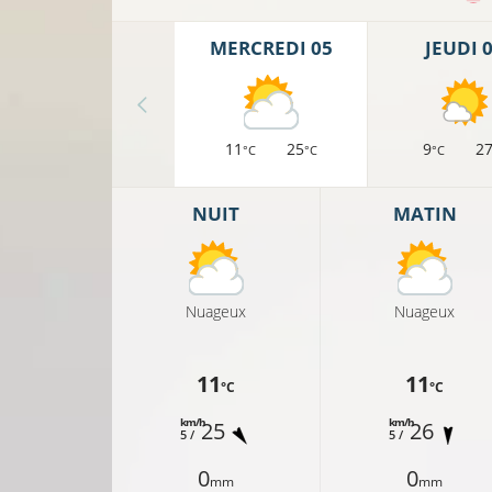
MERCREDI 05
JEUDI 
11
25
9
2
°C
°C
°C
NUIT
MATIN
16°C
Nuageux
Nuageux
11
11
°C
°C
16°C
17°C
km/h
km/h
25
26
5 /
5 /
16°
0
0
mm
mm