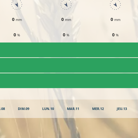
0
0
0
mm
mm
mm
0
0
0
%
%
%
.08
DIM.09
LUN.10
MAR.11
MER.12
JEU.13