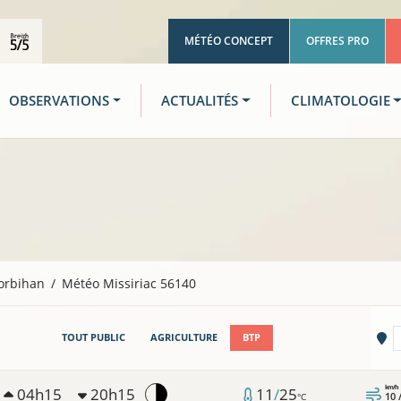
MÉTÉO CONCEPT
OFFRES PRO
OBSERVATIONS
ACTUALITÉS
CLIMATOLOGIE
orbihan
Météo Missiriac 56140
Vi
TOUT PUBLIC
AGRICULTURE
BTP
km/h
04h15
20h15
11
/
25
10 
°C