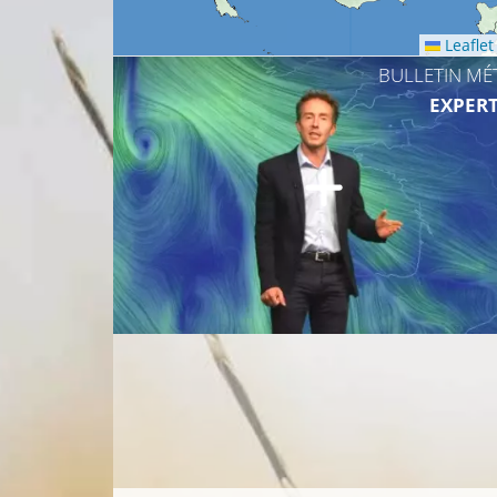
Leaflet
BULLETIN MÉ
EXPERT
20°C