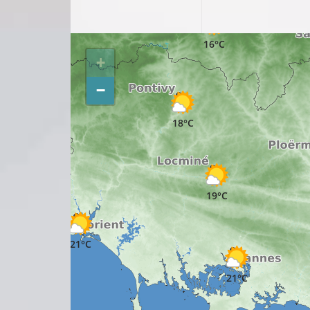
16°C
17°C
+
−
18°C
18°C
19°C
21°C
21°C