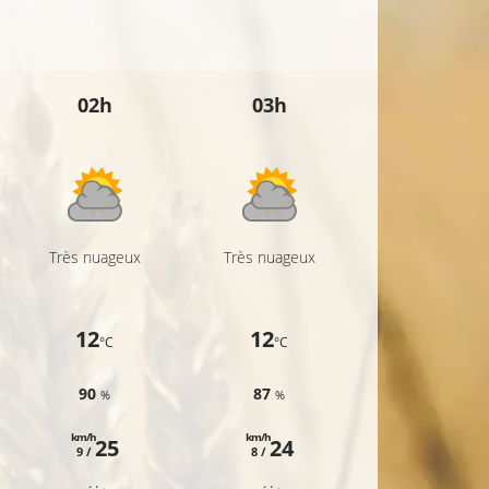
02h
03h
04h
Très nuageux
Très nuageux
Très nuageu
12
12
11
°C
°C
°C
90
87
91
%
%
%
km/h
km/h
km/h
25
24
23
9 /
8 /
7 /