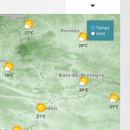
Temps
17°C
Vent
20°C
19°C
20°C
21°C
21°C