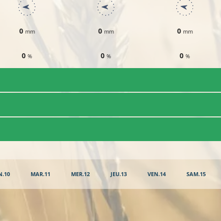
0
0
0
mm
mm
mm
0
0
0
%
%
%
N.10
MAR.11
MER.12
JEU.13
VEN.14
SAM.15