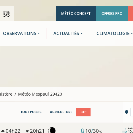
MÉTÉO CONCEPT
OFFRES PRO
OBSERVATIONS
ACTUALITÉS
CLIMATOLOGIE
nistère
Météo Mespaul 29420
Vi
TOUT PUBLIC
AGRICULTURE
BTP
km/h
04h22
20h21
10
/
30
10 
°C