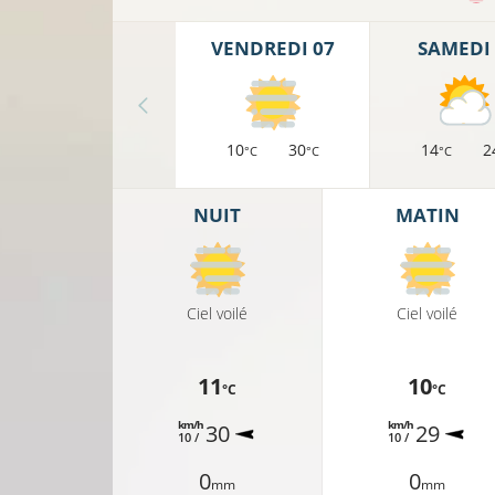
VENDREDI 07
SAMEDI 
10
30
14
2
°C
°C
°C
NUIT
MATIN
Ciel voilé
Ciel voilé
11
10
°C
°C
km/h
km/h
30
29
10 /
10 /
0
0
mm
mm