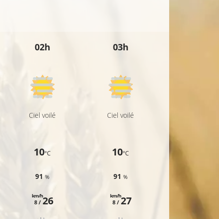
10°C
11°C
02h
03h
04h
10°C
13°C
Ciel voilé
Ciel voilé
Ciel voilé
13°C
10
10
10
°C
°C
°C
91
91
90
%
%
%
km/h
km/h
km/h
26
27
25
8 /
8 /
7 /