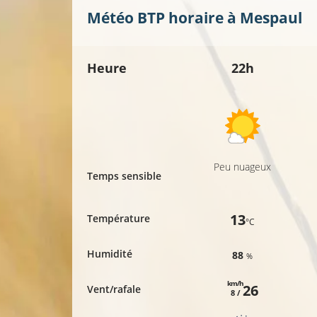
Météo BTP horaire à
Mespaul
Heure
22h
Peu nuageux
Temps sensible
13
Température
°C
Humidité
88
%
km/h
26
Vent/rafale
8 /