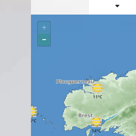
+
−
11°C
16°C
14°C