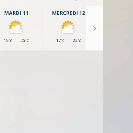
MARDI 11
MERCREDI 12
JEUDI 13
18
25
17
23
16
22
°C
°C
°C
°C
°C
°