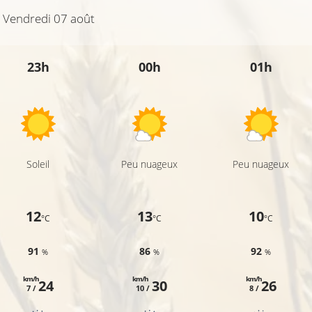
Vendredi 07 août
23h
00h
01h
15°C
Soleil
Peu nuageux
Peu nuageux
12
13
10
°C
°C
°C
91
86
92
%
%
%
km/h
km/h
km/h
24
30
26
7 /
10 /
8 /