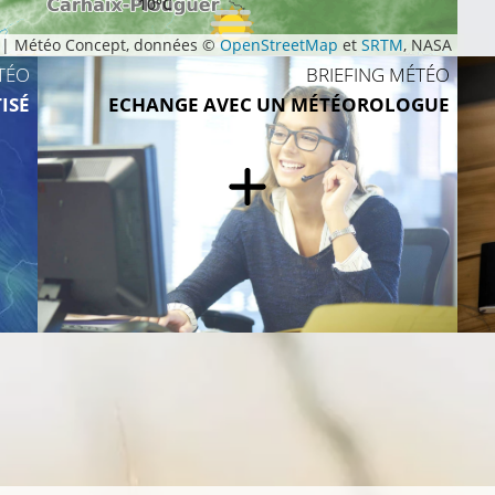
10°C
|
Météo Concept, données ©
OpenStreetMap
et
SRTM
, NASA
12°C
TÉO
BRIEFING MÉTÉO
11°C
ISÉ
ECHANGE AVEC UN MÉTÉOROLOGUE
8°C
12°C
10°C
16°C
13°C