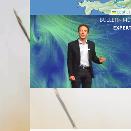
Leaflet
BULLETIN MÉ
EXPERT
12°C