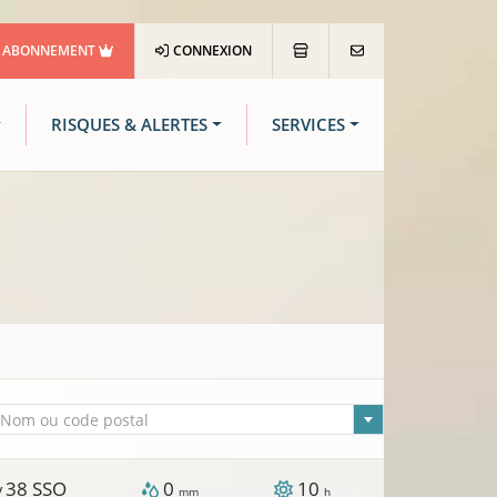
ABONNEMENT
CONNEXION
RISQUES & ALERTES
SERVICES
lle sélectionnée
Nom ou code postal
38
SSO
0
10
/
mm
h