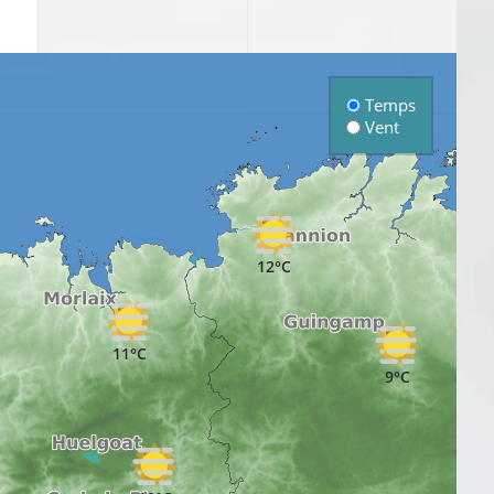
Temps
Vent
12°C
11°C
9°C