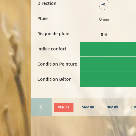
Direction
Pluie
0
mm
Risque de pluie
0
%
Indice confort
Condition Peinture
Condition Béton
VEN.07
SAM.08
DIM.09
LU