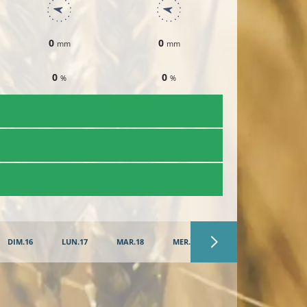
0
0
0
mm
mm
mm
0
0
0
%
%
%
DIM.16
LUN.17
MAR.18
MER.19
JEU.20