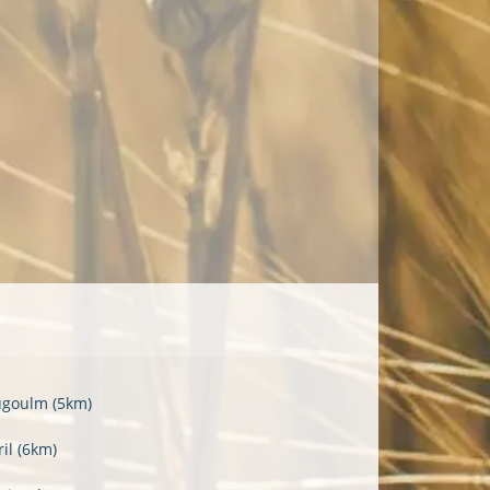
ugoulm
(5km)
ril
(6km)