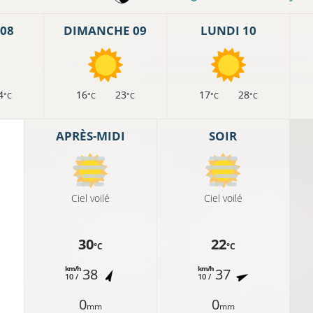
08
DIMANCHE 09
LUNDI 10
4
16
23
17
28
°C
°C
°C
°C
°C
APRÈS-MIDI
SOIR
Ciel voilé
Ciel voilé
30
22
°C
°C
km/h
km/h
38
37
10 /
10 /
0
0
mm
mm