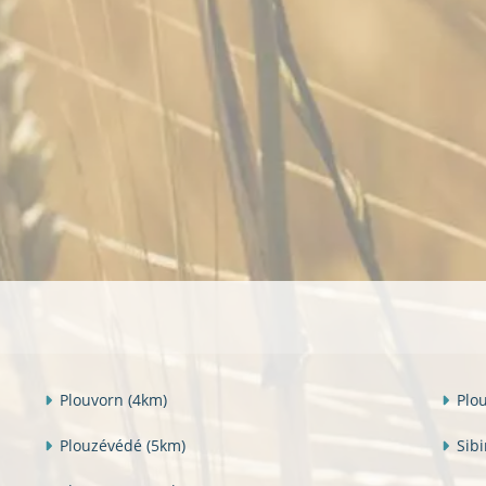
Plouvorn
(4km)
Plo
Plouzévédé
(5km)
Sibi