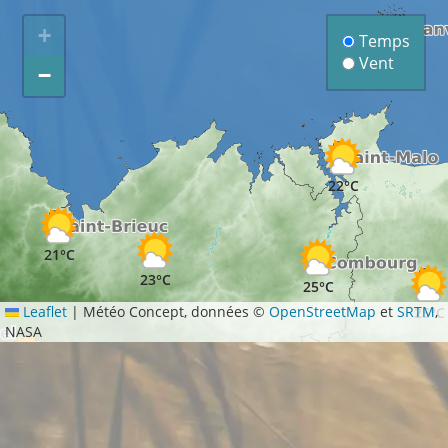
+
Temps
Vent
−
22°C
21°C
23°C
25°C
Leaflet
|
Météo Concept, données ©
OpenStreetMap
et
SRTM
,
25°C
NASA
25°C
27°C