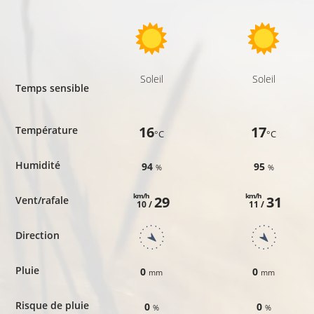
Soleil
Soleil
Temps sensible
16
17
Température
°C
°C
Humidité
94
95
%
%
km/h
km/h
29
31
Vent/rafale
10 /
11 /
Direction
Pluie
0
0
mm
mm
Risque de pluie
0
0
%
%