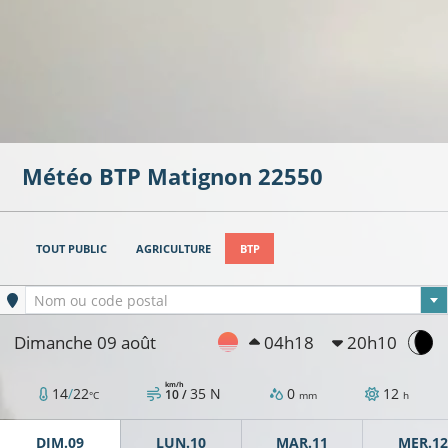
Météo BTP
Matignon
22550
TOUT PUBLIC
AGRICULTURE
BTP
Ville sélectionnée
Nom ou code postal
Dimanche 09 août
04h18
20h10
km/h
14
/
22
35
N
0
12
10 /
°C
mm
h
DIM.09
LUN.10
MAR.11
MER.12