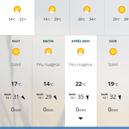
14
22
14
29
20
34
20
29
°C
°C
°C
°C
°C
°C
°C
NUIT
MATIN
APRÈS-MIDI
SOIR
Soleil
Peu nuageux
Peu nuageux
Soleil
17
14
22
19
°C
°C
°C
°C
km/h
km/h
km/h
km/h
31
29
35
32
10 /
10 /
10 /
10 /
0
0
0
0
mm
mm
mm
mm