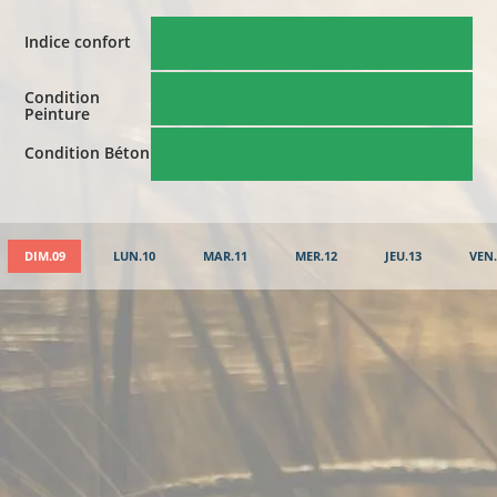
Indice confort
Condition
Peinture
Condition Béton
DIM.09
LUN.10
MAR.11
MER.12
JEU.13
VEN