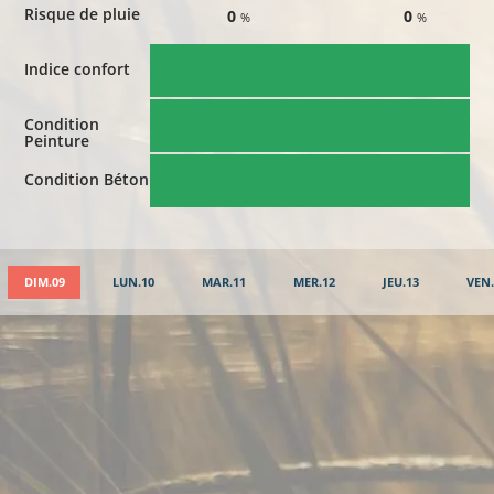
Risque de pluie
0
0
%
%
Indice confort
Condition
Peinture
Condition Béton
DIM.09
LUN.10
MAR.11
MER.12
JEU.13
VEN