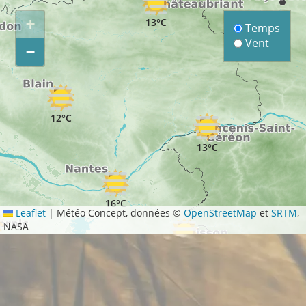
+
13°C
Temps
Vent
−
12°C
13°C
16°C
Leaflet
|
Météo Concept, données ©
OpenStreetMap
et
SRTM
,
NASA
C
16°C
14°C