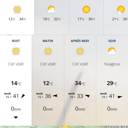
12
34
18
32
17
36
21
36
°C
°C
°C
°C
°C
°C
°C
C
11°C
12°C
NUIT
MATIN
APRÈS-MIDI
SOIR
Ciel voilé
Ciel voilé
Ciel voilé
Nuageux
13°C
14°C
14
12
34
29
°C
°C
°C
°C
km/h
km/h
km/h
km/h
41
36
33
41
15 /
15 /
10 /
10 /
0
0
0
0
mm
mm
mm
mm
12°C