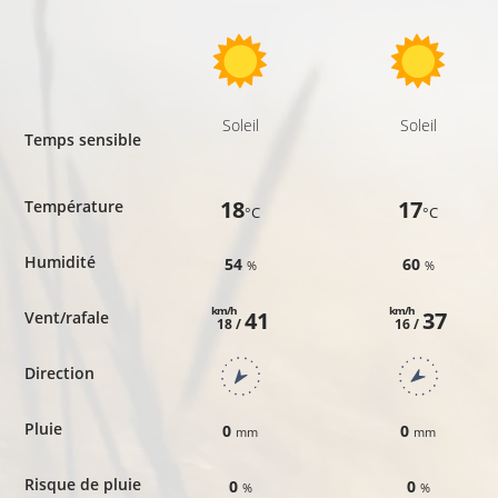
Soleil
Soleil
Temps sensible
18
17
Température
°C
°C
Humidité
54
60
%
%
km/h
km/h
41
37
Vent/rafale
18 /
16 /
Direction
Pluie
0
0
mm
mm
Risque de pluie
0
0
%
%