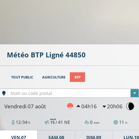
Météo BTP
Ligné
44850
TOUT PUBLIC
AGRICULTURE
BTP
Ville sélectionnée
Nom ou code postal
Vendredi 07 août
04h16
20h06
km/h
12
/
34
41
NE
0
11
15 /
°C
mm
h
13°C
VEN.07
SAM.08
DIM.09
LUN.10