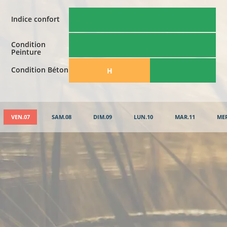
Indice confort
Condition
Peinture
Condition Béton
​H
VEN.07
SAM.08
DIM.09
LUN.10
MAR.11
MER