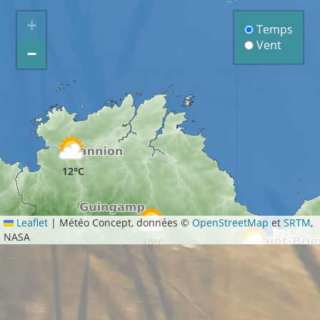
+
Temps
Vent
−
12°C
Leaflet
|
Météo Concept, données ©
OpenStreetMap
et
SRTM
,
NASA
10°C
13°C
1