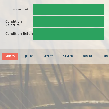
Indice confort
Condition
Peinture
Condition Béton
MER.05
JEU.06
VEN.07
SAM.08
DIM.09
LUN.