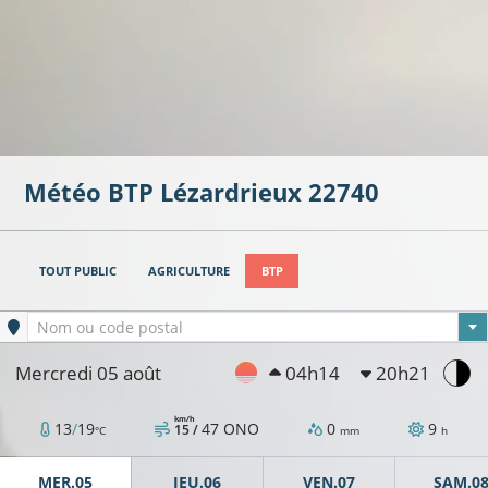
Météo BTP
Lézardrieux
22740
TOUT PUBLIC
AGRICULTURE
BTP
Ville sélectionnée
Nom ou code postal
Mercredi 05 août
04h14
20h21
km/h
13
/
19
47
ONO
0
9
15 /
°C
mm
h
MER.05
JEU.06
VEN.07
SAM.0