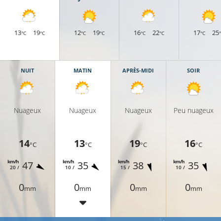
13
19
12
19
16
22
17
25
°C
°C
°C
°C
°C
°C
°C
NUIT
MATIN
APRÈS-MIDI
SOIR
Nuageux
Nuageux
Nuageux
Peu nuageux
14
13
19
16
°C
°C
°C
°C
km/h
km/h
km/h
km/h
47
35
38
35
20 /
10 /
15 /
10 /
0
0
0
0
mm
mm
mm
mm