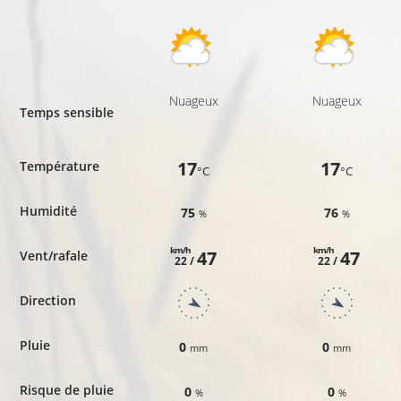
Nuageux
Nuageux
Temps sensible
17
17
Température
°C
°C
Humidité
75
76
%
%
km/h
km/h
47
47
Vent/rafale
22 /
22 /
Direction
Pluie
0
0
mm
mm
Risque de pluie
0
0
%
%