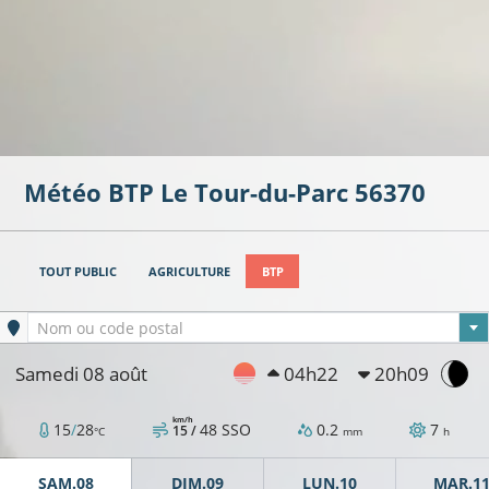
Météo BTP
Le Tour-du-Parc
56370
TOUT PUBLIC
AGRICULTURE
BTP
Ville sélectionnée
Nom ou code postal
Samedi 08 août
04h22
20h09
km/h
15
/
28
48
SSO
0.2
7
15 /
°C
mm
h
SAM.08
DIM.09
LUN.10
MAR.1