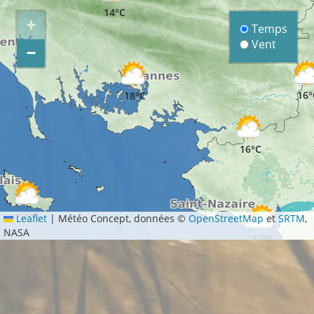
14°C
+
Temps
Vent
−
16°
18°C
16°C
18°C
Leaflet
|
Météo Concept, données ©
OpenStreetMap
et
SRTM
,
NASA
17°C
1