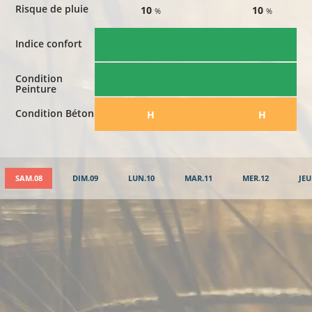
Risque de pluie
10
10
%
%
Indice confort
Condition
Peinture
Condition Béton
​H
​H
SAM.08
DIM.09
LUN.10
MAR.11
MER.12
JEU