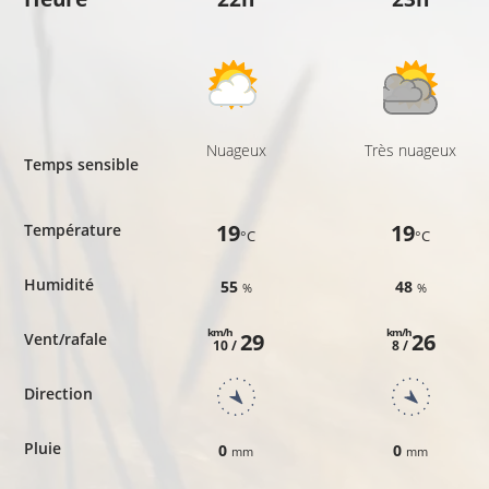
Nuageux
Très nuageux
Temps sensible
19
19
Température
°C
°C
Humidité
55
48
%
%
km/h
km/h
29
26
Vent/rafale
10 /
8 /
Direction
Pluie
0
0
mm
mm