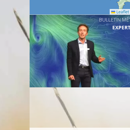
Leaflet
BULLETIN MÉ
EXPERT
12°C