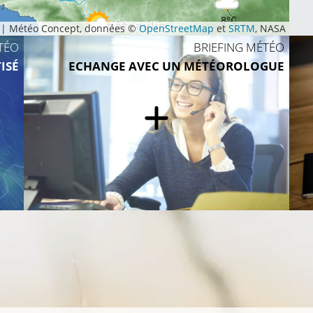
8°C
|
Météo Concept, données ©
OpenStreetMap
et
SRTM
, NASA
8°C
TÉO
BRIEFING MÉTÉO
ISÉ
ECHANGE AVEC UN MÉTÉOROLOGUE
8°C
9°C
14°C
12°C