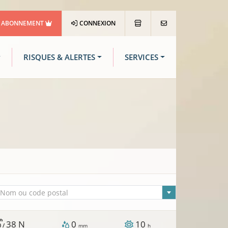
ABONNEMENT
CONNEXION
RISQUES & ALERTES
SERVICES
lle sélectionnée
Nom ou code postal
/h
38
N
0
10
0 /
mm
h