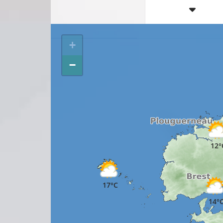
+
−
12°
17°C
14°