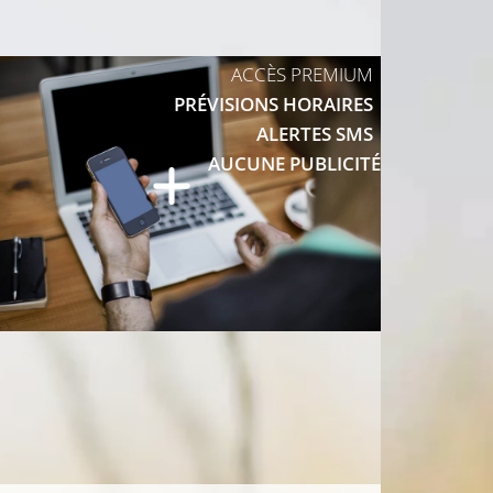
9°C
ACCÈS PREMIUM
11°C
PRÉVISIONS HORAIRES
ALERTES SMS
9°C
AUCUNE PUBLICITÉ
9°C
8°C
11°C
12°C
12°C