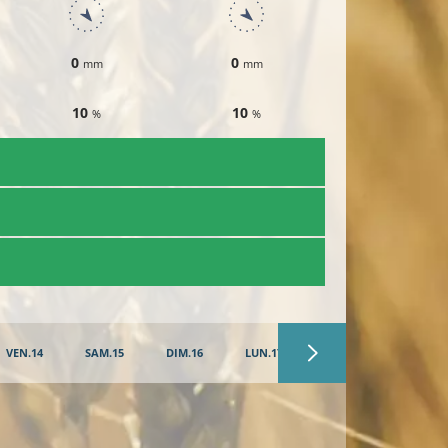
0
0
0
mm
mm
mm
10
10
10
%
%
%
VEN.14
SAM.15
DIM.16
LUN.17
MAR.18