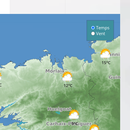
Temps
Vent
15°C
C
12°C
C
9°C