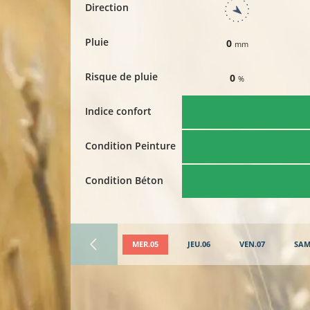
Direction
Pluie
0
mm
Risque de pluie
0
%
Indice confort
Condition Peinture
Condition Béton
MER.05
JEU.06
VEN.07
SAM