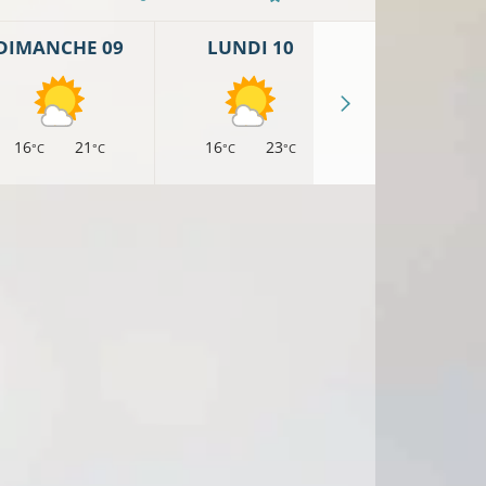
DIMANCHE 09
LUNDI 10
MARDI 11
16
21
16
23
17
23
°C
°C
°C
°C
°C
°