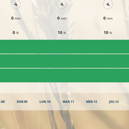
0
0
0
mm
mm
mm
0
10
10
%
%
%
.08
DIM.09
LUN.10
MAR.11
MER.12
JEU.13