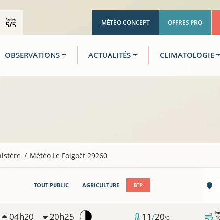
MÉTÉO CONCEPT
OFFRES PRO
OBSERVATIONS
ACTUALITÉS
CLIMATOLOGIE
nistère
Météo Le Folgoët 29260
Vi
TOUT PUBLIC
AGRICULTURE
BTP
km
04h20
20h25
11
/
20
1
°C