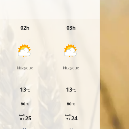
12°C
02h
03h
04h
10°C
10°C
Nuageux
Nuageux
Nuageux
13
13
11
°C
°C
°C
80
80
80
%
%
%
km/h
km/h
km/h
25
24
24
8 /
7 /
6 /