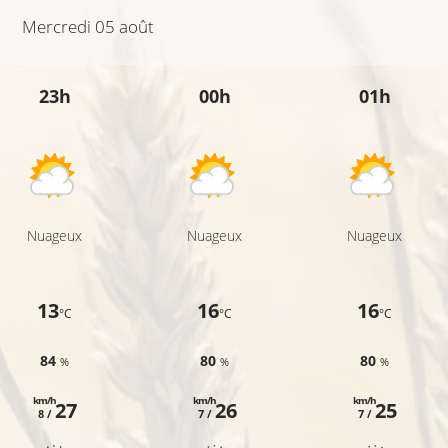
Mercredi 05 août
23h
00h
01h
Nuageux
Nuageux
Nuageux
13
16
16
°C
°C
°C
84
80
80
%
%
%
km/h
km/h
km/h
27
26
25
8 /
7 /
7 /