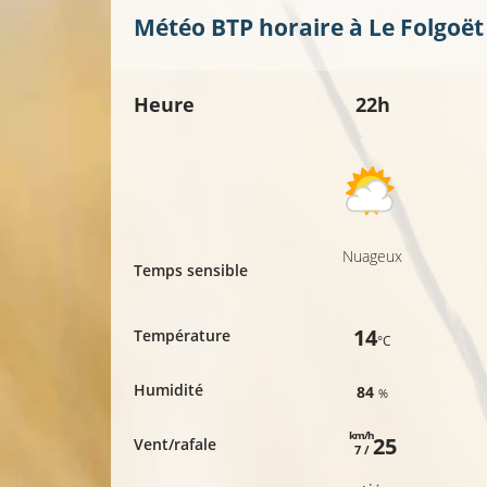
Météo BTP horaire à
Le Folgoët
Heure
22h
Nuageux
Temps sensible
14
Température
°C
Humidité
84
%
km/h
25
Vent/rafale
7 /