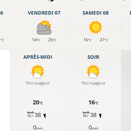
06
VENDREDI 07
SAMEDI 08
1
14
25
16
27
°C
°C
°C
°C
°C
APRÈS-MIDI
SOIR
Peu nuageux
Peu nuageux
20
16
°C
°C
km/h
km/h
38
38
15 /
10 /
0
0
mm
mm