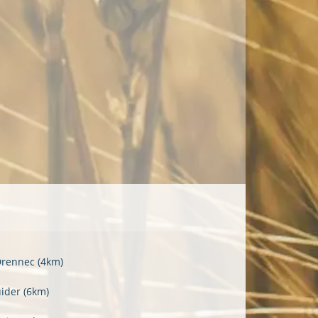
Drennec
(4km)
uider
(6km)