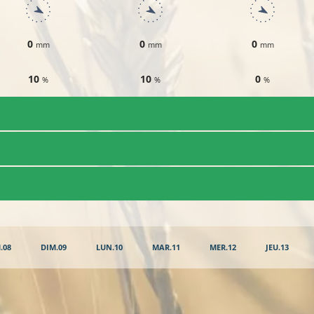
0
0
0
mm
mm
mm
10
10
0
%
%
%
.08
DIM.09
LUN.10
MAR.11
MER.12
JEU.13