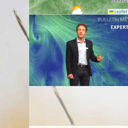
Leaflet
BULLETIN MÉ
10°C
EXPERT
11°C
15°C
14°C