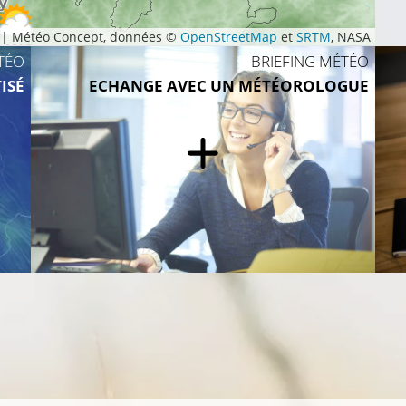
|
Météo Concept, données ©
OpenStreetMap
et
SRTM
, NASA
10°C
TÉO
BRIEFING MÉTÉO
ISÉ
ECHANGE AVEC UN MÉTÉOROLOGUE
11°C
9°C
11°C
13°C
11°C