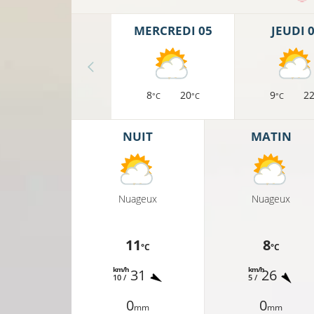
MERCREDI 05
JEUDI 
8
20
9
2
°C
°C
°C
NUIT
MATIN
Nuageux
Nuageux
11
8
°C
°C
km/h
km/h
31
26
10 /
5 /
0
0
mm
mm