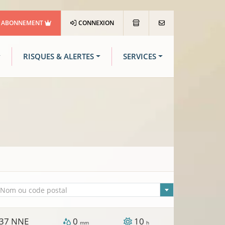
ABONNEMENT
CONNEXION
RISQUES & ALERTES
SERVICES
lle sélectionnée
Nom ou code postal
37
NNE
0
10
mm
h