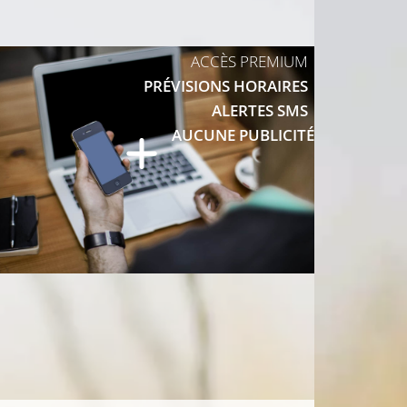
11°C
14°C
ACCÈS PREMIUM
PRÉVISIONS HORAIRES
ALERTES SMS
AUCUNE PUBLICITÉ
12°C
11°C
11°C
12°C