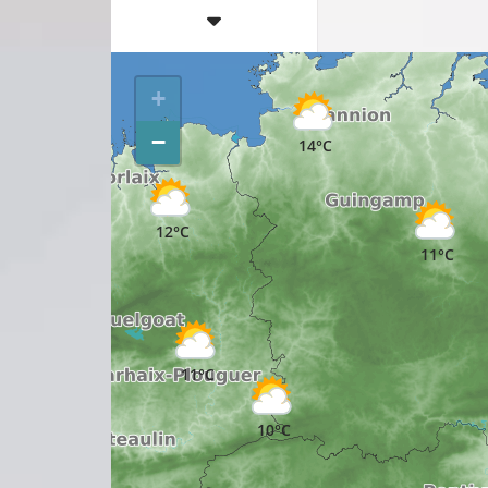
+
−
14°C
12°C
11°C
11°C
10°C
11°C