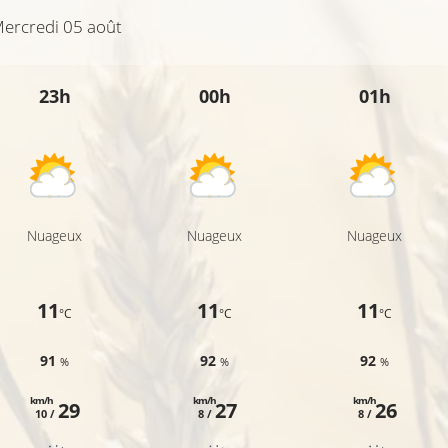
ercredi 05 août
11°C
23h
00h
01h
12°C
12°
Nuageux
Nuageux
Nuageux
11
11
11
°C
°C
°C
91
92
92
%
%
%
km/h
km/h
km/h
29
27
26
10 /
8 /
8 /