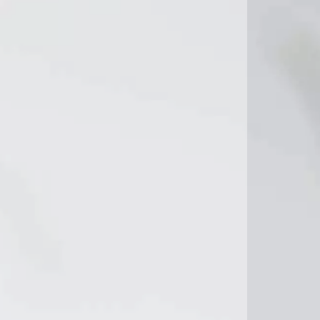
11°C
10°C