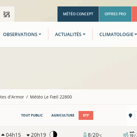
MÉTÉO CONCEPT
OFFRES PRO
OBSERVATIONS
ACTUALITÉS
CLIMATOLOGIE
tes d'Armor
Météo Le Fœil 22800
Vi
TOUT PUBLIC
AGRICULTURE
BTP
km/h
04h15
20h19
8
/
20
10 /
°C