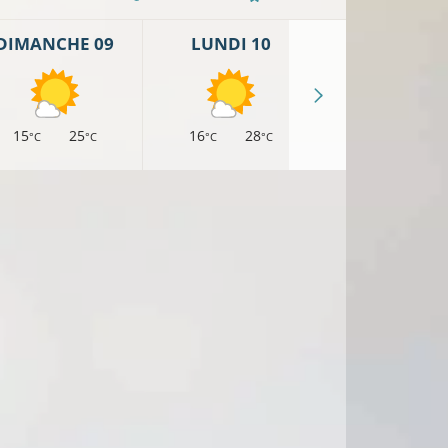
DIMANCHE 09
LUNDI 10
MARDI 11
15
25
16
28
17
29
°C
°C
°C
°C
°C
°