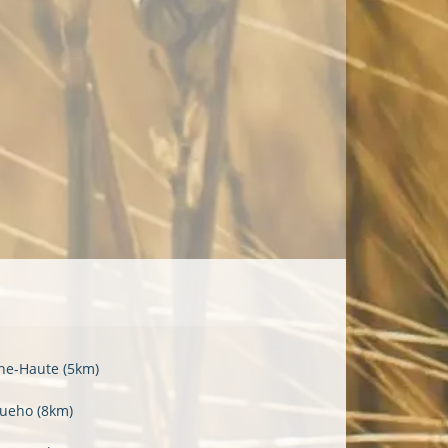
ine-Haute
(5km)
queho
(8km)