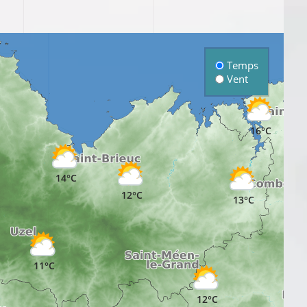
Temps
Vent
16°C
14°C
12°C
13°C
11°C
12°C