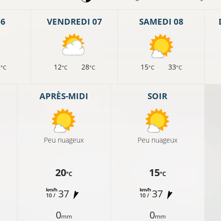
06
VENDREDI 07
SAMEDI 08
2
12
28
15
33
°C
°C
°C
°C
°C
APRÈS-MIDI
SOIR
Peu nuageux
Peu nuageux
20
15
°C
°C
km/h
km/h
37
37
10 /
10 /
0
0
mm
mm