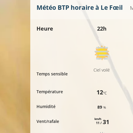
14°C
Météo BTP horaire à
Le Fœil
M
Heure
22h
Ciel voilé
Temps sensible
12
Température
°C
Humidité
89
%
km/h
31
Vent/rafale
11 /