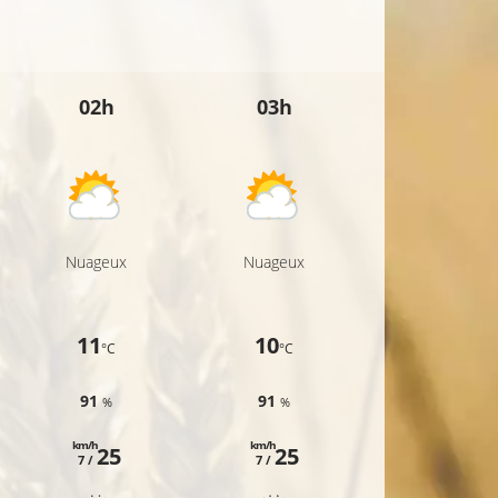
15°C
02h
03h
04h
13°C
C
Nuageux
Nuageux
Nuageux
11
10
9
°C
°C
°C
91
91
90
%
%
%
km/h
km/h
km/h
25
25
25
7 /
7 /
7 /