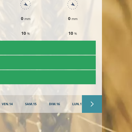
0
0
0
mm
mm
mm
10
10
10
%
%
%
​T
VEN.14
SAM.15
DIM.16
LUN.17
MAR.18