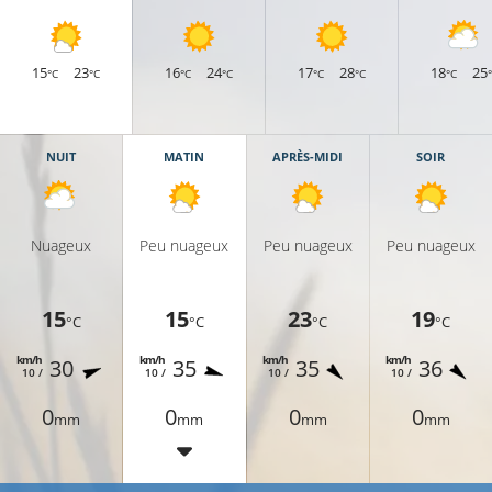
15
23
16
24
17
28
18
25
°C
°C
°C
°C
°C
°C
°C
NUIT
MATIN
APRÈS-MIDI
SOIR
Nuageux
Peu nuageux
Peu nuageux
Peu nuageux
15
15
23
19
°C
°C
°C
°C
km/h
km/h
km/h
km/h
30
35
35
36
10 /
10 /
10 /
10 /
0
0
0
0
mm
mm
mm
mm