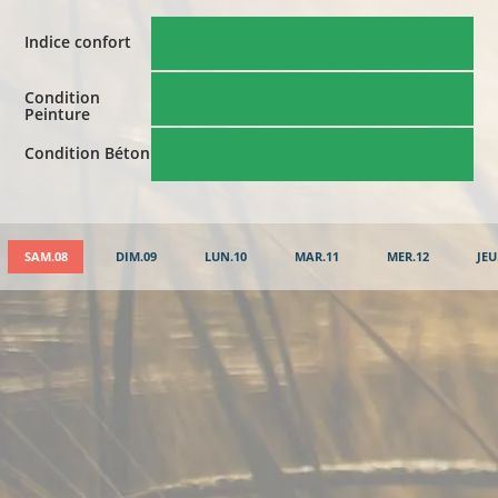
Indice confort
Condition
Peinture
Condition Béton
SAM.08
DIM.09
LUN.10
MAR.11
MER.12
JEU