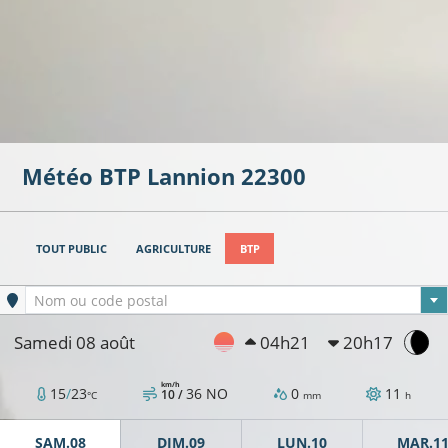
Météo BTP
Lannion
22300
TOUT PUBLIC
AGRICULTURE
BTP
Ville sélectionnée
Nom ou code postal
Samedi 08 août
04h21
20h17
km/h
15
/
23
36
NO
0
11
10 /
°C
mm
h
SAM.08
DIM.09
LUN.10
MAR.1