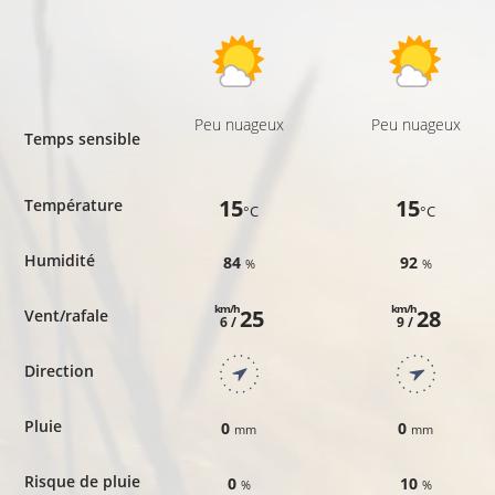
Peu nuageux
Peu nuageux
Temps sensible
15
15
Température
°C
°C
Humidité
84
92
%
%
km/h
km/h
25
28
Vent/rafale
6 /
9 /
Direction
Pluie
0
0
mm
mm
Risque de pluie
0
10
%
%