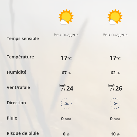
Peu nuageux
Peu nuageux
Temps sensible
17
17
Température
°C
°C
Humidité
67
62
%
%
km/h
km/h
24
26
Vent/rafale
7 /
7 /
Direction
Pluie
0
0
mm
mm
Risque de pluie
0
10
%
%