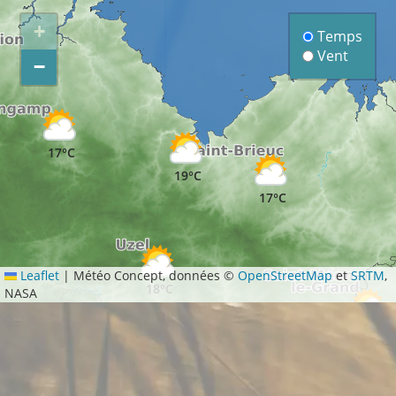
+
Temps
Vent
−
17°C
19°C
17°C
Leaflet
|
Météo Concept, données ©
OpenStreetMap
et
SRTM
,
18°C
NASA
20°C
17°C