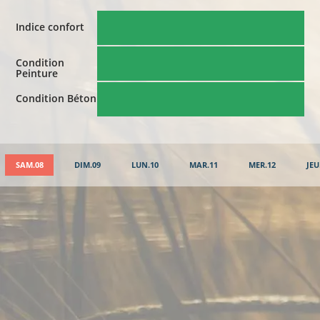
Indice confort
Condition
Peinture
Condition Béton
SAM.08
DIM.09
LUN.10
MAR.11
MER.12
JEU