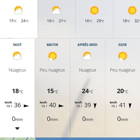
15
24
16
21
16
29
18
32
°C
°C
°C
°C
°C
°C
°C
NUIT
MATIN
APRÈS-MIDI
SOIR
Nuageux
Peu nuageux
Nuageux
Peu nuageux
18
15
24
20
°C
°C
°C
°C
km/h
km/h
km/h
km/h
36
40
39
41
10 /
15 /
15 /
15 /
0
0
0
0
mm
mm
mm
mm