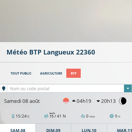
Météo BTP
Langueux
22360
TOUT PUBLIC
AGRICULTURE
BTP
Ville sélectionnée
Nom ou code postal
Samedi 08 août
04h19
20h13
km/h
15
/
24
41
N
0
9
15 /
°C
mm
h
SAM.08
DIM.09
LUN.10
MAR.1