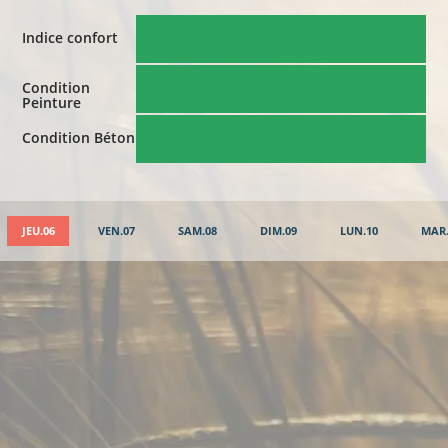
Indice confort
Condition
Peinture
Condition Béton
JEU.06
VEN.07
SAM.08
DIM.09
LUN.10
MAR