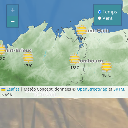
+
Temps
Vent
−
18°C
8°C
17°C
18°C
18°C
Leaflet
|
Météo Concept, données ©
OpenStreetMap
et
SRTM
,
NASA
19°C
22°C