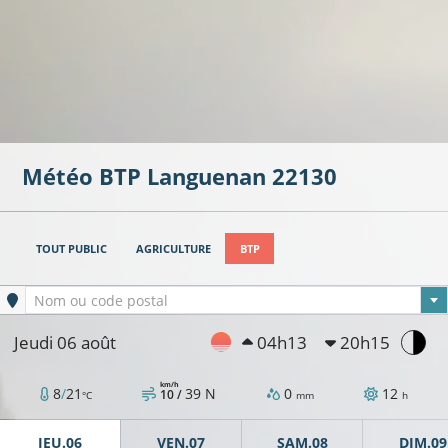
Météo BTP
Languenan
22130
TOUT PUBLIC
AGRICULTURE
BTP
Ville sélectionnée
Nom ou code postal
Jeudi 06 août
04h13
20h15
km/h
8
/
21
39
N
0
12
10 /
°C
mm
h
JEU.06
VEN.07
SAM.08
DIM.09