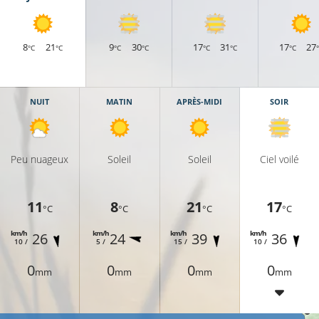
8
21
9
30
17
31
17
27
°C
°C
°C
°C
°C
°C
°C
NUIT
MATIN
APRÈS-MIDI
SOIR
Peu nuageux
Soleil
Soleil
Ciel voilé
11
8
21
17
°C
°C
°C
°C
km/h
km/h
km/h
km/h
26
24
39
36
10 /
5 /
15 /
10 /
0
0
0
0
mm
mm
mm
mm