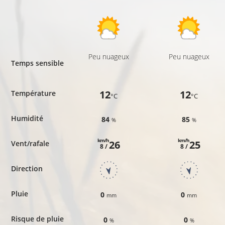
Peu nuageux
Peu nuageux
Temps sensible
12
12
Température
°C
°C
Humidité
84
85
%
%
km/h
km/h
26
25
Vent/rafale
8 /
8 /
Direction
Pluie
0
0
mm
mm
Risque de pluie
0
0
%
%