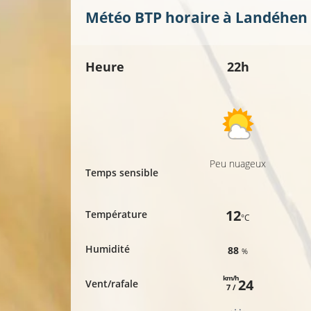
23°C
Météo BTP horaire à
Landéhen
Heure
22h
Peu nuageux
Temps sensible
12
Température
°C
Humidité
88
%
km/h
24
Vent/rafale
7 /