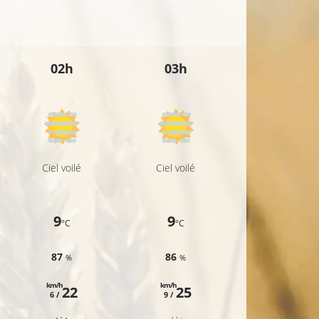
02h
03h
04h
30°C
Ciel voilé
Ciel voilé
Ciel voilé
9
9
9
°C
°C
°C
87
86
86
%
%
%
km/h
km/h
km/h
22
25
23
6 /
9 /
7 /