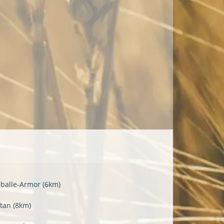
balle-Armor
(6km)
stan
(8km)