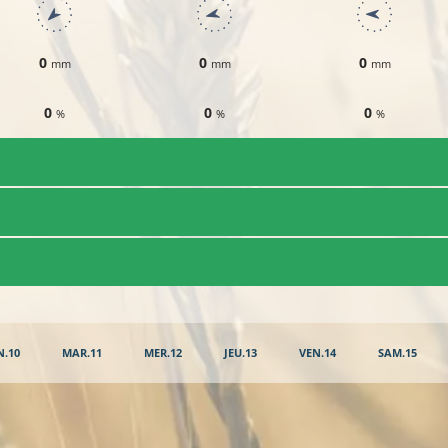
0
0
0
mm
mm
mm
0
0
0
%
%
%
N.10
MAR.11
MER.12
JEU.13
VEN.14
SAM.15