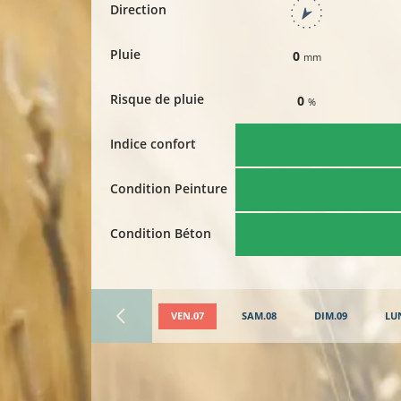
Direction
Pluie
0
mm
Risque de pluie
0
%
Indice confort
Condition Peinture
Condition Béton
VEN.07
SAM.08
DIM.09
LU