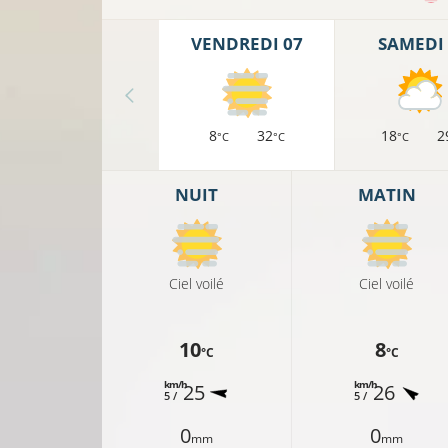
VENDREDI 07
SAMEDI 
8
32
18
2
°C
°C
°C
NUIT
MATIN
Ciel voilé
Ciel voilé
10
8
°C
°C
km/h
km/h
25
26
5 /
5 /
0
0
mm
mm