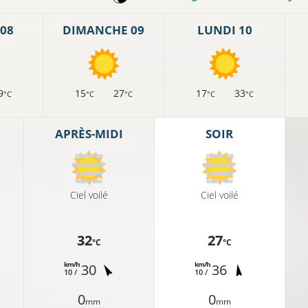
08
DIMANCHE 09
LUNDI 10
9
15
27
17
33
°C
°C
°C
°C
°C
APRÈS-MIDI
SOIR
Ciel voilé
Ciel voilé
32
27
°C
°C
km/h
km/h
30
36
10 /
10 /
0
0
mm
mm