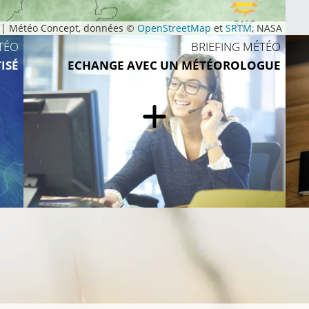
31°C
|
Météo Concept, données ©
OpenStreetMap
et
SRTM
, NASA
TÉO
BRIEFING MÉTÉO
ISÉ
ECHANGE AVEC UN MÉTÉOROLOGUE
28°C
29°C
28°C
26°C
28°C