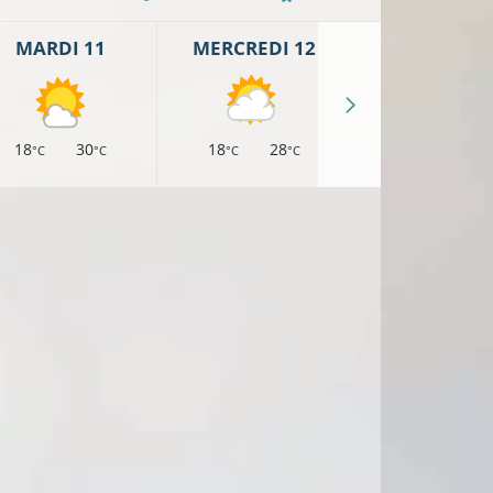
MARDI 11
MERCREDI 12
JEUDI 13
18
30
18
28
17
26
°C
°C
°C
°C
°C
°