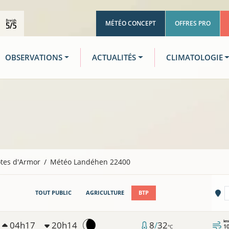
MÉTÉO CONCEPT
OFFRES PRO
OBSERVATIONS
ACTUALITÉS
CLIMATOLOGIE
tes d'Armor
Météo Landéhen 22400
Vi
TOUT PUBLIC
AGRICULTURE
BTP
km
04h17
20h14
8
/
32
1
°C