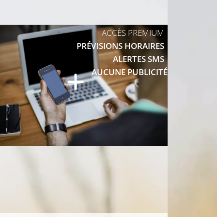
29°C
ACCÈS PREMIUM
PRÉVISIONS HORAIRES
ALERTES SMS
AUCUNE PUBLICITÉ
29°C
30°C