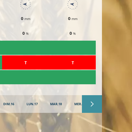
0
0
0
mm
mm
mm
0
0
0
%
%
%
​T
​T
​T
DIM.16
LUN.17
MAR.18
MER.19
JEU.20