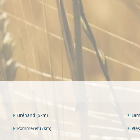
Bréhand
(5km)
Lam
Pommeret
(7km)
Ple