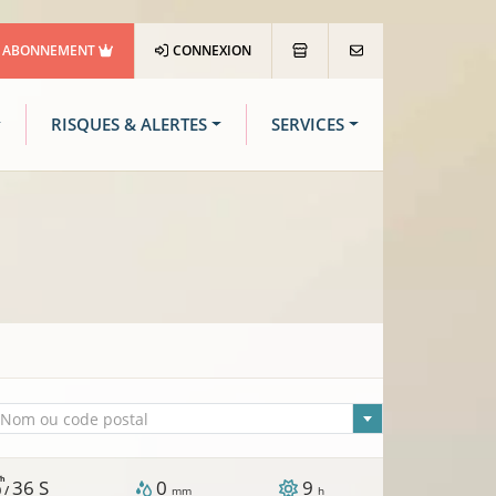
ABONNEMENT
CONNEXION
RISQUES & ALERTES
SERVICES
lle sélectionnée
Nom ou code postal
/h
36
S
0
9
0 /
mm
h