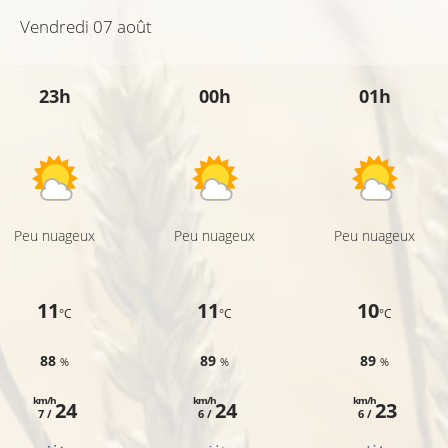
Vendredi 07 août
25°C
31°C
23h
00h
01h
26°C
27°C
Peu nuageux
Peu nuageux
Peu nuageux
11
11
10
°C
°C
°C
88
89
89
%
%
%
km/h
km/h
km/h
24
24
23
7 /
6 /
6 /