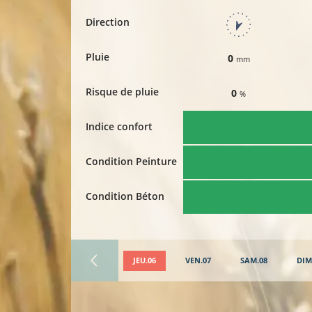
Direction
Pluie
0
mm
Risque de pluie
0
%
Indice confort
Condition Peinture
Condition Béton
JEU.06
VEN.07
SAM.08
DIM