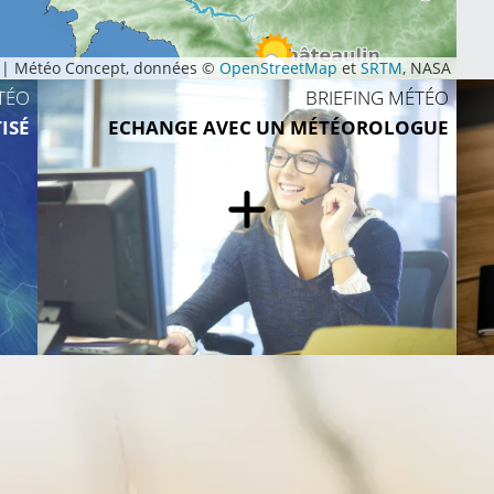
19°
|
Météo Concept, données ©
OpenStreetMap
et
SRTM
, NASA
20°C
TÉO
BRIEFING MÉTÉO
ISÉ
ECHANGE AVEC UN MÉTÉOROLOGUE
2
21°C
22°C
21°C