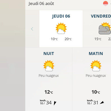
Jeudi 06 août
JEUDI 06
VENDREDI
10
20
15
2
°C
°C
°C
NUIT
MATIN
Peu nuageux
Peu nuageux
12
10
°C
°C
km/h
km/h
34
31
10 /
10 /