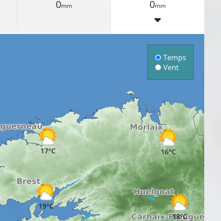
0
0
mm
mm
Temps
Vent
17°C
16°C
19°C
18°C