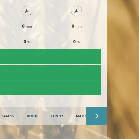
0
0
0
mm
mm
mm
0
0
10
%
%
%
SAM.15
DIM.16
LUN.17
MAR.18
MER.19