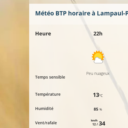
Météo BTP horaire à
Lampaul-
Heure
22h
Peu nuageux
Temps sensible
13
Température
°C
Humidité
85
%
km/h
34
Vent/rafale
12 /