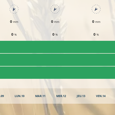
0
0
0
mm
mm
mm
0
0
0
%
%
%
.09
LUN.10
MAR.11
MER.12
JEU.13
VEN.14