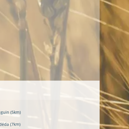
uguin
(5km)
déda
(7km)