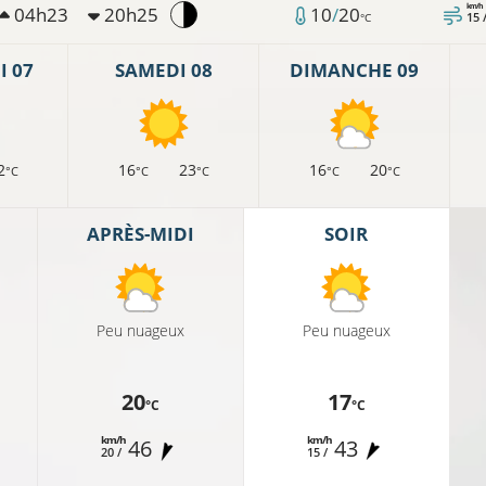
km/h
04h23
20h25
10
/
20
15 
°C
 07
SAMEDI 08
DIMANCHE 09
2
16
23
16
20
°C
°C
°C
°C
°C
APRÈS-MIDI
SOIR
Peu nuageux
Peu nuageux
20
17
°C
°C
km/h
km/h
46
43
20 /
15 /