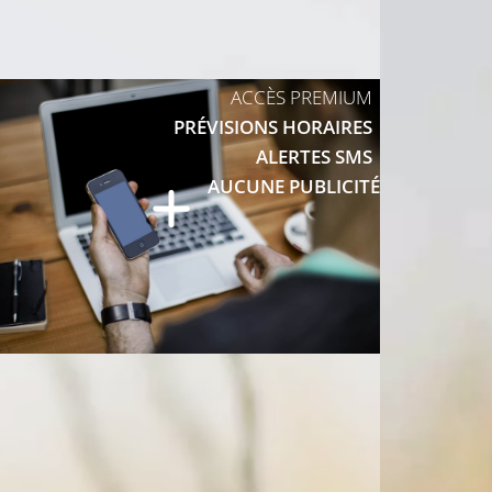
17°C
C
ACCÈS PREMIUM
PRÉVISIONS HORAIRES
ALERTES SMS
19°C
0°C
AUCUNE PUBLICITÉ
21°C
22°C
23°C
24°C