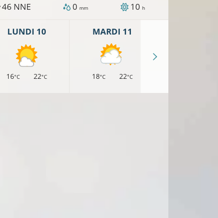
46
NNE
0
10
/
mm
h
LUNDI 10
MARDI 11
MERCREDI 
16
22
18
22
17
21
°C
°C
°C
°C
°C
°