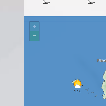
0
0
mm
mm
+
−
17°C