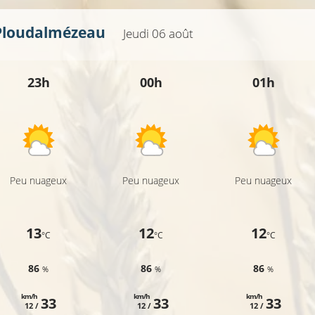
Ploudalmézeau
Jeudi 06 août
23h
00h
01h
Peu nuageux
Peu nuageux
Peu nuageux
13
12
12
°C
°C
°C
86
86
86
%
%
%
km/h
km/h
km/h
33
33
33
12 /
12 /
12 /