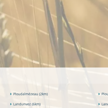
Ploudalmézeau
(2km)
Plo
Landunvez
(6km)
Lan