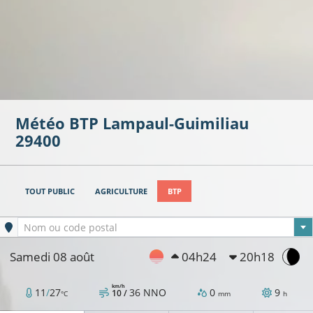
Météo BTP
Lampaul-Guimiliau
29400
TOUT PUBLIC
AGRICULTURE
BTP
Ville sélectionnée
Nom ou code postal
Samedi 08 août
04h24
20h18
km/h
11
/
27
36
NNO
0
9
10 /
°C
mm
h