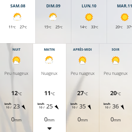
SAM.08
DIM.09
LUN.10
MAR.1
11
27
15
25
14
33
20
37
°C
°C
°C
°C
°C
°C
°C
NUIT
MATIN
APRÈS-MIDI
SOIR
Peu nuageux
Nuageux
Peu nuageux
Peu nuageux
12
11
27
20
°C
°C
°C
°C
km/h
km/h
km/h
km/h
23
25
35
36
10 /
10 /
10 /
10 /
0
0
0
0
mm
mm
mm
mm