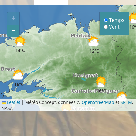
+
Temps
Vent
16
−
14°C
12°C
16°C
16°C
Leaflet
|
Météo Concept, données ©
OpenStreetMap
et
SRTM
,
13°C
NASA
13°C