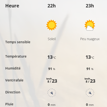
Heure
22h
23h
Soleil
Peu nuageux
Temps sensible
13
13
Température
°C
°C
Humidité
91
91
%
%
km/h
km/h
23
23
Vent/rafale
8 /
8 /
Direction
Pluie
0
0
mm
mm