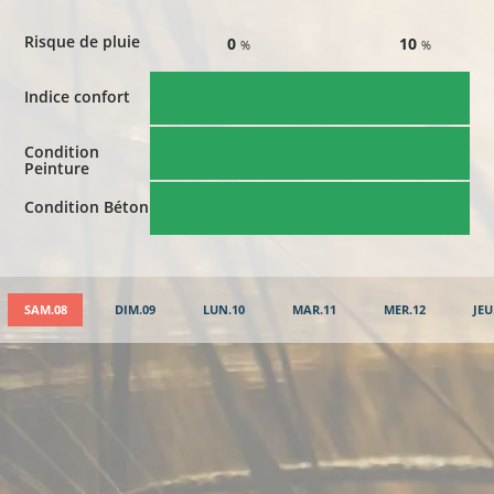
Risque de pluie
0
10
%
%
Indice confort
Condition
Peinture
Condition Béton
SAM.08
DIM.09
LUN.10
MAR.11
MER.12
JEU