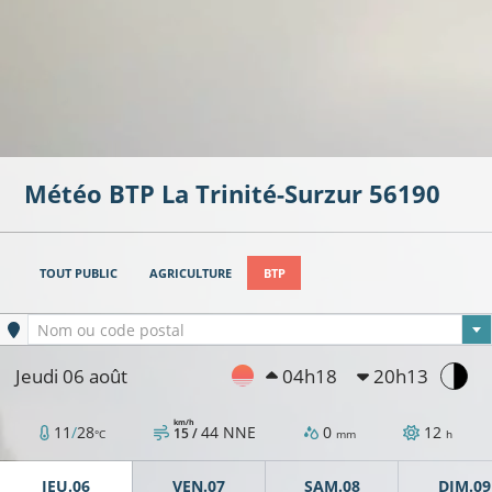
Météo BTP
La Trinité-Surzur
56190
TOUT PUBLIC
AGRICULTURE
BTP
Ville sélectionnée
Nom ou code postal
Jeudi 06 août
04h18
20h13
km/h
11
/
28
44
NNE
0
12
15 /
°C
mm
h
JEU.06
VEN.07
SAM.08
DIM.09