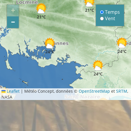
+
21°C
Temps
21°C
Vent
−
24°C
24°C
24°C
Leaflet
|
Météo Concept, données ©
OpenStreetMap
et
SRTM
,
NASA
21°C
24°C