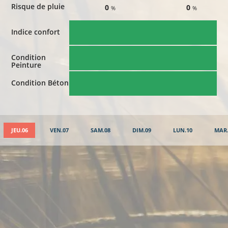
Risque de pluie
0
0
%
%
Indice confort
Condition
Peinture
Condition Béton
JEU.06
VEN.07
SAM.08
DIM.09
LUN.10
MAR