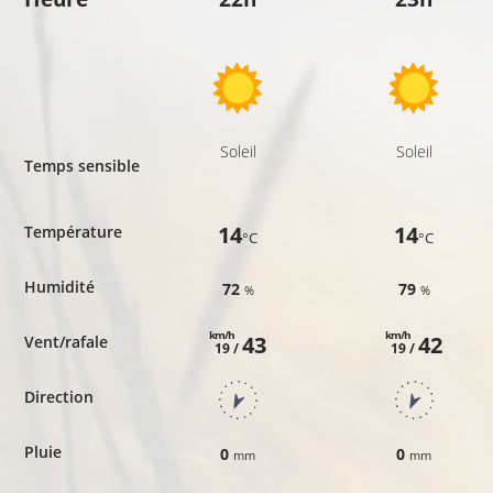
Soleil
Soleil
Temps sensible
14
14
Température
°C
°C
Humidité
72
79
%
%
km/h
km/h
43
42
Vent/rafale
19 /
19 /
Direction
Pluie
0
0
mm
mm