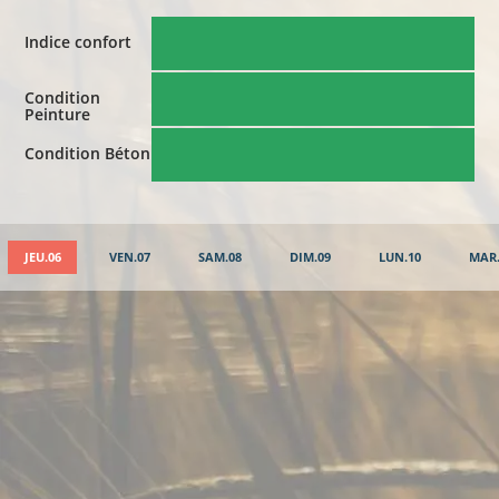
Indice confort
Condition
Peinture
Condition Béton
JEU.06
VEN.07
SAM.08
DIM.09
LUN.10
MAR