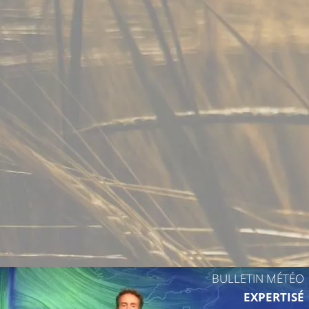
23°C
24°C
24°C
25°C
25°
24°C
27°C
25°C
25°C
BULLETIN MÉTÉO
26°C
EXPERTISÉ