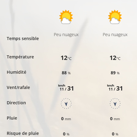
Peu nuageux
Peu nuageux
Temps sensible
12
12
Température
°C
°C
Humidité
88
89
%
%
km/h
km/h
31
31
Vent/rafale
11 /
11 /
Direction
Pluie
0
0
mm
mm
Risque de pluie
0
0
%
%