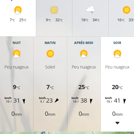
7
25
9
32
18
34
16
33
°C
°C
°C
°C
°C
°C
°C
NUIT
MATIN
APRÈS-MIDI
SOIR
Peu nuageux
Soleil
Peu nuageux
Peu nuageux
9
7
25
20
°C
°C
°C
°C
km/h
km/h
km/h
km/h
31
23
38
41
10 /
5 /
10 /
15 /
0
0
0
0
mm
mm
mm
mm
18°C