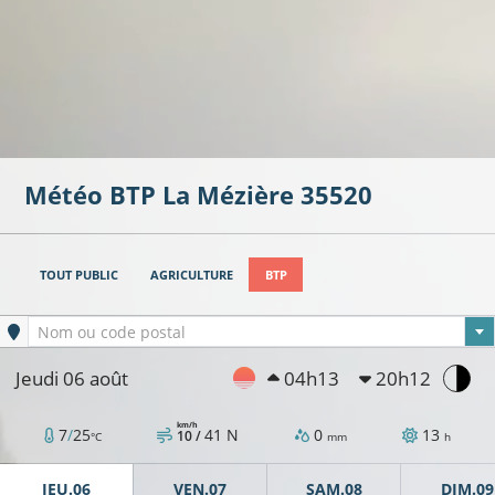
Météo BTP
La Mézière
35520
TOUT PUBLIC
AGRICULTURE
BTP
Ville sélectionnée
Nom ou code postal
Jeudi 06 août
04h13
20h12
km/h
7
/
25
41
N
0
13
10 /
°C
mm
h
JEU.06
VEN.07
SAM.08
DIM.09