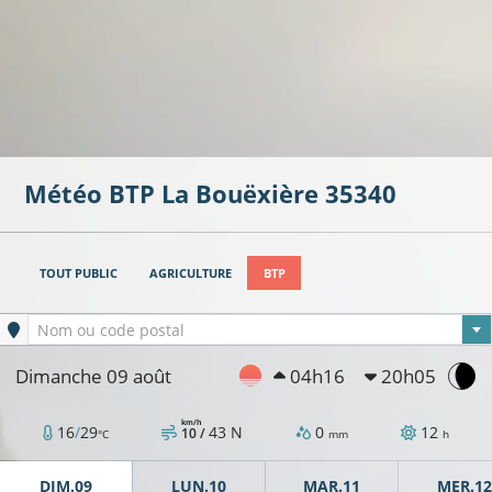
Météo BTP
La Bouëxière
35340
TOUT PUBLIC
AGRICULTURE
BTP
Ville sélectionnée
Nom ou code postal
Dimanche 09 août
04h16
20h05
km/h
16
/
29
43
N
0
12
10 /
°C
mm
h
DIM.09
LUN.10
MAR.11
MER.12