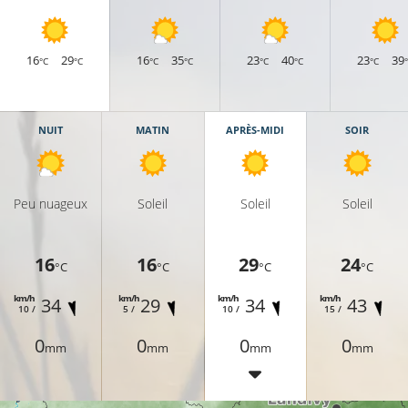
16
29
16
35
23
40
23
39
°C
°C
°C
°C
°C
°C
°C
NUIT
MATIN
APRÈS-MIDI
SOIR
Peu nuageux
Soleil
Soleil
Soleil
16
16
29
24
°C
°C
°C
°C
km/h
km/h
km/h
km/h
34
29
34
43
10 /
5 /
10 /
15 /
0
0
0
0
mm
mm
mm
mm
22°C