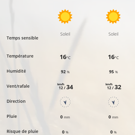
Soleil
Soleil
Temps sensible
16
16
Température
°C
°C
Humidité
92
95
%
%
km/h
km/h
34
32
Vent/rafale
12 /
12 /
Direction
Pluie
0
0
mm
mm
Risque de pluie
0
0
%
%