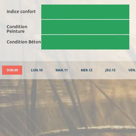
Indice confort
Condition
Peinture
Condition Béton
DIM.09
LUN.10
MAR.11
MER.12
JEU.13
VEN