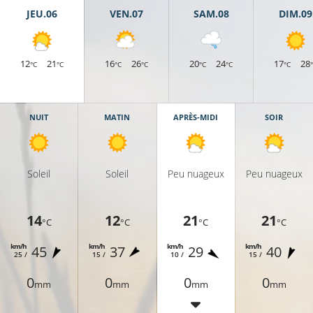
JEU.06
VEN.07
SAM.08
DIM.09
25°C
12
21
16
26
20
24
17
28
°C
°C
°C
°C
°C
°C
°C
26°C
NUIT
MATIN
APRÈS-MIDI
SOIR
27°C
Soleil
Soleil
Peu nuageux
Peu nuageux
27°C
14
12
21
21
°C
°C
°C
°C
km/h
km/h
km/h
km/h
45
37
29
40
25 /
15 /
10 /
15 /
27°C
0
0
0
0
mm
mm
mm
mm
28°C