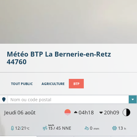
Météo BTP
La Bernerie-en-Retz
44760
TOUT PUBLIC
AGRICULTURE
BTP
21°C
Ville sélectionnée
Nom ou code postal
Jeudi 06 août
04h18
20h09
22°C
22°C
23°C
km/h
12
/
21
45
NNE
0
13
15 /
°C
mm
h