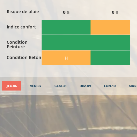
Risque de pluie
0
0
%
%
Indice confort
Condition
Peinture
Condition Béton
​H
JEU.06
VEN.07
SAM.08
DIM.09
LUN.10
MAR