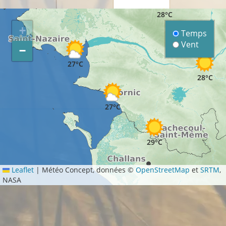
28°C
+
Temps
Vent
−
27°C
28°C
27°C
29°C
Leaflet
|
Météo Concept, données ©
OpenStreetMap
et
SRTM
,
NASA