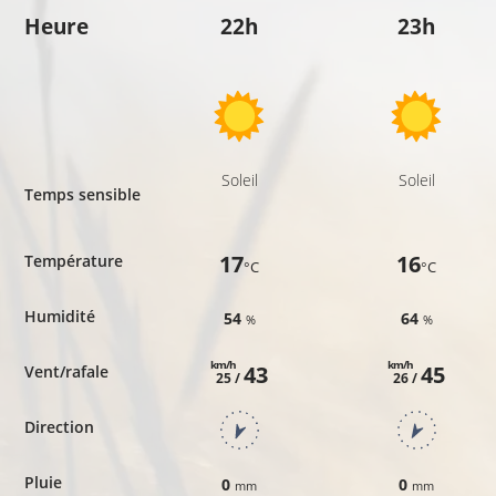
Heure
22h
23h
Soleil
Soleil
Temps sensible
17
16
Température
°C
°C
Humidité
54
64
%
%
km/h
km/h
43
45
Vent/rafale
25 /
26 /
Direction
Pluie
0
0
mm
mm