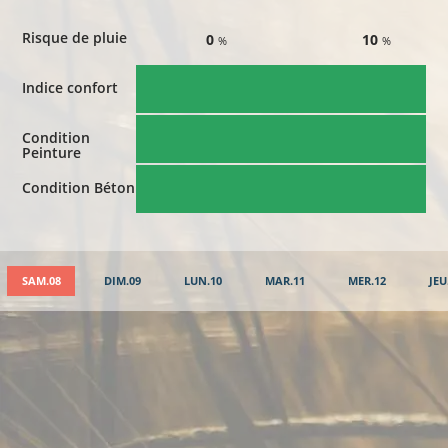
Risque de pluie
0
10
%
%
Indice confort
Condition
Peinture
Condition Béton
SAM.08
DIM.09
LUN.10
MAR.11
MER.12
JEU