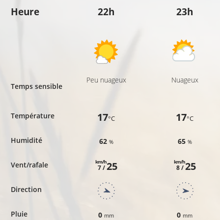
Heure
22h
23h
Peu nuageux
Nuageux
Temps sensible
17
17
Température
°C
°C
Humidité
62
65
%
%
km/h
km/h
25
25
Vent/rafale
7 /
8 /
Direction
Pluie
0
0
mm
mm