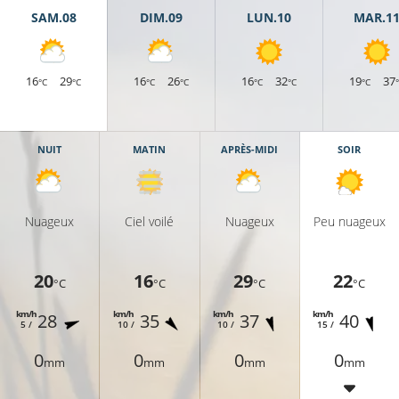
SAM.08
DIM.09
LUN.10
MAR.1
16
29
16
26
16
32
19
37
°C
°C
°C
°C
°C
°C
°C
NUIT
MATIN
APRÈS-MIDI
SOIR
Nuageux
Ciel voilé
Nuageux
Peu nuageux
20
16
29
22
°C
°C
°C
°C
km/h
km/h
km/h
km/h
28
35
37
40
5 /
10 /
10 /
15 /
0
0
0
0
mm
mm
mm
mm