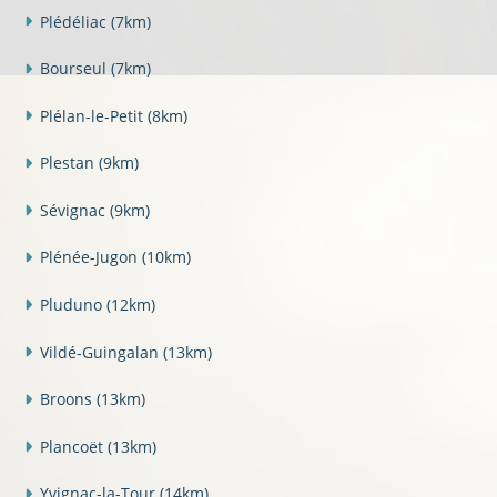
Plédéliac
(7km)
Bourseul
(7km)
Plélan-le-Petit
(8km)
Plestan
(9km)
Sévignac
(9km)
Plénée-Jugon
(10km)
Pluduno
(12km)
Vildé-Guingalan
(13km)
Broons
(13km)
Plancoët
(13km)
Yvignac-la-Tour
(14km)