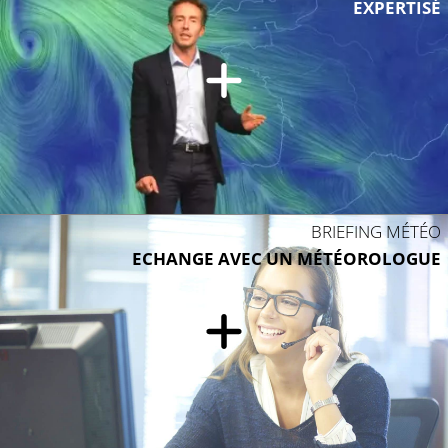
EXPERTISÉ
25°C
26°C
BRIEFING MÉTÉO
ECHANGE AVEC UN MÉTÉOROLOGUE