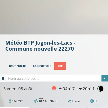
Météo BTP
Jugon-les-Lacs -
Commune nouvelle
22270
TOUT PUBLIC
AGRICULTURE
BTP
Ville sélectionnée
Nom ou code postal
Samedi 08 août
04h17
20h11
km/h
16
/
29
40
NNO
0
9
10 /
°C
mm
h