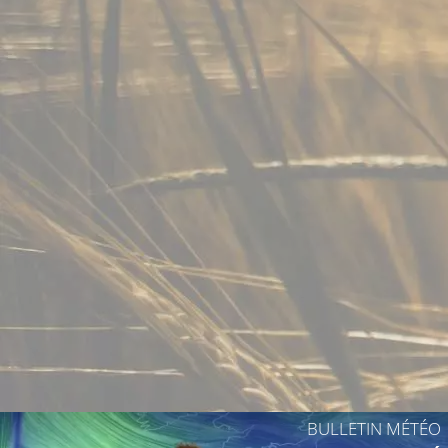
26°C
25°C
27°C
26°C
26°C
28°
25°C
BULLETIN MÉTÉO