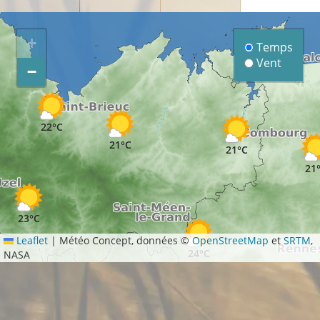
+
Temps
Vent
−
20°C
22°C
21°C
21°C
21
23°C
Leaflet
|
Météo Concept, données ©
OpenStreetMap
et
SRTM
,
24°C
NASA
°C