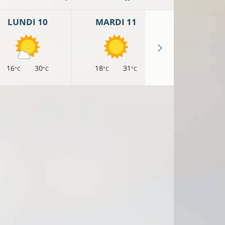
LUNDI 10
MARDI 11
MERCREDI 
16
30
18
31
17
29
°C
°C
°C
°C
°C
°