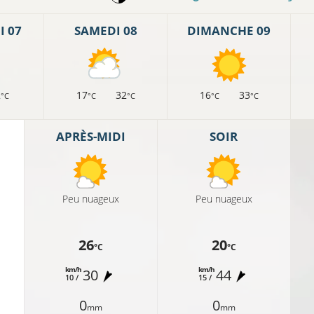
 07
SAMEDI 08
DIMANCHE 09
2
17
32
16
33
°C
°C
°C
°C
°C
APRÈS-MIDI
SOIR
Peu nuageux
Peu nuageux
26
20
9°C
°C
°C
km/h
km/h
30
44
10 /
15 /
°C
0
0
mm
mm
11°C