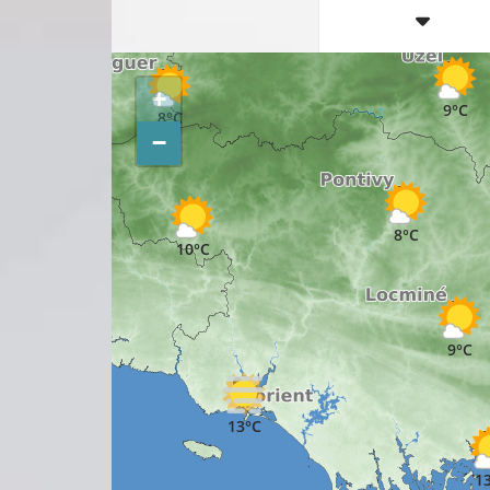
10°C
+
9°C
8°C
−
8°C
10°C
15°C
9°C
13°C
1