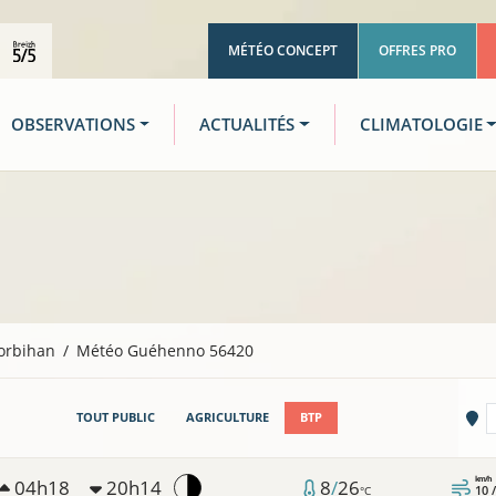
MÉTÉO CONCEPT
OFFRES PRO
OBSERVATIONS
ACTUALITÉS
CLIMATOLOGIE
orbihan
Météo Guéhenno 56420
Vi
TOUT PUBLIC
AGRICULTURE
BTP
km/h
04h18
20h14
8
/
26
10 
°C