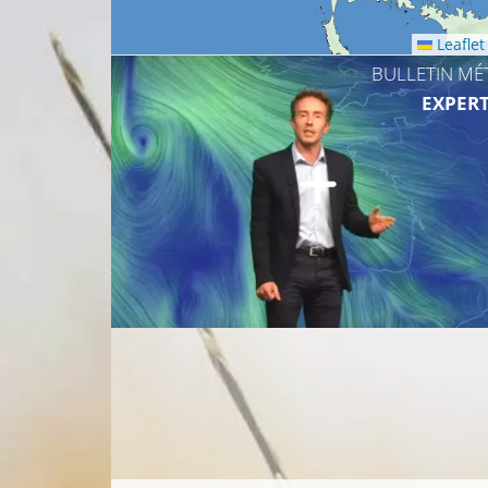
Leaflet
BULLETIN MÉ
EXPERT
14°C