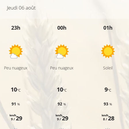
Jeudi 06 août
23h
00h
01h
Peu nuageux
Peu nuageux
Soleil
10
10
9
°C
°C
°C
91
92
93
%
%
%
km/h
km/h
km/h
29
29
28
9 /
9 /
8 /