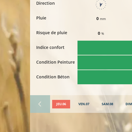
Direction
Pluie
0
mm
Risque de pluie
0
%
Indice confort
Condition Peinture
Condition Béton
JEU.06
VEN.07
SAM.08
DIM