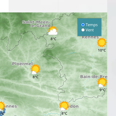
8°C
7°C
Temps
Vent
8°C
10°C
8°C
9°C
8°C
3°C