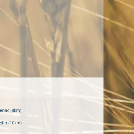
enac
(8km)
selin
(10km)