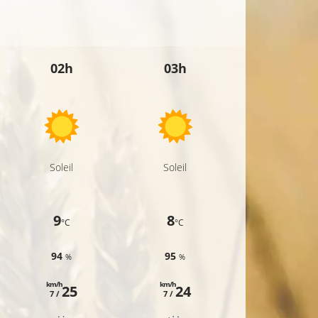
02h
03h
04h
Soleil
Soleil
Soleil
9
8
8
°C
°C
°C
94
95
96
%
%
%
km/h
km/h
km/h
25
24
23
7 /
7 /
6 /