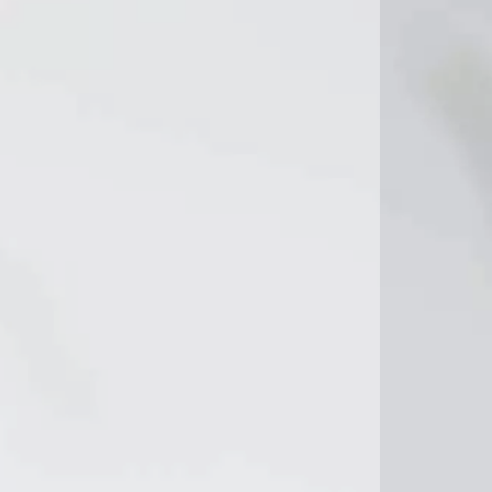
8°C
8°C
9°C