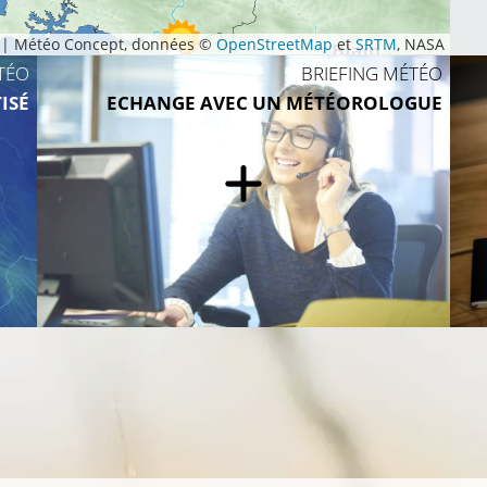
|
Météo Concept, données ©
OpenStreetMap
et
SRTM
, NASA
TÉO
BRIEFING MÉTÉO
10°C
ISÉ
ECHANGE AVEC UN MÉTÉOROLOGUE
8°C
9°C
12
10°C
10°C