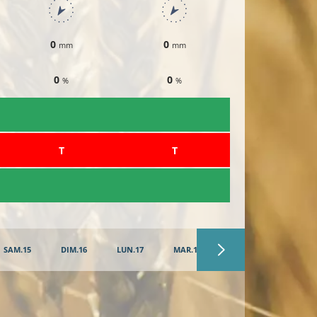
0
0
0
mm
mm
mm
0
0
0
%
%
%
​T
​T
​T
SAM.15
DIM.16
LUN.17
MAR.18
MER.19