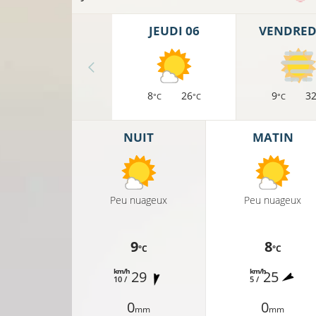
JEUDI 06
VENDREDI
8
26
9
3
°C
°C
°C
NUIT
MATIN
Peu nuageux
Peu nuageux
11°C
9
8
°C
°C
9°C
km/h
km/h
29
25
8°C
10 /
5 /
14
0
0
mm
mm