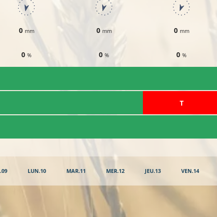
0
0
0
mm
mm
mm
0
0
0
%
%
%
​T
.09
LUN.10
MAR.11
MER.12
JEU.13
VEN.14