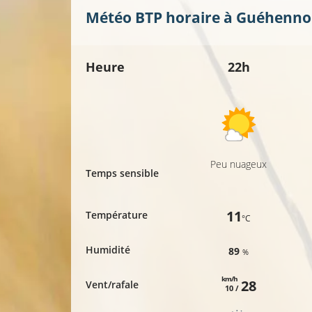
Météo BTP horaire à
Guéhenno
Heure
22h
Peu nuageux
Temps sensible
11
Température
°C
Humidité
89
%
km/h
28
Vent/rafale
10 /