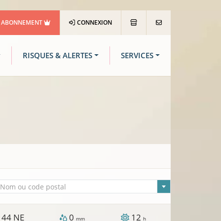
ABONNEMENT
CONNEXION
RISQUES & ALERTES
SERVICES
lle sélectionnée
Nom ou code postal
44
NE
0
12
/
mm
h