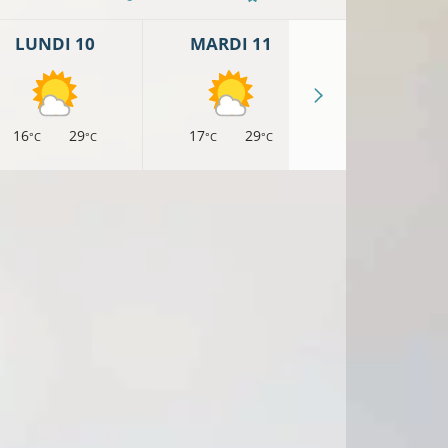
LUNDI 10
MARDI 11
MERCREDI 
16
29
17
29
17
27
°C
°C
°C
°C
°C
°