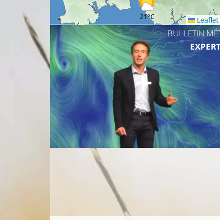
21°C
Leaflet
BULLETIN MÉ
EXPERT