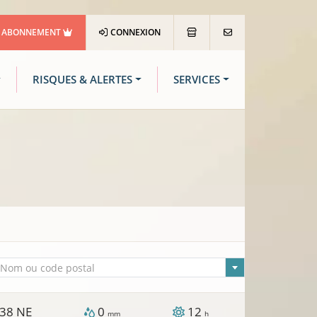
ABONNEMENT
CONNEXION
RISQUES & ALERTES
SERVICES
lle sélectionnée
Nom ou code postal
38
NE
0
12
mm
h