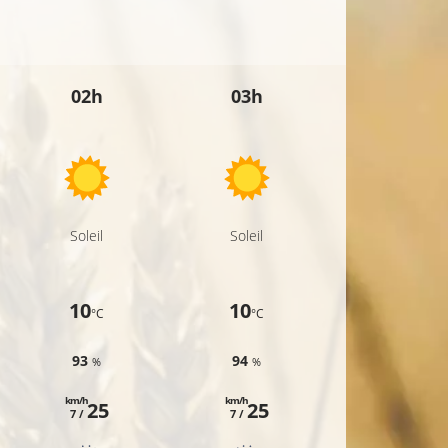
25°C
25°C
26°C
02h
03h
04h
Soleil
Soleil
Soleil
10
10
10
°C
°C
°C
93
94
93
%
%
%
km/h
km/h
km/h
25
25
25
7 /
7 /
7 /