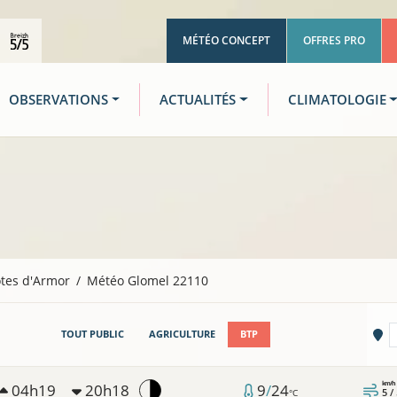
MÉTÉO CONCEPT
OFFRES PRO
OBSERVATIONS
ACTUALITÉS
CLIMATOLOGIE
tes d'Armor
Météo Glomel 22110
Vi
TOUT PUBLIC
AGRICULTURE
BTP
km/h
04h19
20h18
9
/
24
5 /
°C