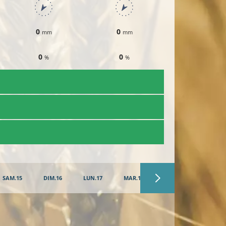
0
0
0
mm
mm
mm
0
0
0
%
%
%
SAM.15
DIM.16
LUN.17
MAR.18
MER.19