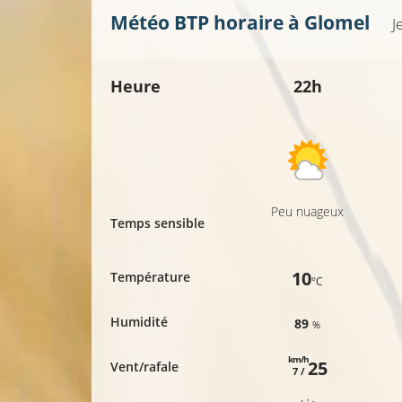
Météo BTP horaire à
Glomel
J
Heure
22h
Peu nuageux
Temps sensible
10
Température
°C
Humidité
89
%
km/h
25
Vent/rafale
7 /