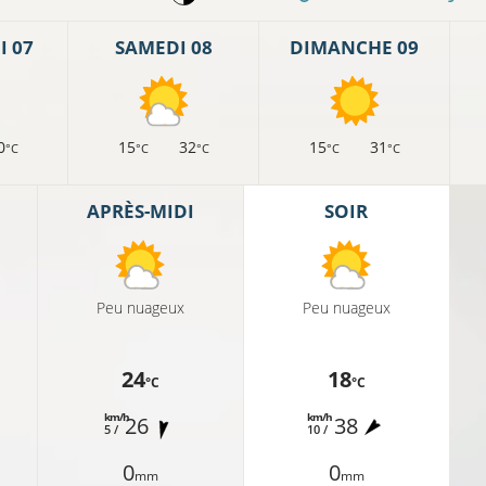
 07
SAMEDI 08
DIMANCHE 09
0
15
32
15
31
°C
°C
°C
°C
°C
APRÈS-MIDI
SOIR
Peu nuageux
Peu nuageux
24
18
°C
°C
km/h
km/h
26
38
5 /
10 /
0
0
mm
mm