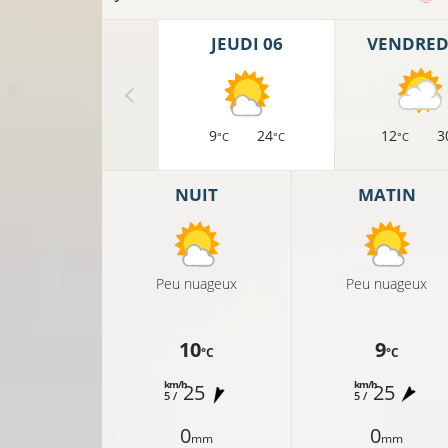
JEUDI 06
VENDREDI
9
24
12
3
°C
°C
°C
NUIT
MATIN
Peu nuageux
Peu nuageux
10
9
°C
°C
km/h
km/h
25
25
5 /
5 /
0
0
mm
mm