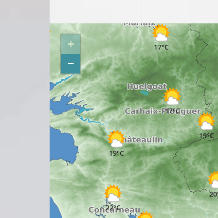
+
17°C
17°C
−
19°C
17°C
19°C
19°C
20
21°C
22°C