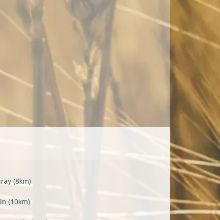
uray
(8km)
vin
(10km)