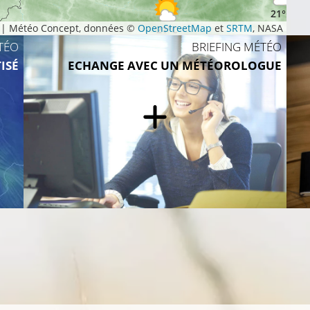
21°C
|
Météo Concept, données ©
OpenStreetMap
et
SRTM
, NASA
21°C
TÉO
BRIEFING MÉTÉO
ISÉ
ECHANGE AVEC UN MÉTÉOROLOGUE
23°C
24°C
24°
21°C
2