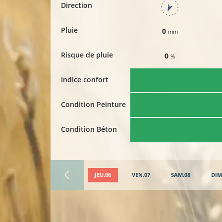
Direction
Pluie
0
mm
Risque de pluie
0
%
Indice confort
Condition Peinture
Condition Béton
JEU.06
VEN.07
SAM.08
DIM