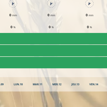
0
0
0
mm
mm
mm
0
0
0
%
%
%
.09
LUN.10
MAR.11
MER.12
JEU.13
VEN.14