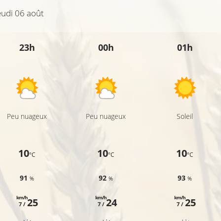
eudi 06 août
23h
00h
01h
Peu nuageux
Peu nuageux
Soleil
10
10
10
°C
°C
°C
91
92
93
%
%
%
km/h
km/h
km/h
25
24
25
7 /
7 /
7 /