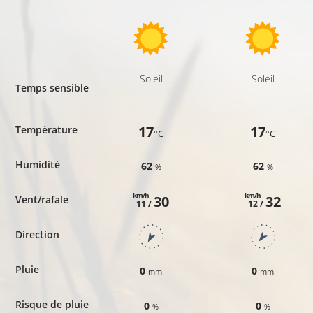
Soleil
Soleil
Temps sensible
17
17
Température
°C
°C
Humidité
62
62
%
%
km/h
km/h
30
32
Vent/rafale
11 /
12 /
Direction
Pluie
0
0
mm
mm
Risque de pluie
0
0
%
%