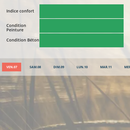
Indice confort
Condition
Peinture
Condition Béton
VEN.07
SAM.08
DIM.09
LUN.10
MAR.11
MER