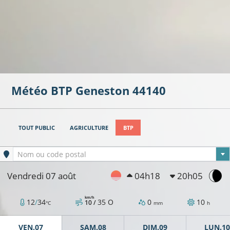
Météo BTP
Geneston
44140
27°C
TOUT PUBLIC
AGRICULTURE
BTP
Ville sélectionnée
Nom ou code postal
Vendredi 07 août
04h18
20h05
27°C
28°C
km/h
12
/
34
35
O
0
10
10 /
°C
mm
h
28°C
VEN.07
SAM.08
DIM.09
LUN.10