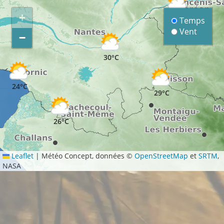
+
30°C
Temps
Vent
−
30°C
24°C
29°C
26°C
Leaflet
|
Météo Concept, données ©
OpenStreetMap
et
SRTM
,
NASA