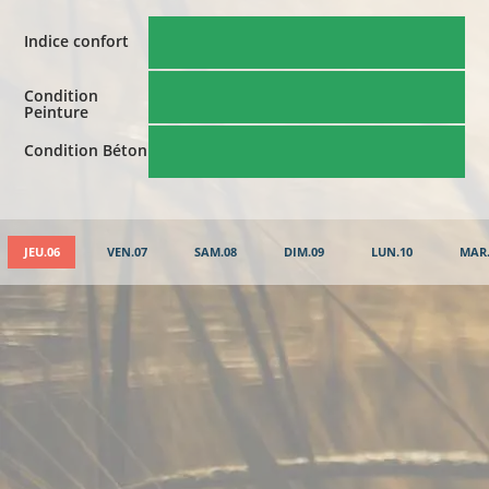
Indice confort
Condition
Peinture
Condition Béton
JEU.06
VEN.07
SAM.08
DIM.09
LUN.10
MAR