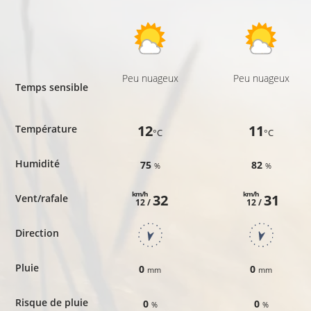
Peu nuageux
Peu nuageux
Temps sensible
12
11
Température
°C
°C
Humidité
75
82
%
%
km/h
km/h
32
31
Vent/rafale
12 /
12 /
Direction
Pluie
0
0
mm
mm
Risque de pluie
0
0
%
%