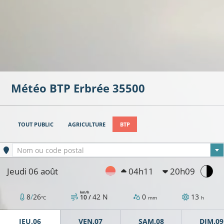
Météo BTP
Erbrée
35500
TOUT PUBLIC
AGRICULTURE
BTP
Ville sélectionnée
Nom ou code postal
Jeudi 06 août
04h11
20h09
km/h
8
/
26
42
N
0
13
10 /
°C
mm
h
JEU.06
VEN.07
SAM.08
DIM.09