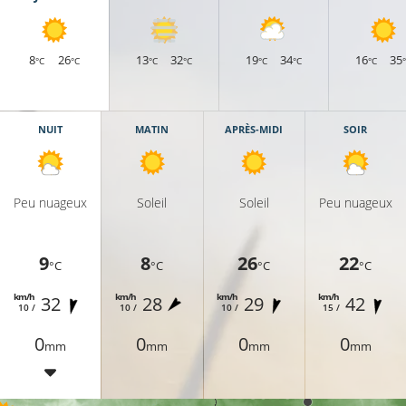
8
26
13
32
19
34
16
35
°C
°C
°C
°C
°C
°C
°C
NUIT
MATIN
APRÈS-MIDI
SOIR
Peu nuageux
Soleil
Soleil
Peu nuageux
9
8
26
22
°C
°C
°C
°C
km/h
km/h
km/h
km/h
32
28
29
42
10 /
10 /
10 /
15 /
0
0
0
0
mm
mm
mm
mm