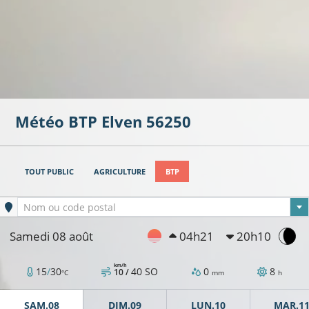
Météo BTP
Elven
56250
TOUT PUBLIC
AGRICULTURE
BTP
Ville sélectionnée
Nom ou code postal
Samedi 08 août
04h21
20h10
km/h
15
/
30
40
SO
0
8
10 /
°C
mm
h
SAM.08
DIM.09
LUN.10
MAR.1