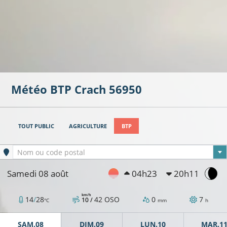
Météo BTP
Crach
56950
TOUT PUBLIC
AGRICULTURE
BTP
Ville sélectionnée
Nom ou code postal
Samedi 08 août
04h23
20h11
km/h
14
/
28
42
OSO
0
7
10 /
°C
mm
h
SAM.08
DIM.09
LUN.10
MAR.1