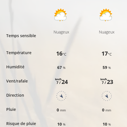
Nuageux
Nuageux
Temps sensible
16
17
Température
°C
°C
Humidité
67
59
%
%
km/h
km/h
24
23
Vent/rafale
7 /
7 /
Direction
Pluie
0
0
mm
mm
Risque de pluie
10
10
%
%