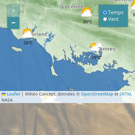
+
Temps
3
Vent
30°C
−
26°C
29°C
Leaflet
|
Météo Concept, données ©
OpenStreetMap
et
SRTM
,
NASA
26°C