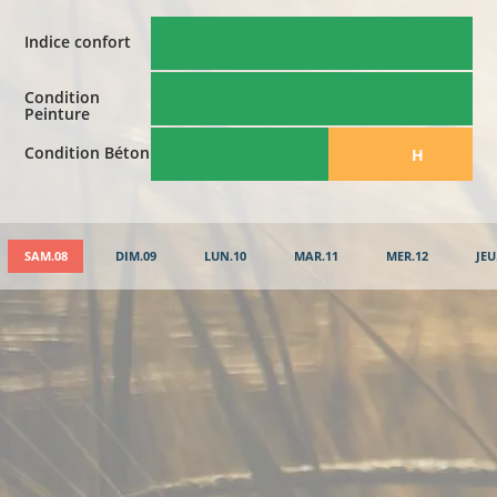
Indice confort
Condition
Peinture
Condition Béton
​H
SAM.08
DIM.09
LUN.10
MAR.11
MER.12
JEU