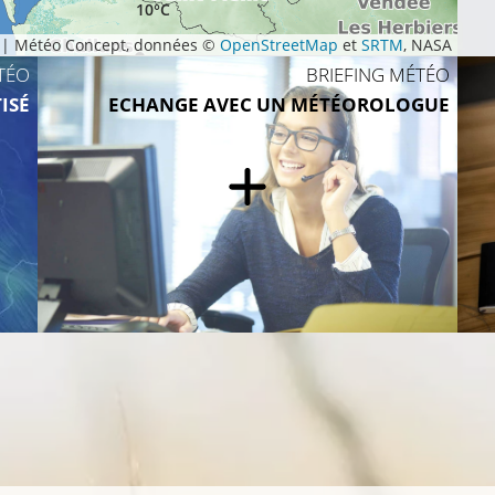
10°C
|
Météo Concept, données ©
OpenStreetMap
et
SRTM
, NASA
TÉO
BRIEFING MÉTÉO
ISÉ
ECHANGE AVEC UN MÉTÉOROLOGUE