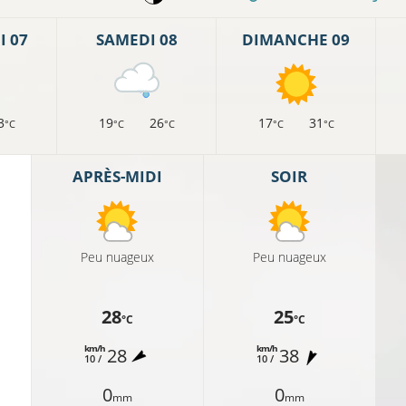
8°C
 07
SAMEDI 08
DIMANCHE 09
7°C
3
19
26
17
31
7°C
°C
°C
°C
°C
°C
8°C
APRÈS-MIDI
SOIR
°C
Peu nuageux
Peu nuageux
7°C
9°C
28
25
°C
°C
km/h
km/h
28
38
10 /
10 /
0
0
mm
mm