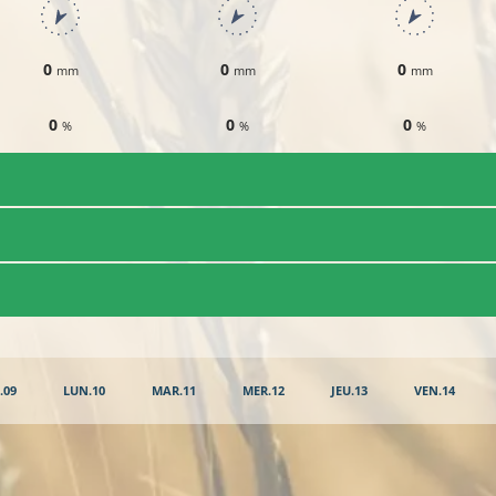
0
0
0
mm
mm
mm
0
0
0
%
%
%
.09
LUN.10
MAR.11
MER.12
JEU.13
VEN.14