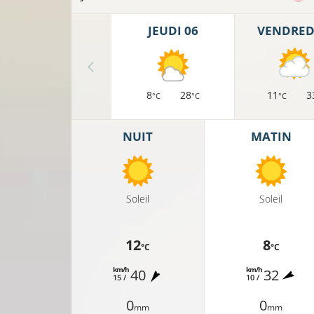
JEUDI 06
VENDREDI
8°C
13°C
9°C
8
28
11
3
°C
°C
°C
NUIT
MATIN
9°C
7
Soleil
Soleil
8°C
12
8
°C
°C
km/h
km/h
40
32
15 /
10 /
8°C
8°C
0
0
mm
mm