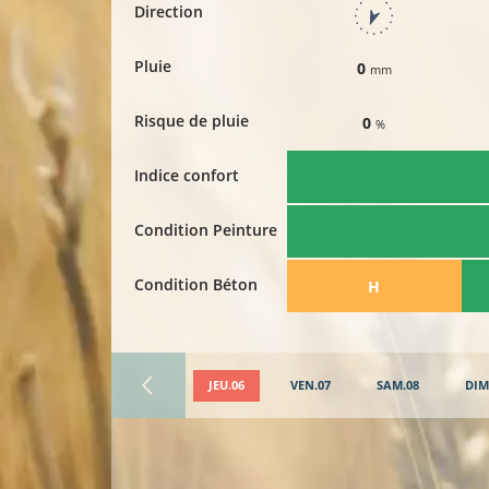
Direction
Pluie
0
mm
Risque de pluie
0
%
Indice confort
Condition Peinture
Condition Béton
​H
JEU.06
VEN.07
SAM.08
DIM