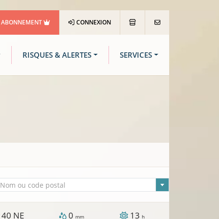
ABONNEMENT
CONNEXION
RISQUES & ALERTES
SERVICES
lle sélectionnée
Nom ou code postal
40
NE
0
13
/
mm
h