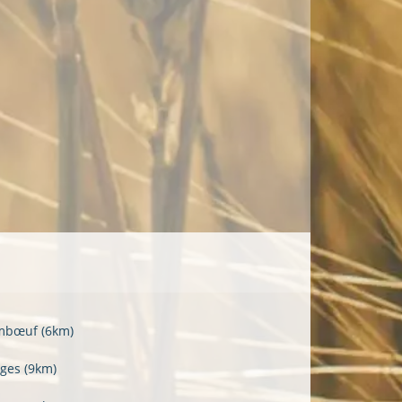
imbœuf
(6km)
ges
(9km)