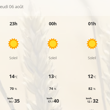
Jeudi 06 août
23h
00h
01h
Soleil
Soleil
Soleil
14
13
12
°C
°C
°C
70
74
82
%
%
%
km/h
km/h
km/h
35
40
32
14 /
17 /
12 /