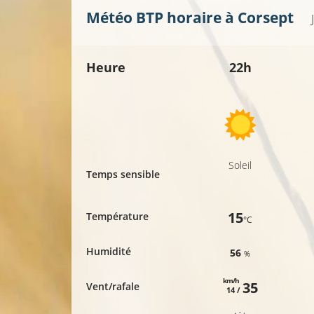
Météo BTP horaire à
Corsept
Heure
22h
Soleil
Temps sensible
15
Température
°C
Humidité
56
%
km/h
35
Vent/rafale
14 /