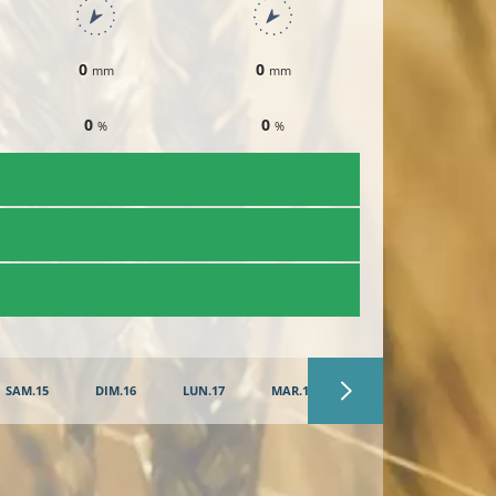
0
0
0
mm
mm
mm
0
0
0
%
%
%
​T
SAM.15
DIM.16
LUN.17
MAR.18
MER.19