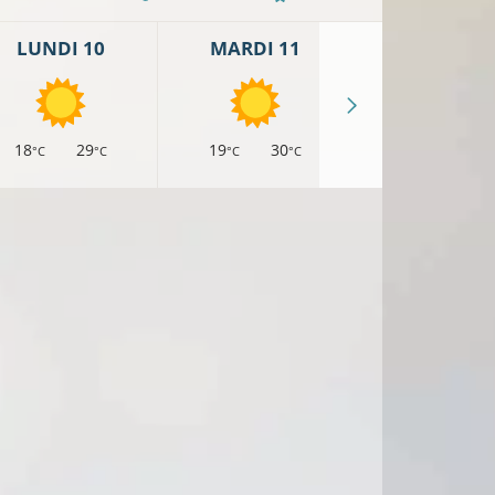
LUNDI 10
MARDI 11
MERCREDI 
18
29
19
30
18
29
°C
°C
°C
°C
°C
°