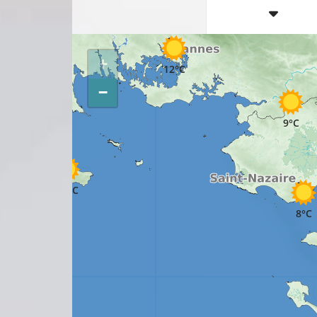
12°C
+
12°C
−
9°C
13°C
8°C