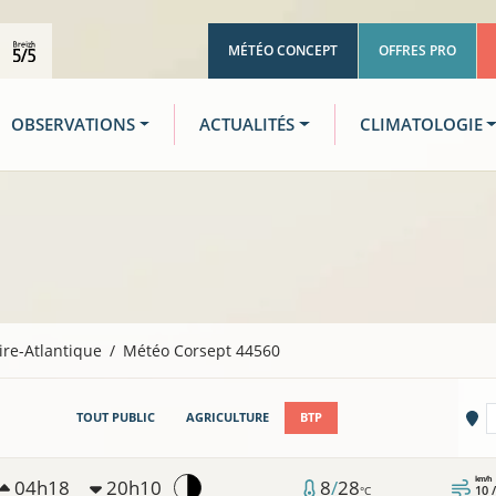
MÉTÉO CONCEPT
OFFRES PRO
OBSERVATIONS
ACTUALITÉS
CLIMATOLOGIE
ire-Atlantique
Météo Corsept 44560
Vi
TOUT PUBLIC
AGRICULTURE
BTP
km/h
04h18
20h10
8
/
28
10 
°C