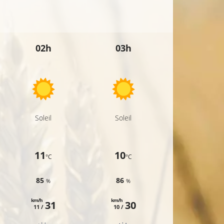
02h
03h
04h
Soleil
Soleil
Soleil
11
10
9
°C
°C
°C
85
86
85
%
%
%
km/h
km/h
km/h
31
30
27
11 /
10 /
8 /